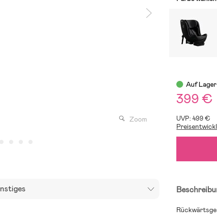
Auf Lager
399 €
UVP: 499 €
Zoom
Preisentwick
nstiges
Beschreibu
Rückwärtsger