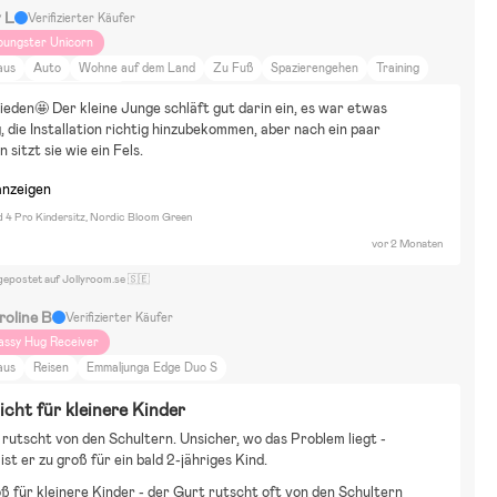
 L
Verifizierter Käufer
oungster Unicorn
aus
Auto
Wohne auf dem Land
Zu Fuß
Spazierengehen
Training
dre modell Emmaljunga
ieden🤩 Der kleine Junge schläft gut darin ein, es war etwas 
, die Installation richtig hinzubekommen, aber nach ein paar 
 sitzt sie wie ein Fels.
anzeigen
id 4 Pro Kindersitz, Nordic Bloom Green
vor 2 Monaten
gepostet auf Jollyroom.se 🇸🇪
roline B
Verifizierter Käufer
assy Hug Receiver
aus
Reisen
Emmaljunga Edge Duo S
icht für kleinere Kinder
rutscht von den Schultern. Unsicher, wo das Problem liegt - 
 ist er zu groß für ein bald 2-jähriges Kind.
ß für kleinere Kinder - der Gurt rutscht oft von den Schultern