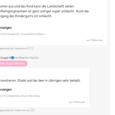
schön aus und das Kind kann die Landschaft sehen
festigungssystem ist ganz und gar super schlecht. Auch die
igung des Kindergurts ist schlecht.
anzeigen
d 4 Pro Kindersitz, Coastal Storm Black
vor 3 Wochen
gepostet auf Jollyroom.fi 🇫🇮
nhaal H
Verifizierter Käufer
ittle Giggle Machine
 montieren. Stabil und bei dem 4-Jährigen sehr beliebt.
anzeigen
d 4 Pro Kindersitz, Arctic Mist Grey
vor 3 Wochen
gepostet auf Jollyroom.se 🇸🇪