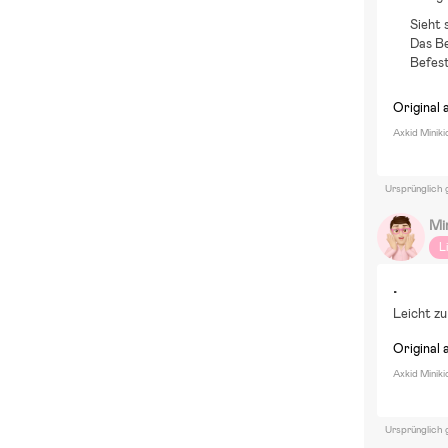
Sieht 
Das Be
Befest
Original 
Axkid Miniki
Ursprünglich 
Mi
L
.
Leicht zu
Original 
Axkid Miniki
Ursprünglich 