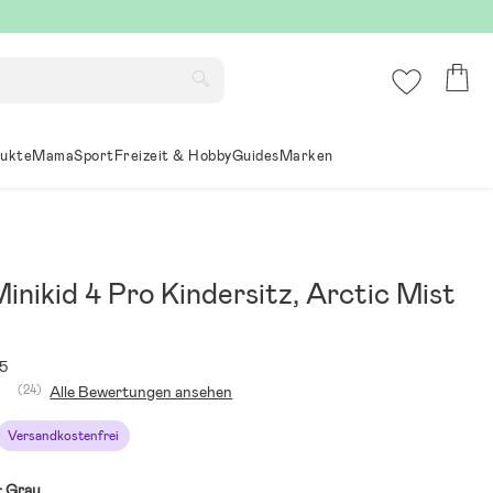
ukte
Mama
Sport
Freizeit & Hobby
Guides
Marken
inikid 4 Pro Kindersitz, Arctic Mist
5
(24)
Alle Bewertungen ansehen
Versandkostenfrei
:
Grau