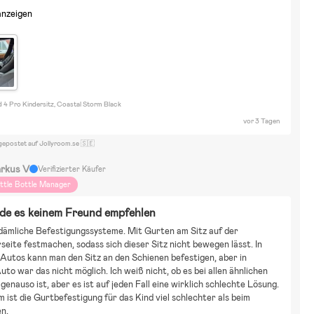
anzeigen
d 4 Pro Kindersitz, Coastal Storm Black
vor 3 Tagen
gepostet auf Jollyroom.se 🇸🇪
rkus V
Verifizierter Käufer
ittle Bottle Manager
de es keinem Freund empfehlen
dämliche Befestigungssysteme. Mit Gurten am Sitz auf der 
seite festmachen, sodass sich dieser Sitz nicht bewegen lässt. In 
utos kann man den Sitz an den Schienen befestigen, aber in 
to war das nicht möglich. Ich weiß nicht, ob es bei allen ähnlichen 
genauso ist, aber es ist auf jeden Fall eine wirklich schlechte Lösung. 
ist die Gurtbefestigung für das Kind viel schlechter als beim 
en.