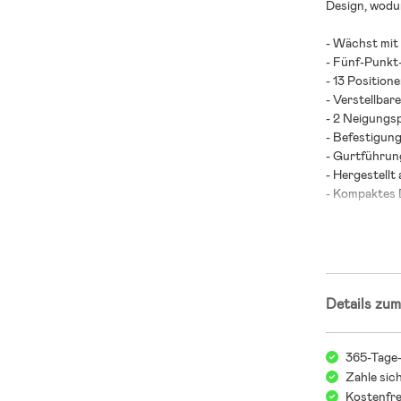
Design, wodur
- Wächst mit
- Fünf-Punkt
- 13 Position
- Verstellbar
- 2 Neigungsp
- Befestigung
- Gurtführung
- Hergestellt
- Kompaktes 
- Viel Beinfre
- SIP – Side 
- Abnehmbare
- Plustest-ge
- Zugelassen 
Details zum
- Empfohlene
- Maximalbela
365-Tage
- Altersempfe
Zahle sic
- Vom schwed
Kostenfre
Budgetwahl) i