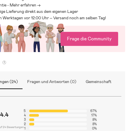
ntie - Mehr erfahren ->
ige Lieferung direkt aus dem eigenen Lager
an Werktagen vor 12:00 Uhr – Versand noch am selben Tag!
Frage die Community
g
ngen (24)
Fragen und Antworten (0)
Gemeinschaft
5
67%
4.4
4
17%
3
8%
2
8%
uf 24 Bewertungen
1
0%