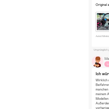
Original 
Axkid Miniki
Ursprünglich 
Ma
L
Ich wür
Wirklich 
Beifahrer
manchen A
meinem Au
Modellen 
Außerdem 
vorherig