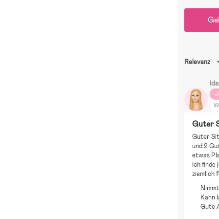
Ge
Relevanz
Id
J
W
Guter 
Guter Sit
und 2 Gur
etwas Pla
Ich finde
ziemlich
Nimmt 
Kann 
Gute 