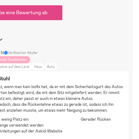
be eine Bewertung ab
a N
Verifizierter Käufer
unior Daydreamer
ohne auf dem Land
Haus
Auto
Stuhl
z, wenn man kein Isofix hat, da er mit dem Sicherheitsgurt des Autos 
ten befestigt wird, die mit dem Sitz mitgeliefert werden. Er nimmt 
tz ein, daher passt er auch in etwas kleinere Autos. 
 jedoch, dass die Rückenlehne etwas zu gerade ist, sodass ich ihn 
 fest anziehen musste, um etwas mehr Neigung zu bekommen.
wenig Platz ein
Gerader Rücken
lange verwendet werden
Anleitungen auf der Axkid-Website