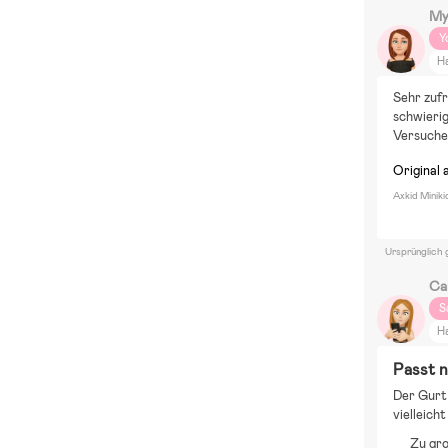
My
Y
H
Äl
Sehr zufr
schwierig
Versuchen
Original 
Axkid Minik
Ursprünglich 
Ca
S
H
Passt n
Der Gurt 
vielleicht
Zu gro