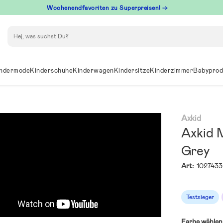
Wochenendfavoriten zu Superpreisen! →
Suchen
ndermode
Kinderschuhe
Kinderwagen
Kindersitze
Kinderzimmer
Babyprod
Axkid
Axkid M
Grey
Art:
1027433
Testsieger
Farbe wählen