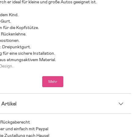
ch er ideal für kleine und große Autos geeignet ist.
 dem Kind.
-Gurt.
en für die Kopfstütze.
e Rückenlehne.
ositionen.
: Dreipunktgurt.
 für eine sichere Installation.
 aus atmungsaktivem Material.
Design.
iheit für Dein Kind.
Impact Protection (Seitenaufprallschutz).
Mehr
r, waschbarer Bezug.
prüft.
nach i-Size und UN R129.
 Artikel
 Größe: 61-125 cm.
stung: 36 kg.
-Rückgaberecht
hlung: ab 6 Monaten bis 7 Jahre.
her und einfach mit Paypal
ischen Verbraucherportal Bäst-i-test.se als Testsieger 2026 (Beste
ie Zustellung nach Hause!
n der Kategorie ”Kindersitze” ausgezeichnet.