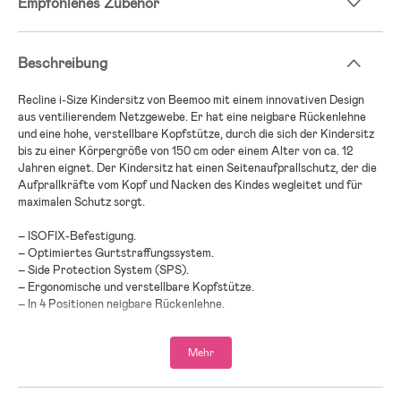
Empfohlenes Zubehör
Beschreibung
Recline i-Size Kindersitz von Beemoo mit einem innovativen Design
aus ventilierendem Netzgewebe. Er hat eine neigbare Rückenlehne
und eine hohe, verstellbare Kopfstütze, durch die sich der Kindersitz
bis zu einer Körpergröße von 150 cm oder einem Alter von ca. 12
Jahren eignet. Der Kindersitz hat einen Seitenaufprallschutz, der die
Aufprallkräfte vom Kopf und Nacken des Kindes wegleitet und für
maximalen Schutz sorgt.
– ISOFIX-Befestigung.
– Optimiertes Gurtstraffungssystem.
– Side Protection System (SPS).
– Ergonomische und verstellbare Kopfstütze.
– In 4 Positionen neigbare Rückenlehne.
– Atmungsaktives Material, das für gute Belüftung sorgt.
– Maximalbelastung: 36 kg.
Mehr
– Altersempfehlung: ab 4 Jahren.