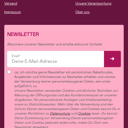
Versand
Unsere Verantwortung
Impressum
Über uns
NEWSLETTER
Abonniere unseren Newsletter und erhalte exklusive Vorteile!
Email*
Ja, ich möchte gerne Newsletter mit persönlichen Rabattcodes,
Angeboten und Informationen zu Neuheiten erhalten und stimme
der Verwendung meiner personenbezogenen Daten, wie unten
aufgeführt, zu.
Unsere Newsletter verwenden Cookies und ähnliche Techniken zur
Messung der Öffnungsrate und des Kundeninteresses an unseren
Angeboten, für personalisierte Anzeigen und Inhaltsmarketing
sowie zu Statistikzwecken. Mehr über die Verwendung und den
Schutz Deiner personenbezogenen Daten und Cookies kannst Du in
unseren Richtlinien zu
Datenschutz
und
Cookies
lesen. Du kannst
Deine Zustimmung zur Verwendung Deiner personenbezogenen
Daten und Cookies jederzeit widerrufen, indem Du Dich vom
Newsletter abmeldest.