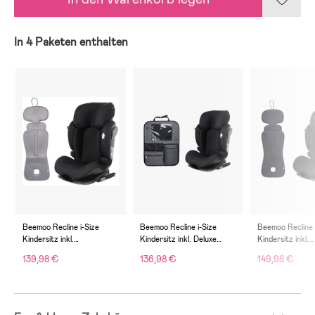
In 4 Paketen enthalten
Beemoo Recline i-Size
Beemoo Recline i-Size
Beemoo Recline 
Kindersitz inkl.
Kindersitz inkl. Deluxe
Kindersitz inkl.
Ventilierendem Sitzpolster,
Trittschutz, Black Mesh
Ventilierendem S
139,98 €
136,98 €
149,98 €
Black Mesh/Grey
Black Mesh/Ant