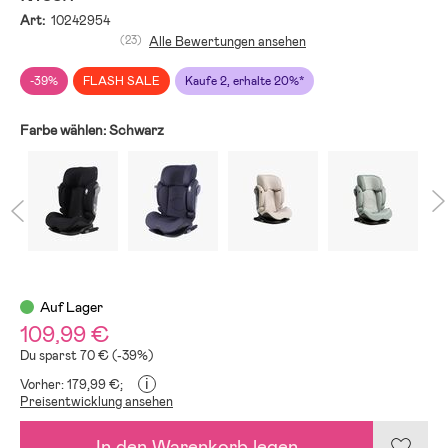
Art:
10242954
(23)
Alle Bewertungen ansehen
-39%
FLASH SALE
Kaufe 2, erhalte 20%*
Farbe wählen:
Schwarz
Auf Lager
109,99 €
Du sparst 70 € (-39%)
i
Vorher: 179,99 €;
Preisentwicklung ansehen
In den Warenkorb legen