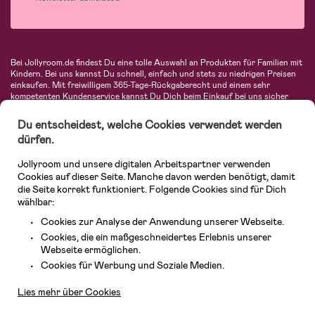
Bei Jollyroom.de findest Du eine tolle Auswahl an Produkten für Familien mit
Kindern. Bei uns kannst Du schnell, einfach und stets zu niedrigen Preisen
einkaufen. Mit freiwilligem 365-Tage-Rückgaberecht und einem sehr
kompetenten Kundenservice kannst Du Dich beim Einkauf bei uns sicher
fühlen. In unserem Sortiment findest Du unter anderem Kinderwagen,
Autositze, Kinder- und Babymode, Produkte für Mütter und eine Menge
Du entscheidest, welche Cookies verwendet werden
fantastischer Einrichtungsgegenstände, Spielsachen, Babyprodukte und
dürfen.
vieles mehr. Wir haben Produkte von bekannten Herstellern wie Britax, Maxi-
Cosi, Hauck, Baby Jogger, Ergobaby, Didriksons, KidKraft, Ergobaby, Philips
Jollyroom und unsere digitalen Arbeitspartner verwenden
Avent, Jack Wolfskin, Cybex, LEGO und vielen mehr. Schau Dich um in
unserer vielfältigen Online-Boutique für Kinder & Babys. Willkommen!
Cookies auf dieser Seite. Manche davon werden benötigt, damit
die Seite korrekt funktioniert. Folgende Cookies sind für Dich
wählbar:
Cookies zur Analyse der Anwendung unserer Webseite.
Cookies, die ein maßgeschneidertes Erlebnis unserer
Webseite ermöglichen.
Kundendienst
Cookies für Werbung und Soziale Medien.
Lies mehr über Cookies