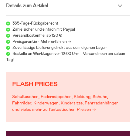
Wir bei Jollyroom wissen, wie schwer es sein kann, den richtigen
Details zum Artikel
Kindersitz zu finden! Beim Kindersitzkauf gibt es einiges zu beachten
und bei all den verschiedenen Modellen, Marken und Funktionen kann
es schwerfallen, den Überblick zu behalten. Deshalb verweisen wir
365-Tage-Rückgaberecht
gerne auf unseren Kindersitzguide, der Dir dabei helfen soll, genau den
Zahle sicher und einfach mit Paypal
Sitz zu finden, der zu Euch und Euren Anforderungen passt:
Versandkostenfrei ab 120 €
Jollyrooms Kindersitzguide
Preisgarantie - Mehr erfahren ->
Zuverlässige Lieferung direkt aus dem eigenen Lager
Bestelle an Werktagen vor 12:00 Uhr – Versand noch am selben
Tag!
FLASH PRICES
Schultaschen, Federmäppchen, Kleidung, Schuhe,
Fahrräder, Kinderwagen, Kindersitze, Fahrradanhänger
und vieles mehr zu fantastischen Preisen →