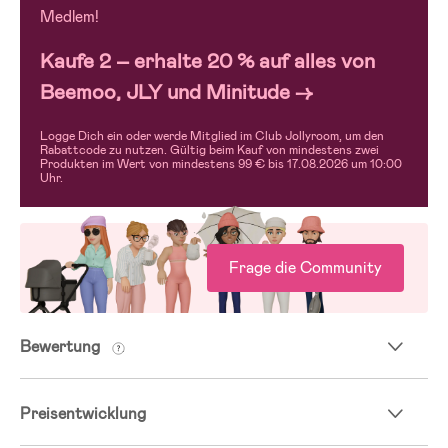
Medlem!
Kaufe 2 – erhalte 20 % auf alles von
Beemoo, JLY und Minitude →
Logge Dich ein oder werde Mitglied im Club Jollyroom, um den
Rabattcode zu nutzen. Gültig beim Kauf von mindestens zwei
Produkten im Wert von mindestens 99 € bis 17.08.2026 um 10:00
Uhr.
Frage die Community
Bewertung
Preisentwicklung