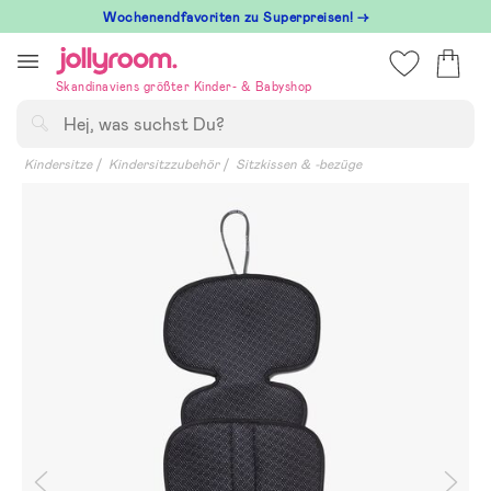
Hoppa
Wochenendfavoriten zu Superpreisen! →
till
innehållet
Skandinaviens größter Kinder- & Babyshop
Suchen
Kindersitze
Kindersitzzubehör
Sitzkissen & -bezüge