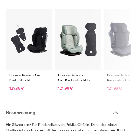
Beemoo Recline i-Size
Beemoo Recline i-
Beemoo Recline 
Kindersitz inkl.
Size Kindersitz inkl. Petite
Kindersitz inkl. 
Ventilierendem Sitzpolster,
Chérie Sitzkissen, Teal/An
Anthracite
124,98 €
124,98 €
124,98 €
Black Stone/Antracit
tracit
Beschreibung
Ein Sitzpolster für Kindersitze von Petite Chérie. Dank des Mesh-
Stoffes ist das Polster luftdurchlässig und stellt sicher, dass Dein Kind