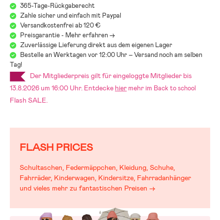
365-Tage-Rückgaberecht
Sitz zu finden, der zu Euch und Euren Anforderungen passt:
Zahle sicher und einfach mit Paypal
Jollyrooms Kindersitzguide
Versandkostenfrei ab 120 €
Preisgarantie - Mehr erfahren ->
Zuverlässige Lieferung direkt aus dem eigenen Lager
Bestelle an Werktagen vor 12:00 Uhr – Versand noch am selben
Tag!
Der Mitgliederpreis gilt für eingeloggte Mitglieder bis
13.8.2026 um 16:00 Uhr. Entdecke
hier
mehr im
Back to school
Flash SALE.
FLASH PRICES
Schultaschen, Federmäppchen, Kleidung, Schuhe,
Fahrräder, Kinderwagen, Kindersitze, Fahrradanhänger
und vieles mehr zu fantastischen Preisen →