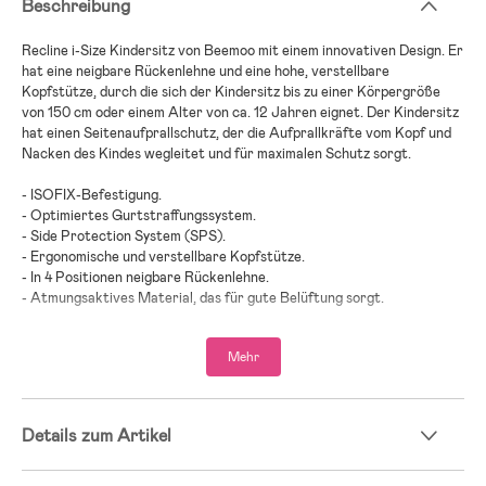
Beschreibung
Recline i-Size Kindersitz von Beemoo mit einem innovativen Design. Er
hat eine neigbare Rückenlehne und eine hohe, verstellbare
Kopfstütze, durch die sich der Kindersitz bis zu einer Körpergröße
von 150 cm oder einem Alter von ca. 12 Jahren eignet. Der Kindersitz
hat einen Seitenaufprallschutz, der die Aufprallkräfte vom Kopf und
Nacken des Kindes wegleitet und für maximalen Schutz sorgt.
- ISOFIX-Befestigung.
- Optimiertes Gurtstraffungssystem.
- Side Protection System (SPS).
- Ergonomische und verstellbare Kopfstütze.
- In 4 Positionen neigbare Rückenlehne.
- Atmungsaktives Material, das für gute Belüftung sorgt.
- Maximalbelastung: 36 kg.
Mehr
- Altersempfehlung: ab 4 Jahren.
Wir bei Jollyroom wissen, wie schwer es sein kann, den richtigen
Kindersitz zu finden! Beim Kindersitzkauf gibt es einiges zu beachten
Details zum Artikel
und bei all den verschiedenen Modellen, Marken und Funktionen kann
es schwerfallen, den Überblick zu behalten. Deshalb verweisen wir
gerne auf unseren Kindersitzguide, der Dir dabei helfen soll, genau den