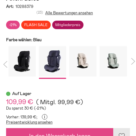
Art:
10288379
(23)
Alle Bewertungen ansehen
-21%
FLASH SALE
Mitgliederpreis
Farbe wählen:
Blau
Auf Lager
109,99 €
(
Mitgl.
99,99 €
)
Du sparst 30 € (-21%)
i
Vorher: 139,99 €;
Preisentwicklung ansehen
In den Warenkorb legen