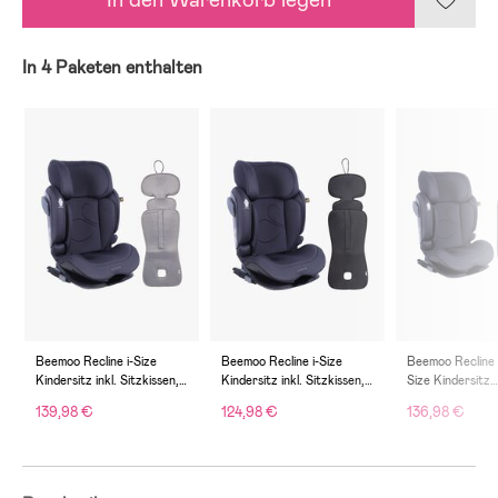
In 4 Paketen enthalten
Beemoo Recline i-Size
Beemoo Recline i-Size
Beemoo Recline 
Kindersitz inkl. Sitzkissen,
Kindersitz inkl. Sitzkissen,
Size Kindersitz
Anthracite/Grey
Anthracite
inkl. Deluxe Sitz
139,98 €
124,98 €
136,98 €
Stauraum, Anth