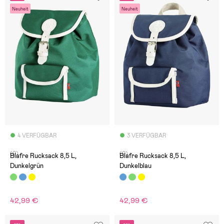
Neuheit
Neuheit
4 VERFÜGBAR
3 VERFÜGBAR
(0)
(0)
Blafre Rucksack 8,5 L,
Blafre Rucksack 8,5 L,
Dunkelgrün
Dunkelblau
42,99 €
42,99 €