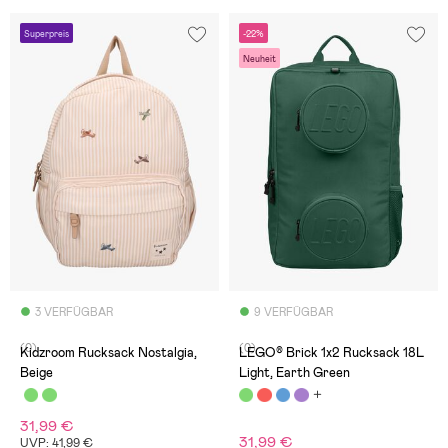
Superpreis
-22%
Neuheit
3 VERFÜGBAR
9 VERFÜGBAR
(0)
(0)
Kidzroom Rucksack Nostalgia,
LEGO® Brick 1x2 Rucksack 18L
Beige
Light, Earth Green
31,99 €
31,99 €
UVP: 41,99 €