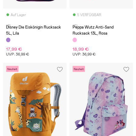
Auf Lager
5 VERFÜGBAR
(2)
(0)
Disney Die Eiskönigin Rucksack
Peppa Wutz Anti-Sand
5L, Lila
Rucksack 13L, Rosa
17,99 €
18,99 €
UVP: 36,99 €
UVP: 36,99 €
Neuheit
Neuheit