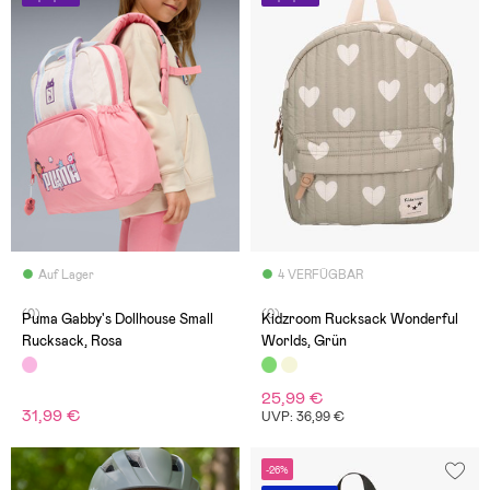
Auf Lager
4 VERFÜGBAR
(0)
(0)
Puma Gabby's Dollhouse Small
Kidzroom Rucksack Wonderful
Rucksack, Rosa
Worlds, Grün
25,99 €
31,99 €
UVP: 36,99 €
-26%