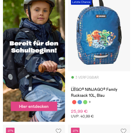
Letzte Chance
3 VERFÜGBAR
(0)
LEGO® NINJAGO® Family
Rucksack 10L, Blau
25,99 €
UVP: 40,99 €
-27%
-27%