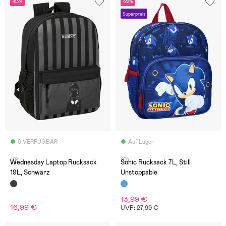
-63%
-22%
Superpreis
6 VERFÜGBAR
Auf Lager
(0)
(0)
Wednesday Laptop Rucksack
Sonic Rucksack 7L, Still
19L, Schwarz
Unstoppable
13,99 €
16,99 €
UVP: 27,99 €