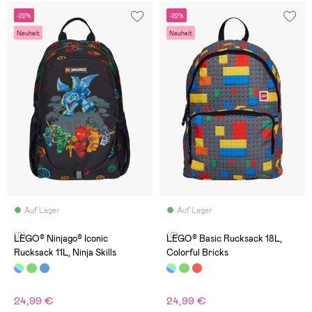
-22%
-22%
Neuheit
Neuheit
Auf Lager
Auf Lager
(0)
(0)
LEGO® Ninjago® Iconic
LEGO® Basic Rucksack 18L,
Rucksack 11L, Ninja Skills
Colorful Bricks
24,99 €
24,99 €