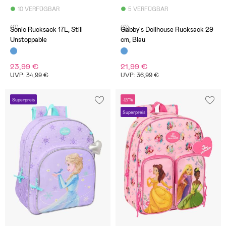
10 VERFÜGBAR
5 VERFÜGBAR
(0)
(0)
Sonic Rucksack 17L, Still
Gabby's Dollhouse Rucksack 29
Unstoppable
cm, Blau
23,99 €
21,99 €
UVP: 34,99 €
UVP: 36,99 €
Superpreis
-27%
Superpreis