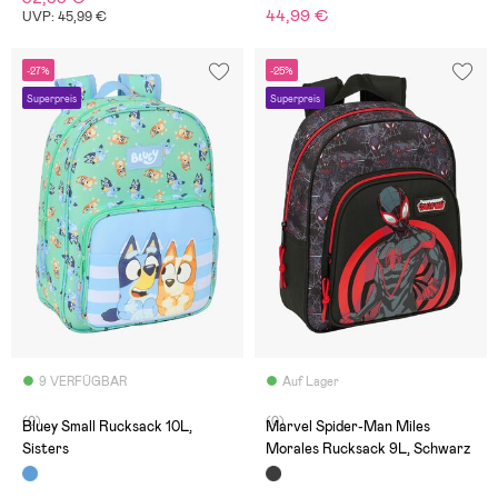
44,99 €
UVP: 45,99 €
-27%
-25%
Superpreis
Superpreis
9 VERFÜGBAR
Auf Lager
(0)
(0)
Bluey Small Rucksack 10L,
Marvel Spider-Man Miles
Sisters
Morales Rucksack 9L, Schwarz