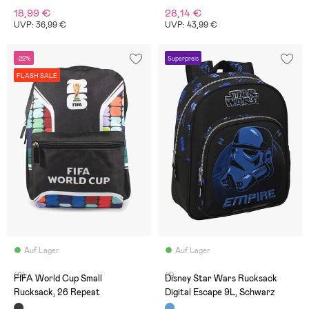
18,99 €
28,14 €
UVP: 36,99 €
UVP: 43,99 €
-22%
Superpreis
FLASH SALE
Auf Lager
Auf Lager
(0)
(1)
FIFA World Cup Small
Disney Star Wars Rucksack
Rucksack, 26 Repeat
Digital Escape 9L, Schwarz