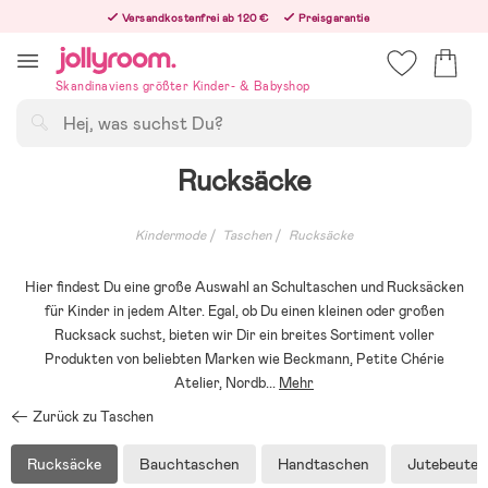
Hoppa
Versandkostenfrei ab 120 €
Preisgarantie
till
Freiwilliges 365-Tage-Rückgaberecht
innehållet
Bestelle jetzt – wir versenden noch am selben Werktag!
Skandinaviens größter Kinder- & Babyshop
Suchen
Rucksäcke
Kindermode
Taschen
Rucksäcke
Hier findest Du eine große Auswahl an Schultaschen und Rucksäcken
für Kinder in jedem Alter. Egal, ob Du einen kleinen oder großen
Rucksack suchst, bieten wir Dir ein breites Sortiment voller
Produkten von beliebten Marken wie Beckmann, Petite Chérie
Atelier, Nordb
...
Mehr
Zurück zu Taschen
Rucksäcke
Bauchtaschen
Handtaschen
Jutebeutel