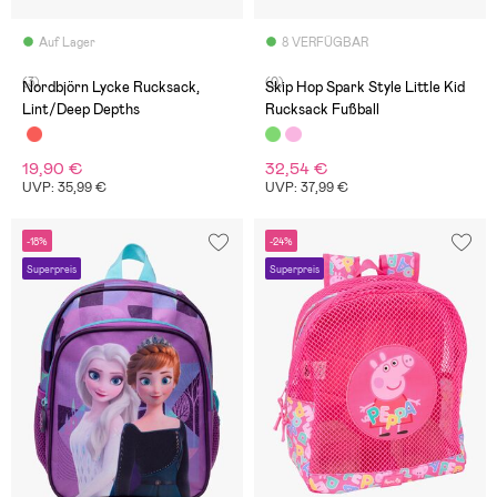
Auf Lager
8 VERFÜGBAR
(3)
(0)
Nordbjörn Lycke Rucksack,
Skip Hop Spark Style Little Kid
Lint/Deep Depths
Rucksack Fußball
19,90 €
32,54 €
UVP: 35,99 €
UVP: 37,99 €
-18%
-24%
Superpreis
Superpreis