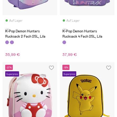
Auf Lager
Auf Lager
(0)
(0)
K-Pop Demon Hunters
K-Pop Demon Hunters
Rucksack 2 Fach 25L, Lila
Rucksack 4 Fach 25L, Lila
35,99 €
37,99 €
-27%
-19%
Superpreis
Superpreis