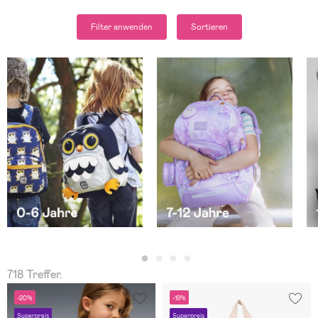
Filter anwenden
Sortieren
718 Treffer.
-20%
-19%
Superpreis
Superpreis