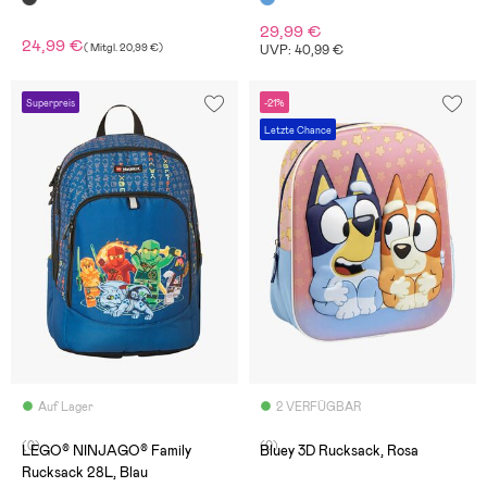
29,99 €
24,99 €
(
Mitgl.
20,99 €
)
UVP: 40,99 €
Superpreis
-21%
Letzte Chance
Auf Lager
2 VERFÜGBAR
(0)
(0)
LEGO® NINJAGO® Family
Bluey 3D Rucksack, Rosa
Rucksack 28L, Blau