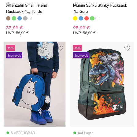
(1)
(1)
Affenzahn Small Friend
Mumin Surku Stinky Rucksack
Rucksack 4L, Turtle
7L, Gelb
33,99 €
25,99 €
UVP: 58,99 €
UVP: 36,99 €
-22%
-22%
Superpreis
Superpreis
5 VERFÜGBAR
Auf Lager