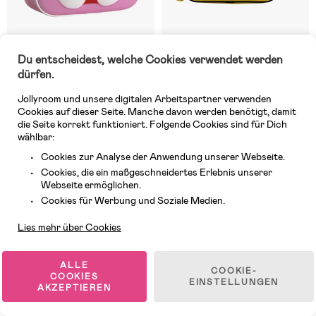
Du entscheidest, welche Cookies verwendet werden
Auf Lager
6 VERFÜGBAR
dürfen.
(0)
(0)
Hello Kitty 3D Rucksack, Rosa
Pokémon Junior Rucksack,
Jollyroom und unsere digitalen Arbeitspartner verwenden
Pikachu
Cookies auf dieser Seite. Manche davon werden benötigt, damit
die Seite korrekt funktioniert. Folgende Cookies sind für Dich
wählbar:
10,99 €
20,99 €
UVP: 29,99 €
UVP: 40,99 €
Cookies zur Analyse der Anwendung unserer Webseite.
Cookies, die ein maßgeschneidertes Erlebnis unserer
Webseite ermöglichen.
-17%
-35%
Kundendienst
Cookies für Werbung und Soziale Medien.
End of Season
FLASH SALE
Lies mehr über Cookies
ALLE
COOKIE-
COOKIES
EINSTELLUNGEN
AKZEPTIEREN