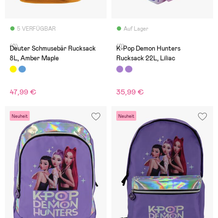
5 VERFÜGBAR
Auf Lager
(0)
(0)
Deuter Schmusebär Rucksack
K-Pop Demon Hunters
8L, Amber Maple
Rucksack 22L, Liliac
47,99 €
35,99 €
Neuheit
Neuheit