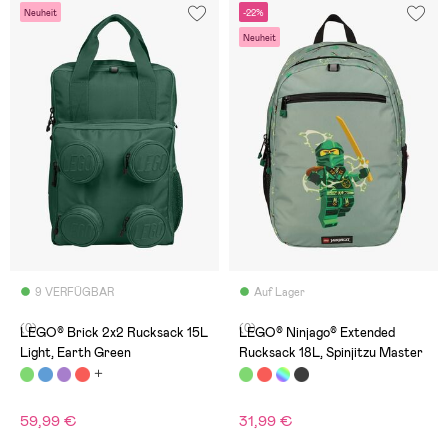
Neuheit
-22%
Neuheit
9 VERFÜGBAR
Auf Lager
(0)
(0)
LEGO® Brick 2x2 Rucksack 15L
LEGO® Ninjago® Extended
Light, Earth Green
Rucksack 18L, Spinjitzu Master
59,99 €
31,99 €