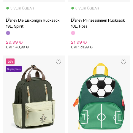
5 VERFÜGBAR
6 VERFÜGBAR
(1)
(1)
Disney Die Eiskönigin Rucksack
Disney Prinzessinnen Rucksack
19L, Spirit
10L, Rosa
29,99 €
21,99 €
UVP: 40,99 €
UVP: 31,99 €
-26%
Superpreis