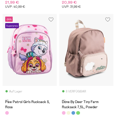
21,99 €
20,99 €
UVP: 40,99 €
UVP: 31,99 €
-24%
Superpreis
Auf Lager
8 VERFÜGBAR
(1)
(1)
Paw Patrol Girls Rucksack S,
Done By Deer Tiny Farm
Rosa
Rucksack 7,5L, Powder