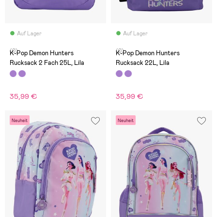
Auf Lager
Auf Lager
(0)
(0)
K-Pop Demon Hunters
K-Pop Demon Hunters
Rucksack 2 Fach 25L, Lila
Rucksack 22L, Lila
35,99 €
35,99 €
Neuheit
Neuheit