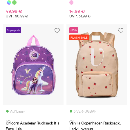
49,99 €
14,99 €
UVP: 90,99 €
UVP: 31,99 €
Superpreis
-20%
FLASH SALE
Auf Lager
3 VERFÜGBAR
(0)
(0)
Unicorn Academy Rucksack It's
Vanilla Copenhagen Rucksack,
Fate, Lila
Lady Lovebug