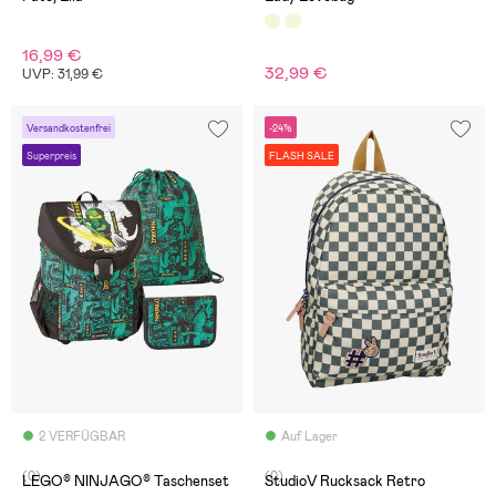
16,99 €
32,99 €
UVP: 31,99 €
Versandkostenfrei
-24%
Superpreis
FLASH SALE
2 VERFÜGBAR
Auf Lager
(0)
(0)
LEGO® NINJAGO® Taschenset
StudioV Rucksack Retro