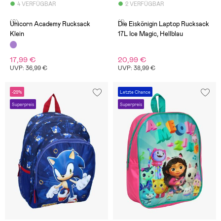
4 VERFÜGBAR
2 VERFÜGBAR
(0)
(1)
Unicorn Academy Rucksack
Die Eiskönigin Laptop Rucksack
Klein
17L Ice Magic, Hellblau
17,99 €
20,99 €
UVP: 36,99 €
UVP: 38,99 €
-29%
Letzte Chance
Superpreis
Superpreis