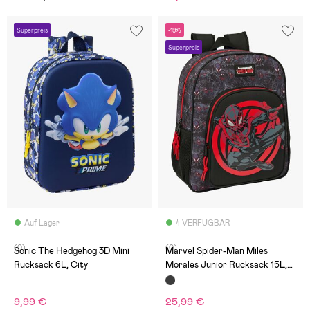
Superpreis
-19%
Superpreis
Auf Lager
4 VERFÜGBAR
(0)
(0)
Sonic The Hedgehog 3D Mini
Marvel Spider-Man Miles
Rucksack 6L, City
Morales Junior Rucksack 15L,
Schwarz
9,99 €
25,99 €