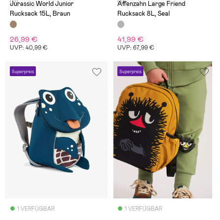
(0)
(1)
Jurassic World Junior
Affenzahn Large Friend
Rucksack 15L, Braun
Rucksack 8L, Seal
26,99 €
41,99 €
UVP: 40,99 €
UVP: 67,99 €
Superpreis
Superpreis
1 VERFÜGBAR
1 VERFÜGBAR