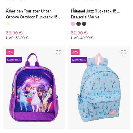
(0)
(5)
American Tourister Urban
Hummel Jazz Rucksack 15L,
Groove Outdoor Rucksack 15L,
Deauville Mauve
Beige
38,99 €
32,99 €
UVP: 58,99 €
UVP: 49,99 €
-18%
-25%
Superpreis
Superpreis