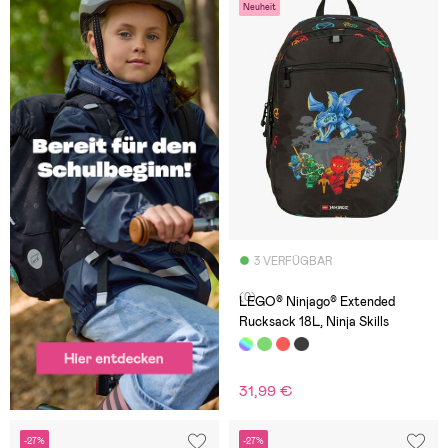
Neuheit
3 VERFÜGBAR
(0)
LEGO® Ninjago® Extended
Rucksack 18L, Ninja Skills
31,99 €
-27%
-27%