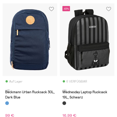
-63%
Auf Lager
6 VERFÜGBAR
(13)
(0)
Beckmann Urban Rucksack 30L,
Wednesday Laptop Rucksack
Dark Blue
19L, Schwarz
99 €
16,99 €