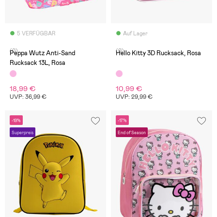
5 VERFÜGBAR
Auf Lager
(0)
(0)
Peppa Wutz Anti-Sand
Hello Kitty 3D Rucksack, Rosa
Rucksack 13L, Rosa
18,99 €
10,99 €
UVP: 36,99 €
UVP: 29,99 €
-19%
-17%
Superpreis
End of Season