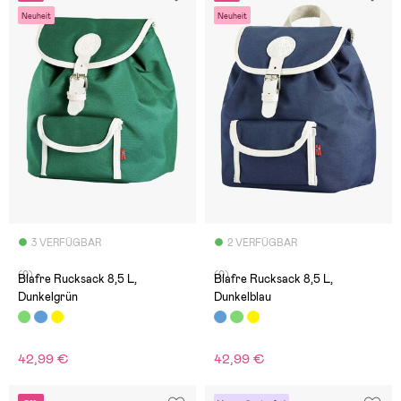
Neuheit
Neuheit
3 VERFÜGBAR
2 VERFÜGBAR
(0)
(0)
Blafre Rucksack 8,5 L,
Blafre Rucksack 8,5 L,
Dunkelgrün
Dunkelblau
42,99 €
42,99 €