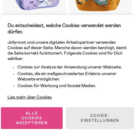
Du entscheidest, welche Cookies verwendet werden
Auf Lager
2 VERFÜGBAR
dürfen.
(0)
(0)
Hello Kitty Rucksack Forever
Deuter Schmusebär Rucksack
Jollyroom und unsere digitalen Arbeitspartner verwenden
Yours, Lila
8L, Amber Maple
Cookies auf dieser Seite. Manche davon werden benötigt, damit
die Seite korrekt funktioniert. Folgende Cookies sind für Dich
wählbar:
23,99 €
47,99 €
(
Mitgl.
18,99 €
)
Cookies zur Analyse der Anwendung unserer Webseite.
Cookies, die ein maßgeschneidertes Erlebnis unserer
Webseite ermöglichen.
Neuheit
Neuheit
Kundendienst
Cookies für Werbung und Soziale Medien.
Lies mehr über Cookies
ALLE
COOKIE-
COOKIES
EINSTELLUNGEN
AKZEPTIEREN