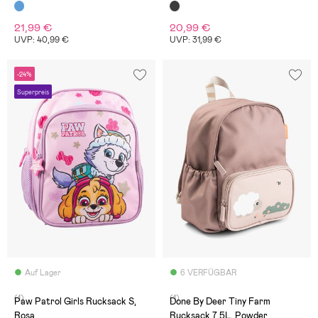
21,99 €
20,99 €
UVP: 40,99 €
UVP: 31,99 €
-24%
Superpreis
Auf Lager
6 VERFÜGBAR
(1)
(1)
Paw Patrol Girls Rucksack S,
Done By Deer Tiny Farm
Rosa
Rucksack 7,5L, Powder