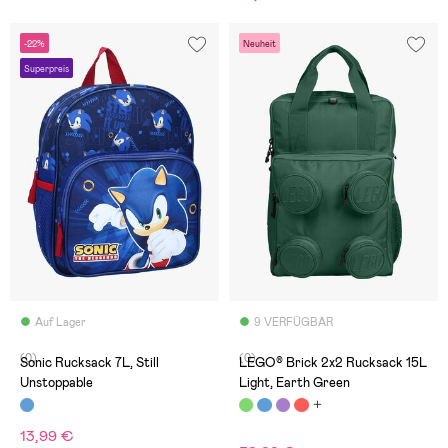
-22%
Neuheit
Superpreis
Auf Lager
9 VERFÜGBAR
(0)
(0)
Sonic Rucksack 7L, Still
LEGO® Brick 2x2 Rucksack 15L
Unstoppable
Light, Earth Green
13,99 €