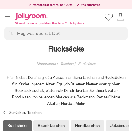
Hoppa
Versandkostenfrei ab 120 €
Preisgarantie
till
Freiwilliges 365-Tage-Rückgaberecht
innehållet
Bestelle heute, dann versenden wir direkt nach dem Feiertag
Skandinaviens größter Kinder- & Babyshop
Suchen
Rucksäcke
Kindermode
Taschen
Rucksäcke
Hier findest Du eine große Auswahl an Schultaschen und Rucksäcken
für Kinder in jedem Alter. Egal, ob Du einen kleinen oder großen
Rucksack suchst, bieten wir Dir ein breites Sortiment voller
Produkten von beliebten Marken wie Beckmann, Petite Chérie
Atelier, Nordb
...
Mehr
Zurück zu Taschen
Rucksäcke
Bauchtaschen
Handtaschen
Jutebeutel