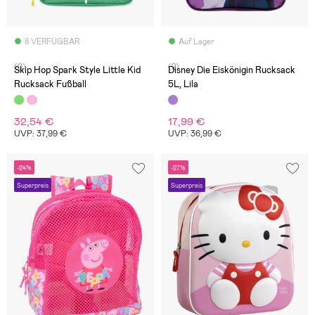
8 VERFÜGBAR
Auf Lager
(0)
(2)
Skip Hop Spark Style Little Kid
Disney Die Eiskönigin Rucksack
Rucksack Fußball
5L, Lila
32,54 €
17,99 €
UVP: 37,99 €
UVP: 36,99 €
-24%
-27%
Superpreis
Superpreis