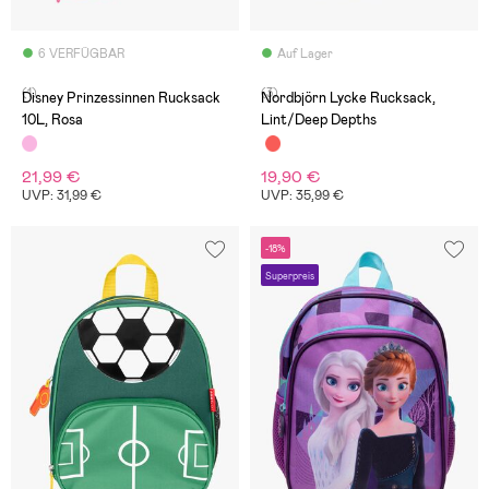
6 VERFÜGBAR
Auf Lager
(1)
(3)
Disney Prinzessinnen Rucksack
Nordbjörn Lycke Rucksack,
10L, Rosa
Lint/Deep Depths
21,99 €
19,90 €
UVP: 31,99 €
UVP: 35,99 €
-18%
Superpreis