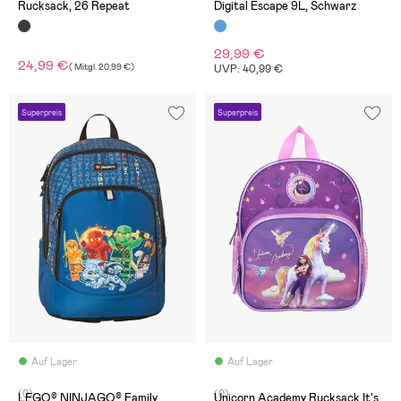
Rucksack, 26 Repeat
Digital Escape 9L, Schwarz
29,99 €
24,99 €
(
Mitgl.
20,99 €
)
UVP: 40,99 €
Superpreis
Superpreis
Auf Lager
Auf Lager
(0)
(0)
LEGO® NINJAGO® Family
Unicorn Academy Rucksack It's