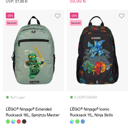
59,99 €
UVP: 27,99 €
-22%
-22%
Neuheit
Neuheit
Auf Lager
8 VERFÜGBAR
(0)
(0)
LEGO® Ninjago® Extended
LEGO® Ninjago® Iconic
Rucksack 18L, Spinjitzu Master
Rucksack 11L, Ninja Skills