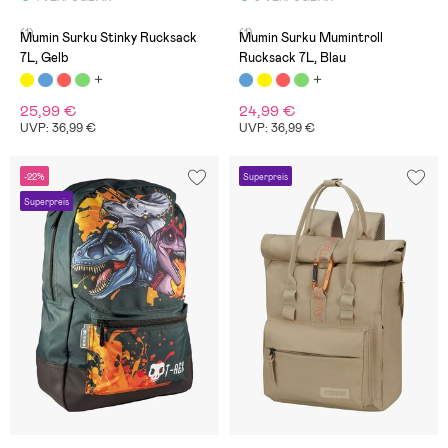
(1)
(1)
Mumin Surku Stinky Rucksack
Mumin Surku Mumintroll
7L, Gelb
Rucksack 7L, Blau
25,99 €
24,99 €
UVP: 36,99 €
UVP: 36,99 €
-22%
Superpreis
Superpreis