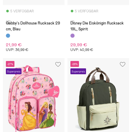
5 VERFÜGBAR
5 VERFÜGBAR
(0)
(1)
Gabby's Dollhouse Rucksack 29
Disney Die Eiskönigin Rucksack
cm, Blau
19L, Spirit
21,99 €
29,99 €
UVP: 36,99 €
UVP: 40,99 €
-27%
-26%
Superpreis
Superpreis