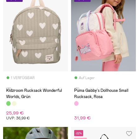
1 VERFÜGBAR
Auf Lager
(0)
(0)
Kidzroom Rucksack Wonderful
Puma Gabby's Dollhouse Small
Worlds, Grün
Rucksack, Rosa
25,99 €
31,99 €
UVP: 36,99 €
-22%