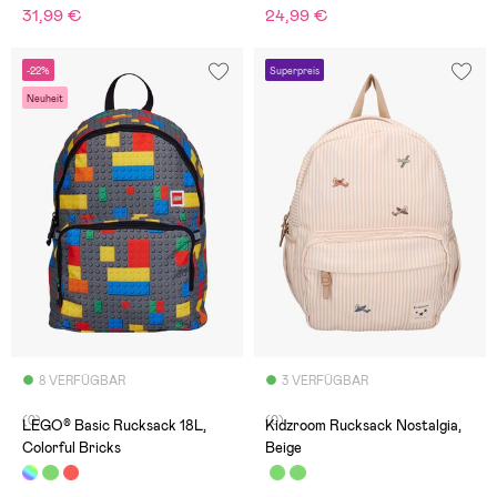
31,99 €
24,99 €
-22%
Superpreis
Neuheit
8 VERFÜGBAR
3 VERFÜGBAR
(0)
(0)
LEGO® Basic Rucksack 18L,
Kidzroom Rucksack Nostalgia,
Colorful Bricks
Beige