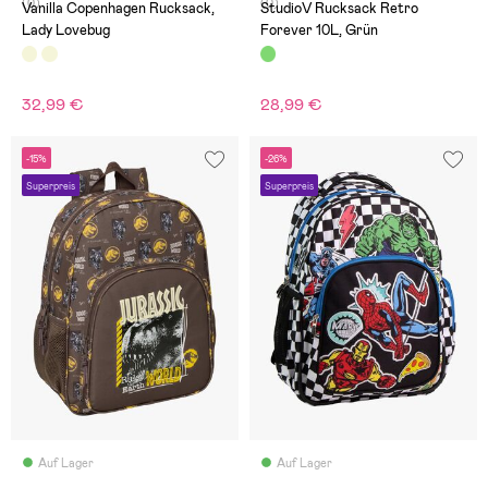
(0)
(0)
Vanilla Copenhagen Rucksack,
StudioV Rucksack Retro
Lady Lovebug
Forever 10L, Grün
32,99 €
28,99 €
-15%
-26%
Superpreis
Superpreis
Auf Lager
Auf Lager