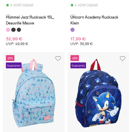
8 VERFÜGBAR
4 VERFÜGBAR
(5)
(0)
Hummel Jazz Rucksack 15L,
Unicorn Academy Rucksack
Deauville Mauve
Klein
32,99 €
17,99 €
UVP: 49,99 €
UVP: 36,99 €
-25%
-29%
Superpreis
Superpreis