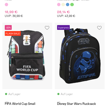
18,99 €
28,14 €
UVP: 36,99 €
UVP: 43,99 €
-22%
Superpreis
FLASH SALE
Auf Lager
Auf Lager
(0)
(1)
FIFA World Cup Small
Disney Star Wars Rucksack