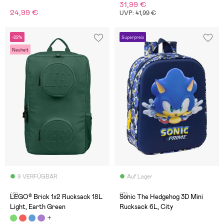
31,99 €
24,99 €
UVP: 41,99 €
-22%
Superpreis
Neuheit
9 VERFÜGBAR
Auf Lager
(0)
(0)
LEGO® Brick 1x2 Rucksack 18L
Sonic The Hedgehog 3D Mini
Light, Earth Green
Rucksack 6L, City