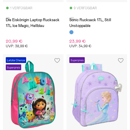
1 VERFÜGBAR
9 VERFÜGBAR
(1)
(0)
Die Eiskönigin Laptop Rucksack
Sonic Rucksack 17L, Still
17L Ice Magic, Hellblau
Unstoppable
20,99 €
23,99 €
UVP: 38,99 €
UVP: 34,99 €
Letzte Chance
Superpreis
Superpreis