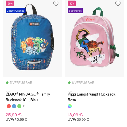
-26%
-10%
Letzte Chance
Superpreis
3 VERFÜGBAR
8 VERFÜGBAR
(0)
(0)
LEGO® NINJAGO® Family
Pippi Langstrumpf Rucksack,
Rucksack 10L, Blau
Rosa
25,99 €
18,99 €
UVP: 40,99 €
UVP: 23,99 €