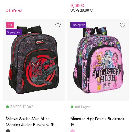
9,99 €
31,99 €
UVP: 29,99 €
-19%
Superpreis
Superpreis
3 VERFÜGBAR
Auf Lager
(0)
(0)
Marvel Spider-Man Miles
Monster High Drama Rucksack
Morales Junior Rucksack 15L,
15L
Schwarz