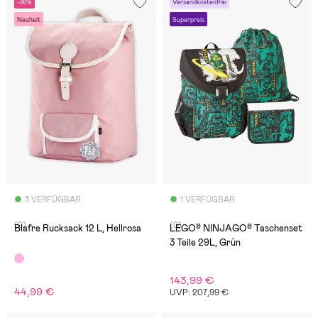
-36%
Versandkostenfrei
Neuheit
Superpreis
3 VERFÜGBAR
1 VERFÜGBAR
(0)
(0)
Blafre Rucksack 12 L, Hellrosa
LEGO® NINJAGO® Taschenset
3 Teile 29L, Grün
143,99 €
44,99 €
UVP: 207,99 €