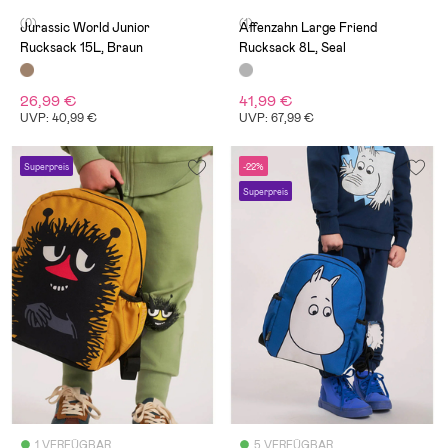
(0)
(1)
Jurassic World Junior
Affenzahn Large Friend
Rucksack 15L, Braun
Rucksack 8L, Seal
26,99 €
41,99 €
UVP: 40,99 €
UVP: 67,99 €
Superpreis
-22%
Superpreis
1 VERFÜGBAR
5 VERFÜGBAR