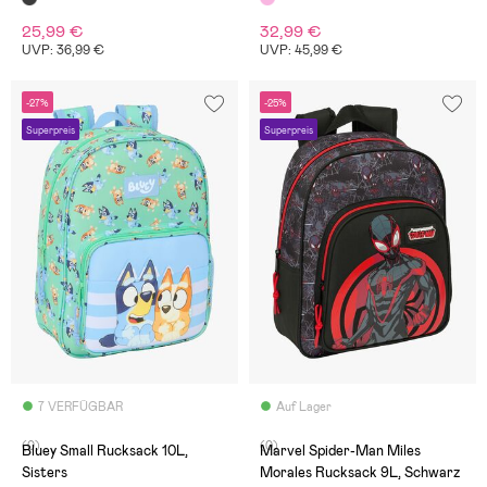
25,99 €
32,99 €
UVP: 36,99 €
UVP: 45,99 €
-27%
-25%
Superpreis
Superpreis
7 VERFÜGBAR
Auf Lager
(0)
(0)
Bluey Small Rucksack 10L,
Marvel Spider-Man Miles
Sisters
Morales Rucksack 9L, Schwarz