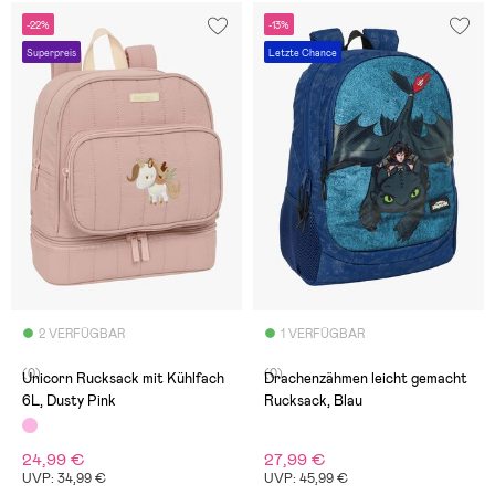
-22%
-13%
Superpreis
Letzte Chance
2 VERFÜGBAR
1 VERFÜGBAR
(0)
(0)
Unicorn Rucksack mit Kühlfach
Drachenzähmen leicht gemacht
6L, Dusty Pink
Rucksack, Blau
24,99 €
27,99 €
UVP: 34,99 €
UVP: 45,99 €