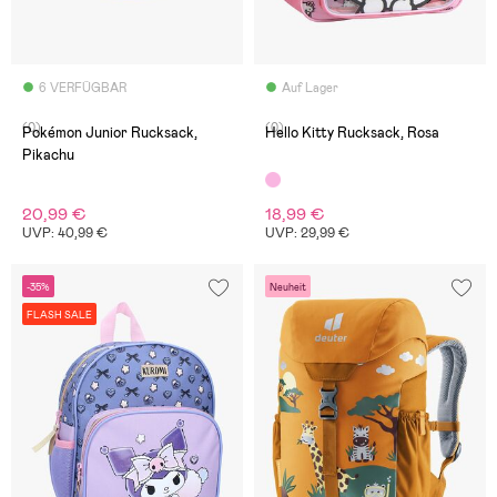
6 VERFÜGBAR
Auf Lager
(0)
(0)
Pokémon Junior Rucksack,
Hello Kitty Rucksack, Rosa
Pikachu
20,99 €
18,99 €
UVP: 40,99 €
UVP: 29,99 €
-35%
Neuheit
FLASH SALE