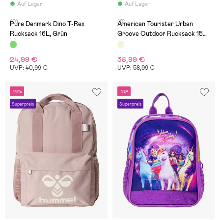
Auf Lager
Auf Lager
(0)
(0)
Pure Denmark Dino T-Rex
American Tourister Urban
Rucksack 16L, Grün
Groove Outdoor Rucksack 15L,
Beige
24,99 €
38,99 €
UVP: 40,99 €
UVP: 58,99 €
-23%
-18%
Superpreis
Superpreis