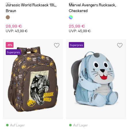
(0)
(0)
Jurassic World Rucksack 19L,
Marvel Avengers Rucksack,
Braun
Checkered
28,99 €
25,99 €
UVP: 43,99 €
UVP: 45,99 €
-16%
Superpreis
Superpreis
Auf Lager
Auf Lager