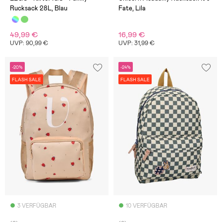
Rucksack 28L, Blau
Fate, Lila
49,99 €
16,99 €
UVP: 90,99 €
UVP: 31,99 €
-20%
-24%
FLASH SALE
FLASH SALE
3 VERFÜGBAR
10 VERFÜGBAR