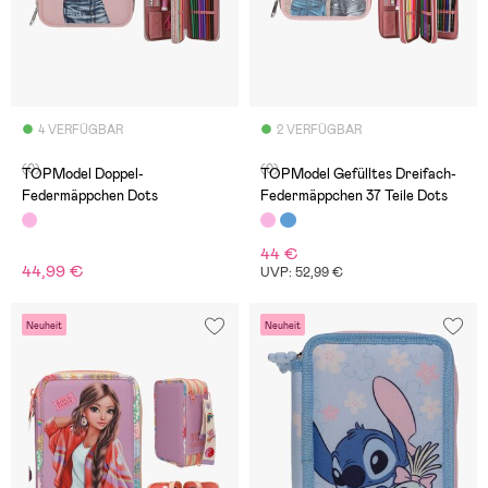
4 VERFÜGBAR
2 VERFÜGBAR
(0)
(0)
TOPModel Doppel-
TOPModel Gefülltes Dreifach-
Federmäppchen Dots
Federmäppchen 37 Teile Dots
44 €
44,99 €
UVP: 52,99 €
Neuheit
Neuheit