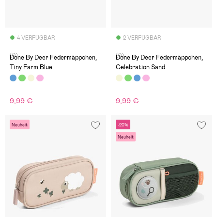
4 VERFÜGBAR
2 VERFÜGBAR
(0)
(0)
Done By Deer Federmäppchen,
Done By Deer Federmäppchen,
Tiny Farm Blue
Celebration Sand
9,99 €
9,99 €
Neuheit
-20%
Neuheit