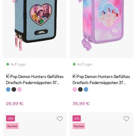
Auf Lager
Auf Lager
(1)
(1)
K-Pop Demon Hunters Gefülltes
K-Pop Demon Hunters Gefülltes
Dreifach-Federmäppchen 37
Dreifach-Federmäppchen 37
Teile, Huntr/X
Teile, Artist
26,99 €
36,99 €
-28%
-21%
Neuheit
Neuheit