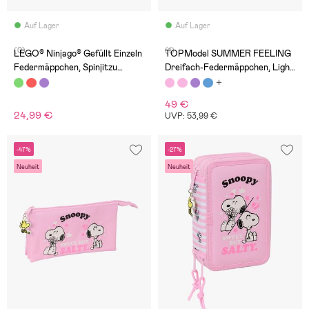
Auf Lager
Auf Lager
(0)
(1)
LEGO® Ninjago® Gefüllt Einzeln
TOPModel SUMMER FEELING
Federmäppchen, Spinjitzu
Dreifach-Federmäppchen, Light
Master
pink
49 €
24,99 €
UVP: 53,99 €
-47%
-27%
Neuheit
Neuheit