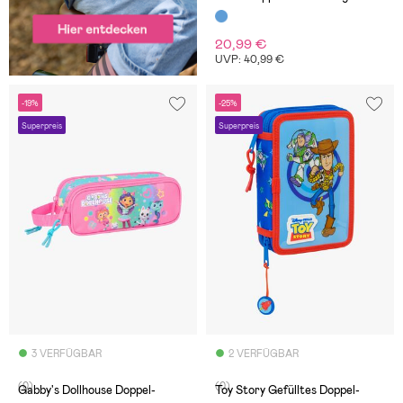
20,99 €
UVP: 40,99 €
-19%
-25%
Superpreis
Superpreis
3 VERFÜGBAR
2 VERFÜGBAR
(0)
(0)
Gabby's Dollhouse Doppel-
Toy Story Gefülltes Doppel-