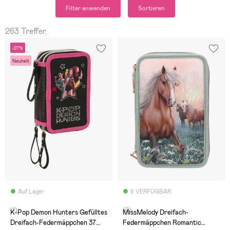
Filter anwenden
Sortieren
263 Treffer.
-27%
Neuheit
Auf Lager
6 VERFÜGBAR
(1)
(0)
K-Pop Demon Hunters Gefülltes
MissMelody Dreifach-
Dreifach-Federmäppchen 37
Federmäppchen Romantic