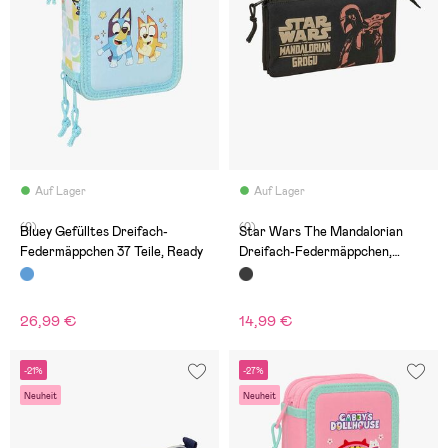
Auf Lager
Auf Lager
(0)
(0)
Bluey Gefülltes Dreifach-
Star Wars The Mandalorian
Federmäppchen 37 Teile, Ready
Dreifach-Federmäppchen,
Mandalorian & Grogu
26,99 €
14,99 €
-21%
-27%
Neuheit
Neuheit