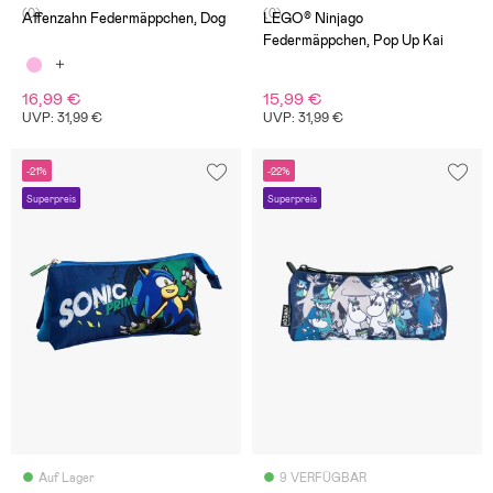
(0)
(0)
Affenzahn Federmäppchen, Dog
LEGO® Ninjago
Federmäppchen, Pop Up Kai
16,99 €
15,99 €
UVP: 31,99 €
UVP: 31,99 €
-21%
-22%
Superpreis
Superpreis
Auf Lager
9 VERFÜGBAR