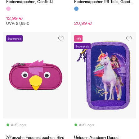
Federmäppchen, Confetti
Federmäppchen 29 Teile, Good
Vibes
12,99 €
20,99 €
UVP: 27,99 €
Superpreis
-19%
Superpreis
Auf Lager
Auf Lager
(0)
(1)
Affenzahn Federmäppchen, Bird
Unicorn Academy Doppel-