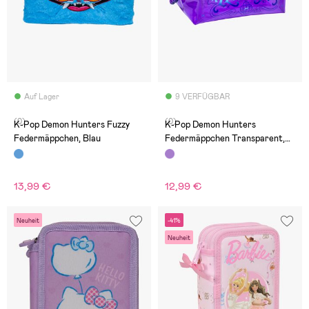
Auf Lager
9 VERFÜGBAR
(0)
(0)
K-Pop Demon Hunters Fuzzy
K-Pop Demon Hunters
Federmäppchen, Blau
Federmäppchen Transparent,
Lila
13,99 €
12,99 €
Neuheit
-41%
Neuheit