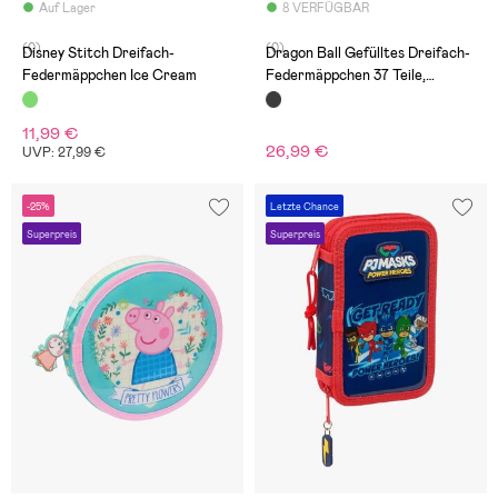
Auf Lager
8 VERFÜGBAR
(0)
(0)
Disney Stitch Dreifach-
Dragon Ball Gefülltes Dreifach-
Federmäppchen Ice Cream
Federmäppchen 37 Teile,
Schwarz
11,99 €
26,99 €
UVP: 27,99 €
-25%
Letzte Chance
Superpreis
Superpreis