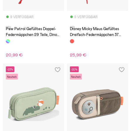
9 VERFÜGBAR
9 VERFÜGBAR
(0)
(0)
Paw Patrol Gefülltes Doppel-
Disney Micky Maus Gefülltes
Federmäppchen 29 Teile, Dino
Dreifach-Federmäppchen 37
Rescue
Teile, Mickey & Friends Racing
20,99 €
25,99 €
-23%
-20%
Neuheit
Neuheit