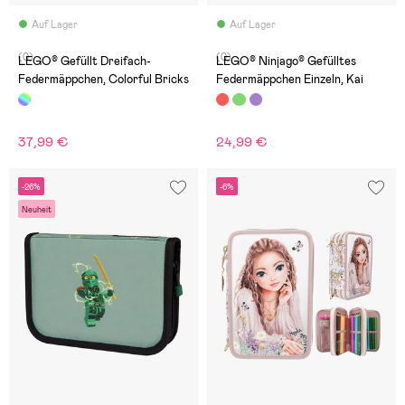
Auf Lager
Auf Lager
(0)
(0)
LEGO® Gefüllt Dreifach-
LEGO® Ninjago® Gefülltes
Federmäppchen, Colorful Bricks
Federmäppchen Einzeln, Kai
37,99 €
24,99 €
-26%
-6%
Neuheit