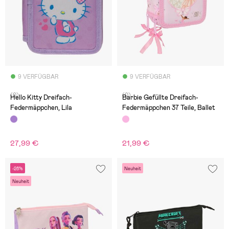
9 VERFÜGBAR
9 VERFÜGBAR
(0)
(0)
Hello Kitty Dreifach-
Barbie Gefüllte Dreifach-
Federmäppchen, Lila
Federmäppchen 37 Teile, Ballet
27,99 €
21,99 €
-28%
Neuheit
Neuheit