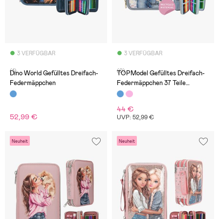
3 VERFÜGBAR
3 VERFÜGBAR
(1)
(0)
Dino World Gefülltes Dreifach-
TOPModel Gefülltes Dreifach-
Federmäppchen
Federmäppchen 37 Teile
Festival Fun
44 €
52,99 €
UVP: 52,99 €
Neuheit
Neuheit