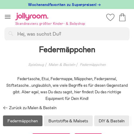
Hoppa
Wochenendfavoriten zu Superpreisen! →
till
innehållet
Skandinaviens größter Kinder- & Babyshop
Suchen
Federmäppchen
Spielzeug
Malen & Basteln
Federmäppchen
Federtasche, Etui, Federmappe, Mäppchen, Federpennal,
Stiftetasche...unglaublich, wie viele Begriffe es für diesen Gegenstand
gibt. Aber egal, was Du dazu sagst, hier findest Du das richtige
Equipment für Dein Kind!
Zurück zu Malen & Basteln
Federmäppchen
Buntstifte & Malsets
DIY & Basteln