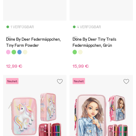
1 VERFÜGBAR
4 VERFÜGBAR
(0)
(0)
Done By Deer Federmäppchen,
Done By Deer Tiny Trails
Tiny Farm Powder
Federmäppchen, Grün
12,99 €
15,99 €
Neuheit
Neuheit