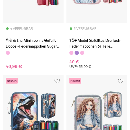
4 VERFÜGBAR
3 VERFÜGBAR
(0)
(0)
Ylvi & the Minimoomis Gefüllt
TOPModel Gefülltes Dreifach-
Doppel-Federmäppchen Sugar
Federmäppchen 37 Teile
Pop
Capybara
49 €
46,99 €
UVP: 53,99 €
Neuheit
Neuheit