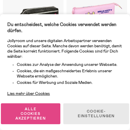
Du entscheidest, welche Cookies verwendet werden
dürfen.
Jollyroom und unsere digitalen Arbeitspartner verwenden
Cookies auf dieser Seite. Manche davon werden benötigt, damit
die Seite korrekt funktioniert. Folgende Cookies sind für Dich
wählbar:
Cookies zur Analyse der Anwendung unserer Webseite.
Auf Lager
7 VERFÜGBAR
Cookies, die ein maßgeschneidertes Erlebnis unserer
(0)
(0)
Webseite ermöglichen.
K-Pop Demon Hunters
Hello Kitty & Friends Dreifach-
Kundendienst
Dreifach-Federmäppchen,
Federmäppchen, Rosa
Cookies für Werbung und Soziale Medien.
Energy
Lies mehr über Cookies
12,99 €
14,99 €
ALLE
COOKIE-
COOKIES
EINSTELLUNGEN
-21%
AKZEPTIEREN
Neuheit