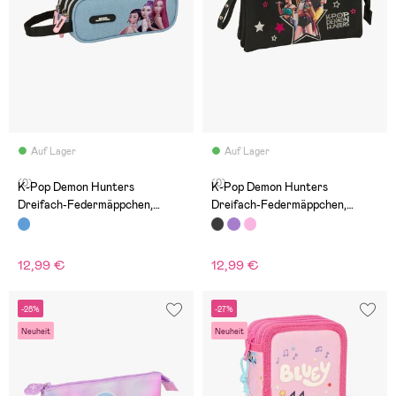
Auf Lager
Auf Lager
(0)
(0)
K-Pop Demon Hunters
K-Pop Demon Hunters
Dreifach-Federmäppchen,
Dreifach-Federmäppchen,
Huntr/X
Energy
12,99 €
12,99 €
-28%
-27%
Neuheit
Neuheit