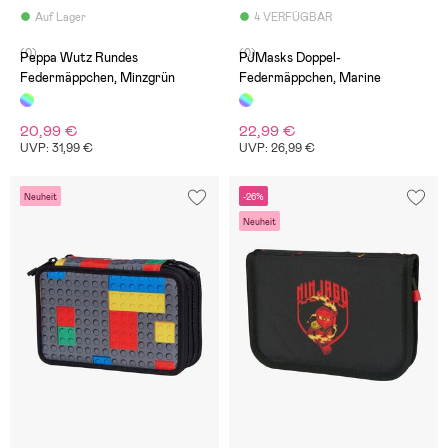
Auf Lager
4 VERFÜGBAR
(0)
(0)
Peppa Wutz Rundes
PJMasks Doppel-
Federmäppchen, Minzgrün
Federmäppchen, Marine
20,99 €
22,99 €
UVP: 31,99 €
UVP: 26,99 €
Neuheit
-26%
Neuheit