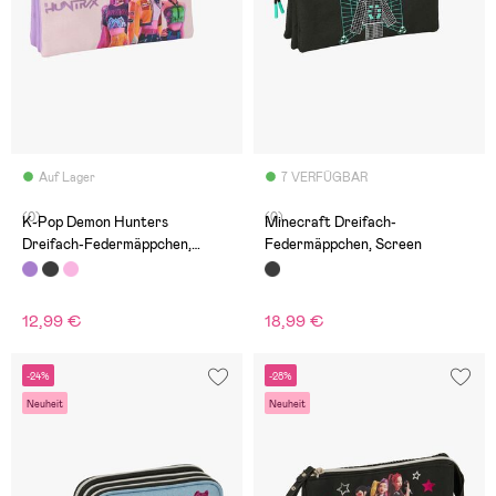
Auf Lager
7 VERFÜGBAR
(0)
(0)
K-Pop Demon Hunters
Minecraft Dreifach-
Dreifach-Federmäppchen,
Federmäppchen, Screen
Iconic
12,99 €
18,99 €
-24%
-28%
Neuheit
Neuheit