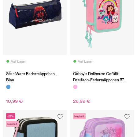
Auf Lager
Auf Lager
(0)
(0)
Star Wars Federmäppchen ,
Gabby's Dollhouse Gefüllt
Blau
Dreifach-Federmäppchen 37
Teile, Rosa
10,99 €
26,99 €
-27%
Neuheit
Neuheit