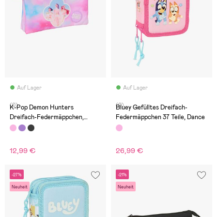
Auf Lager
Auf Lager
(0)
(0)
K-Pop Demon Hunters
Bluey Gefülltes Dreifach-
Dreifach-Federmäppchen,
Federmäppchen 37 Teile, Dance
Artist
12,99 €
26,99 €
-27%
-21%
Neuheit
Neuheit