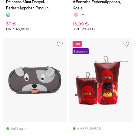
(0)
(0)
Princess Mimi Doppel-
Affenzahn Federmäppchen,
Federmäppchen Pinguin
Koala
37 €
16,99 €
UVP: 43,99 €
UVP: 31,99 €
-20%
Superpreis
Auf Lager
4 VERFÜGBAR