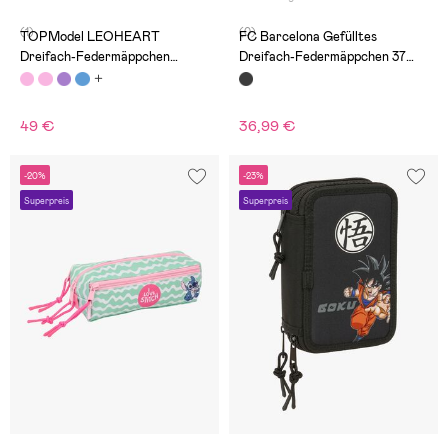
(1)
(0)
TOPModel LEOHEART
FC Barcelona Gefülltes
Dreifach-Federmäppchen
Dreifach-Federmäppchen 37
Hayden
Teile, Schwarz
49 €
36,99 €
-20%
-23%
Superpreis
Superpreis