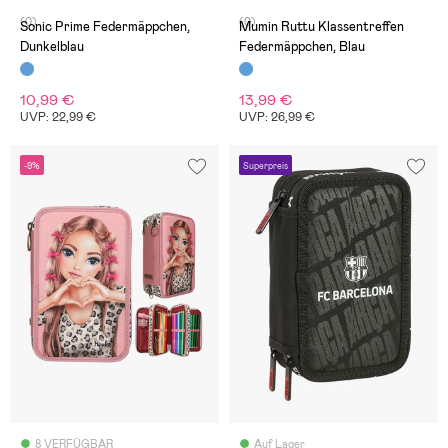
(0)
(0)
Sonic Prime Federmäppchen,
Mumin Ruttu Klassentreffen
Dunkelblau
Federmäppchen, Blau
10,99 €
13,99 €
UVP: 22,99 €
UVP: 26,99 €
-9%
Superpreis
8 VERFÜGBAR
Auf Lager