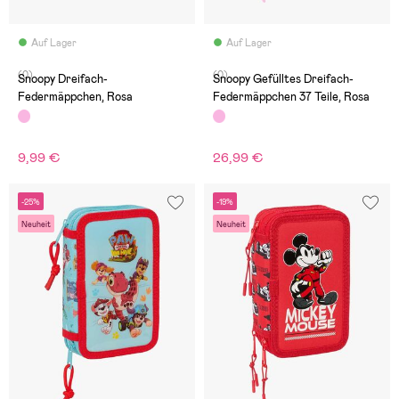
Auf Lager
Auf Lager
(0)
(0)
Snoopy Dreifach-
Snoopy Gefülltes Dreifach-
Federmäppchen, Rosa
Federmäppchen 37 Teile, Rosa
9,99 €
26,99 €
-25%
-19%
Neuheit
Neuheit