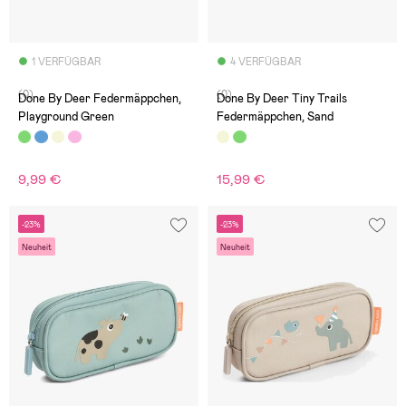
1 VERFÜGBAR
4 VERFÜGBAR
(0)
(0)
Done By Deer Federmäppchen,
Done By Deer Tiny Trails
Playground Green
Federmäppchen, Sand
9,99 €
15,99 €
-23%
-23%
Neuheit
Neuheit