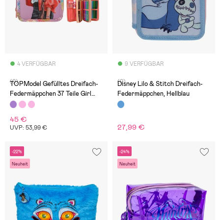
4 VERFÜGBAR
9 VERFÜGBAR
(0)
(0)
TOPModel Gefülltes Dreifach-
Disney Lilo & Stitch Dreifach-
Federmäppchen 37 Teile Girl
Federmäppchen, Hellblau
Power, Lila
45 €
27,99 €
UVP: 53,99 €
-22%
-24%
Neuheit
Neuheit