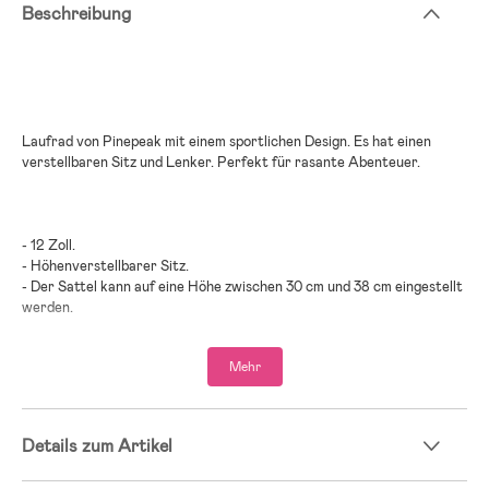
Beschreibung
Laufrad von Pinepeak mit einem sportlichen Design. Es hat einen
verstellbaren Sitz und Lenker. Perfekt für rasante Abenteuer.
- 12 Zoll.
- Höhenverstellbarer Sitz.
- Der Sattel kann auf eine Höhe zwischen 30 cm und 38 cm eingestellt
werden.
- Luftreifen mit Ventil.
- Rutschfeste Griffe.
Mehr
- Lenkbegrenzung.
- Stabil und robust.
- Maximalbelastung: 30 kg.
- CE-gekennzeichnet.
Details zum Artikel