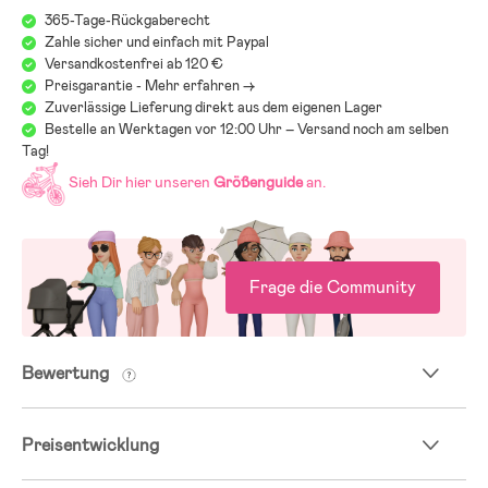
365-Tage-Rückgaberecht
- Altersempfehlung: ab 3 Jahren.
Zahle sicher und einfach mit Paypal
Versandkostenfrei ab 120 €
Preisgarantie - Mehr erfahren ->
Zuverlässige Lieferung direkt aus dem eigenen Lager
- Stahl, Gummi.
Bestelle an Werktagen vor 12:00 Uhr – Versand noch am selben
Tag!
Sieh Dir hier unseren
Größenguide
an.
Frage die Community
Bewertung
Preisentwicklung