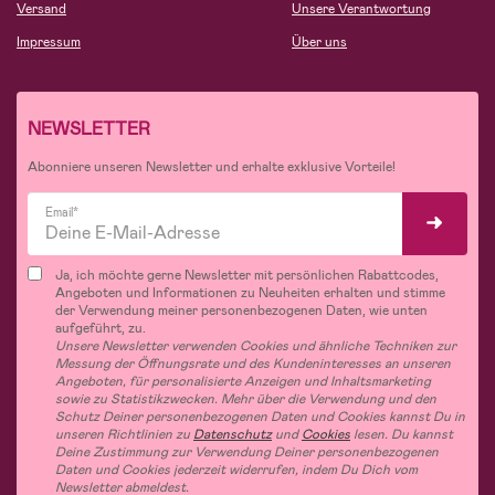
Versand
Unsere Verantwortung
Impressum
Über uns
NEWSLETTER
Abonniere unseren Newsletter und erhalte exklusive Vorteile!
Email*
Ja, ich möchte gerne Newsletter mit persönlichen Rabattcodes,
Angeboten und Informationen zu Neuheiten erhalten und stimme
der Verwendung meiner personenbezogenen Daten, wie unten
aufgeführt, zu.
Unsere Newsletter verwenden Cookies und ähnliche Techniken zur
Messung der Öffnungsrate und des Kundeninteresses an unseren
Angeboten, für personalisierte Anzeigen und Inhaltsmarketing
sowie zu Statistikzwecken. Mehr über die Verwendung und den
Schutz Deiner personenbezogenen Daten und Cookies kannst Du in
unseren Richtlinien zu
Datenschutz
und
Cookies
lesen. Du kannst
Deine Zustimmung zur Verwendung Deiner personenbezogenen
Daten und Cookies jederzeit widerrufen, indem Du Dich vom
Newsletter abmeldest.