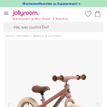
Hoppa
Wochenendfavoriten zu Superpreisen! →
till
innehållet
Skandinaviens größter Kinder- & Babyshop
Suchen
Sport
Fahrräder
Balance- & Laufräder