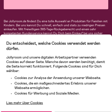
Bei Jollyroom.de findest Du eine tolle Auswahl an Produkten für Familien mit
Kindern. Bei uns kannst Du schnell, einfach und stets zu niedrigen Preisen
einkaufen. Mit freiwilligem 365-Tage-Rückgaberecht und einem sehr
kompetenten Kundenservice kannst Du Dich beim Einkauf bei uns sicher
fühlen. In unserem Sortiment findest Du unter anderem Kinderwagen,
Autositze, Kinder- und Babymode, Produkte für Mütter und eine Menge
Du entscheidest, welche Cookies verwendet werden
fantastischer Einrichtungsgegenstände, Spielsachen, Babyprodukte und
dürfen.
vieles mehr. Wir haben Produkte von bekannten Herstellern wie Britax, Maxi-
Cosi, Hauck, Baby Jogger, Ergobaby, Didriksons, KidKraft, Ergobaby, Philips
Jollyroom und unsere digitalen Arbeitspartner verwenden
Avent, Jack Wolfskin, Cybex, LEGO und vielen mehr. Schau Dich um in
unserer vielfältigen Online-Boutique für Kinder & Babys. Willkommen!
Cookies auf dieser Seite. Manche davon werden benötigt, damit
die Seite korrekt funktioniert. Folgende Cookies sind für Dich
wählbar:
Cookies zur Analyse der Anwendung unserer Webseite.
Cookies, die ein maßgeschneidertes Erlebnis unserer
Webseite ermöglichen.
Kundendienst
Cookies für Werbung und Soziale Medien.
Lies mehr über Cookies