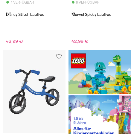
7 VERFÜGBAR
8 VERFÜGBAR
(0)
(0)
Disney Stitch Laufrad
Marvel Spidey Laufrad
42,99 €
42,99 €