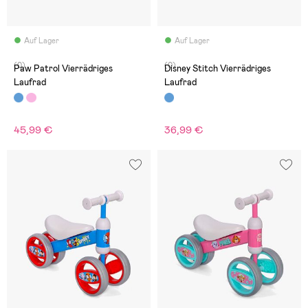
Auf Lager
Auf Lager
(0)
(0)
Paw Patrol Vierrädriges
Disney Stitch Vierrädriges
Laufrad
Laufrad
45,99 €
36,99 €