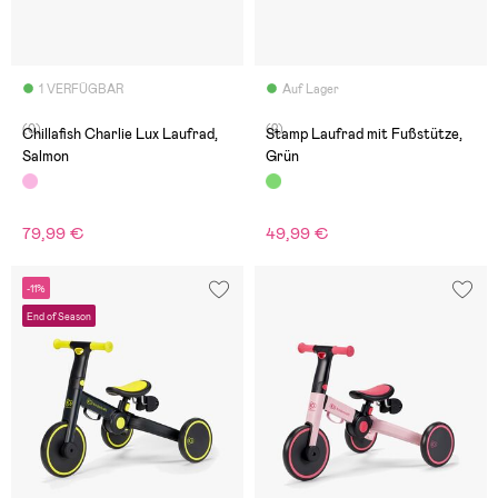
1 VERFÜGBAR
Auf Lager
(0)
(2)
Chillafish Charlie Lux Laufrad,
Stamp Laufrad mit Fußstütze,
Salmon
Grün
79,99 €
49,99 €
-11%
End of Season