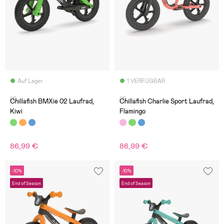
Auf Lager
1 VERFÜGBAR
(1)
(1)
Chillafish BMXie 02 Laufrad,
Chillafish Charlie Sport Laufrad,
Kiwi
Flamingo
86,99 €
86,99 €
-10%
-10%
End of Season
End of Season