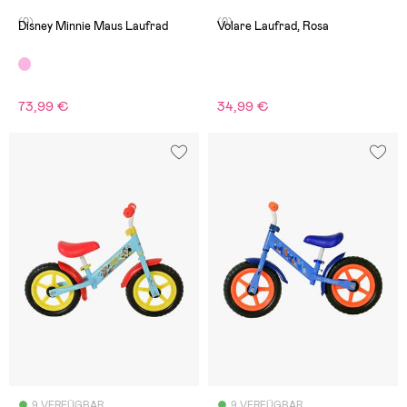
(0)
(0)
Disney Minnie Maus Laufrad
Volare Laufrad, Rosa
73,99 €
34,99 €
9 VERFÜGBAR
9 VERFÜGBAR