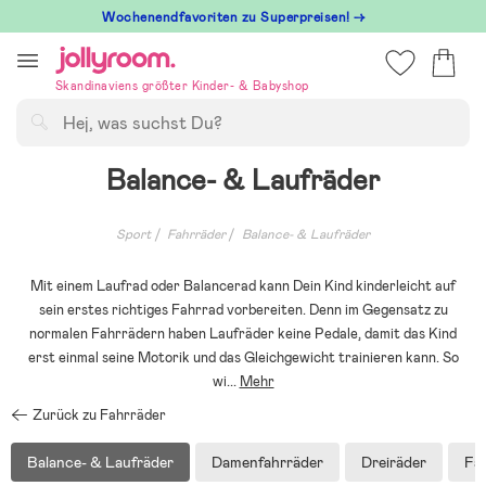
Hoppa
Wochenendfavoriten zu Superpreisen! →
till
innehållet
Skandinaviens größter Kinder- & Babyshop
Suchen
Balance- & Laufräder
Sport
Fahrräder
Balance- & Laufräder
Mit einem Laufrad oder Balancerad kann Dein Kind kinderleicht auf
sein erstes richtiges Fahrrad vorbereiten. Denn im Gegensatz zu
normalen Fahrrädern haben Laufräder keine Pedale, damit das Kind
erst einmal seine Motorik und das Gleichgewicht trainieren kann. So
wi
...
Mehr
Zurück zu Fahrräder
Balance- & Laufräder
Damenfahrräder
Dreiräder
Fa