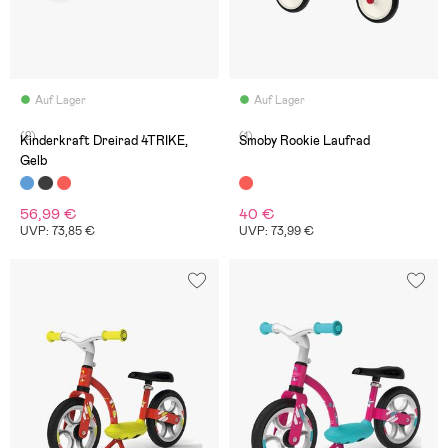
Auf Lager
Auf Lager
(2)
(1)
Kinderkraft Dreirad 4TRIKE,
Smoby Rookie Laufrad
Gelb
56,99 €
40 €
UVP: 73,85 €
UVP: 73,99 €