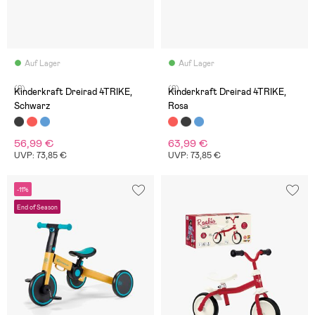
Auf Lager
Auf Lager
(2)
(2)
Kinderkraft Dreirad 4TRIKE,
Kinderkraft Dreirad 4TRIKE,
Schwarz
Rosa
56,99 €
63,99 €
UVP: 73,85 €
UVP: 73,85 €
-11%
End of Season