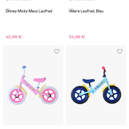
(0)
(0)
Disney Micky Maus Laufrad
Volare Laufrad, Blau
42,99 €
34,99 €