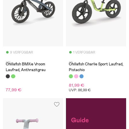
9 VERFÜGBAR
1 VERFÜGBAR
(0)
(1)
Chillafish BMXie Vroom
Chillafish Charlie Sport Laufrad,
Laufrad, Anthrazitgrau
Pistachio
81,99 €
77,99 €
UVP: 86,99 €