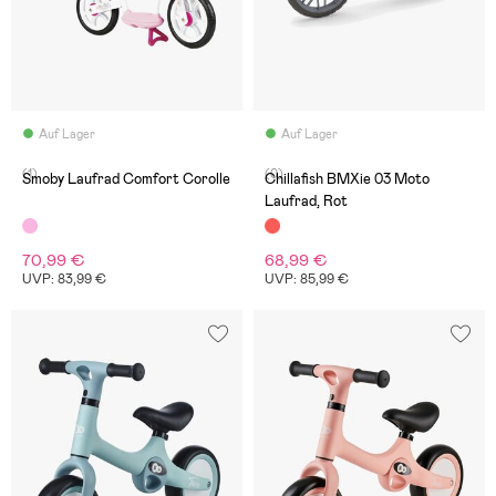
Auf Lager
Auf Lager
(1)
(0)
Smoby Laufrad Comfort Corolle
Chillafish BMXie 03 Moto
Laufrad, Rot
70,99 €
68,99 €
UVP: 83,99 €
UVP: 85,99 €