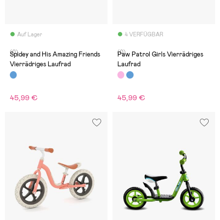
Auf Lager
4 VERFÜGBAR
(0)
(0)
Spidey and His Amazing Friends
Paw Patrol Girls Vierrädriges
Vierrädriges Laufrad
Laufrad
45,99 €
45,99 €