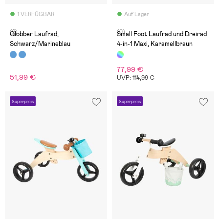
1 VERFÜGBAR
Auf Lager
(2)
(0)
Globber Laufrad,
Small Foot Laufrad und Dreirad
Schwarz/Marineblau
4-in-1 Maxi, Karamellbraun
77,99 €
51,99 €
UVP: 114,99 €
Superpreis
Superpreis