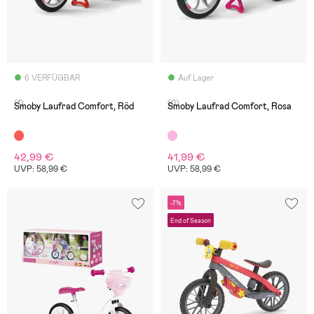
6 VERFÜGBAR
Auf Lager
(1)
(0)
Smoby Laufrad Comfort, Röd
Smoby Laufrad Comfort, Rosa
42,99 €
41,99 €
UVP: 58,99 €
UVP: 58,99 €
-7%
End of Season