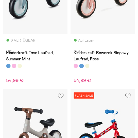
6 VERFÜGBAR
Auf Lager
(10)
(10)
Kinderkraft Tove Laufrad,
Kinderkraft Rowerek Biegowy
Summer Mint
Laufrad, Rose
54,99 €
54,99 €
FLASH SALE