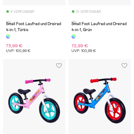
9 VERFÜGBAR
10 VERFÜGBAR
(0)
(0)
Small Foot Laufrad und Dreirad
Small Foot Laufrad und Dreirad
4-in-1, Türkis
4-in-1, Grün
73,99 €
72,99 €
UVP: 100,99 €
UVP: 100,99 €