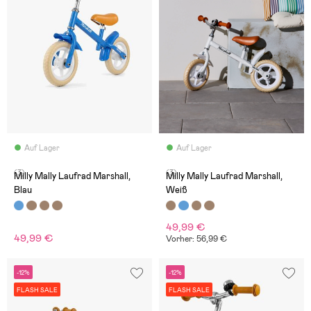
Auf Lager
Auf Lager
(3)
(3)
Milly Mally Laufrad Marshall,
Milly Mally Laufrad Marshall,
Blau
Weiß
49,99 €
49,99 €
Vorher: 56,99 €
-12%
-12%
FLASH SALE
FLASH SALE