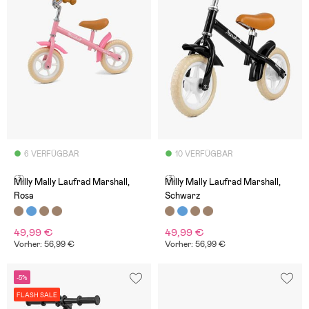
6 VERFÜGBAR
10 VERFÜGBAR
(3)
(3)
Milly Mally Laufrad Marshall,
Milly Mally Laufrad Marshall,
Rosa
Schwarz
49,99 €
49,99 €
Vorher: 56,99 €
Vorher: 56,99 €
-5%
FLASH SALE