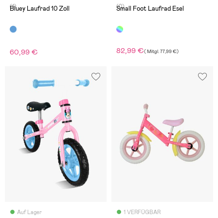
(1)
(0)
Bluey Laufrad 10 Zoll
Small Foot Laufrad Esel
82,99 €
60,99 €
(
Mitgl.
77,99 €
)
Auf Lager
1 VERFÜGBAR