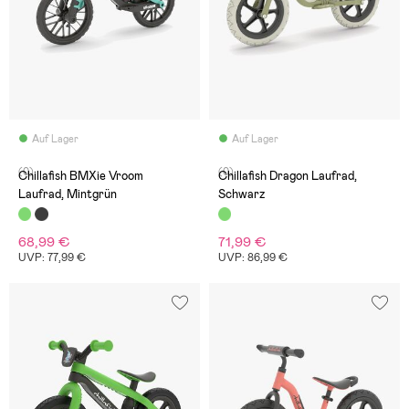
Auf Lager
Auf Lager
(0)
(0)
Chillafish BMXie Vroom
Chillafish Dragon Laufrad,
Laufrad, Mintgrün
Schwarz
68,99 €
71,99 €
UVP: 77,99 €
UVP: 86,99 €