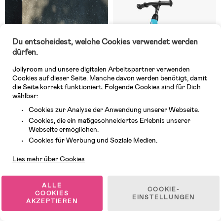
Du entscheidest, welche Cookies verwendet werden
dürfen.
Jollyroom und unsere digitalen Arbeitspartner verwenden
Cookies auf dieser Seite. Manche davon werden benötigt, damit
die Seite korrekt funktioniert. Folgende Cookies sind für Dich
wählbar:
Cookies zur Analyse der Anwendung unserer Webseite.
Cookies, die ein maßgeschneidertes Erlebnis unserer
Auf Lager
Auf Lager
Webseite ermöglichen.
Kundendienst
(0)
(0)
Cookies für Werbung und Soziale Medien.
QPlay Racer Laufrad, Mintgrün
QPlay Spark Laufrad, Blau
Lies mehr über Cookies
70,99 €
55,99 €
ALLE
COOKIE-
COOKIES
EINSTELLUNGEN
AKZEPTIEREN
-9%
-19%