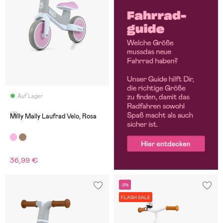
Auf Lager
(8)
Milly Mally Laufrad Velo, Rosa
36,99 €
-9%
FLASH SALE