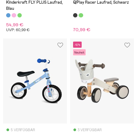
(1)
(0)
Kinderkraft FLY PLUS Laufrad,
QPlay Racer Laufrad, Schwarz
Blau
54,99 €
70,99 €
UVP: 60,99 €
-10%
Neuheit
5 VERFÜGBAR
3 VERFÜGBAR