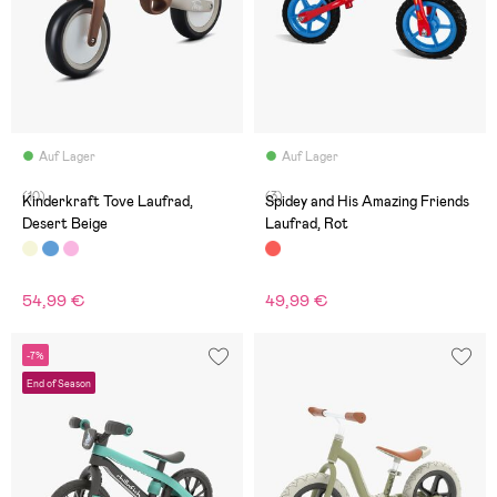
Auf Lager
Auf Lager
(10)
(3)
Kinderkraft Tove Laufrad,
Spidey and His Amazing Friends
Desert Beige
Laufrad, Rot
54,99 €
49,99 €
-7%
End of Season