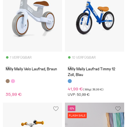
1 VERFÜGBAR
10 VERFÜGBAR
(8)
(3)
Milly Mally Velo Laufrad, Braun
Milly Mally Laufrad Timmy 12
Zoll, Blau
41,99 €
(
Mitgl.
36,99 €
)
35,99 €
UVP: 50,99 €
-12%
FLASH SALE