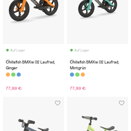
Auf Lager
Auf Lager
(1)
(1)
Chillafish BMXie 02 Laufrad,
Chillafish BMXie 02 Laufrad,
Ginger
Mintgrün
77,99 €
77,99 €