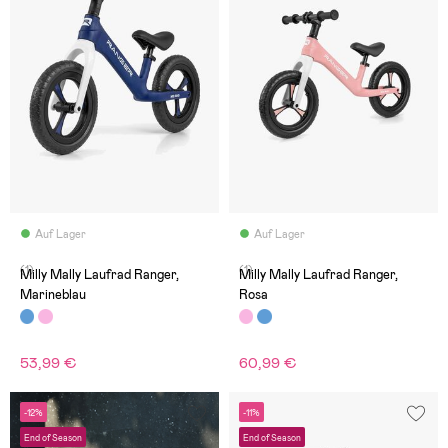
Auf Lager
Auf Lager
(1)
(1)
Milly Mally Laufrad Ranger,
Milly Mally Laufrad Ranger,
Marineblau
Rosa
53,99 €
60,99 €
-12%
-11%
End of Season
End of Season