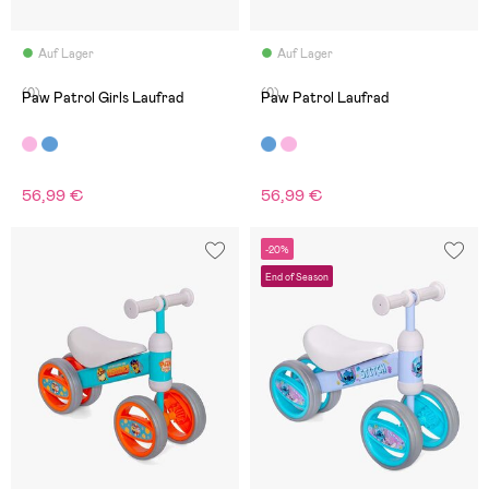
Auf Lager
Auf Lager
(0)
(0)
Paw Patrol Girls Laufrad
Paw Patrol Laufrad
56,99 €
56,99 €
-20%
End of Season