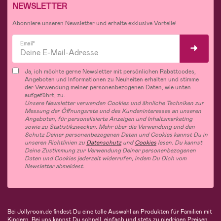
NEWSLETTER
Abonniere unseren Newsletter und erhalte exklusive Vorteile!
Email*
Ja, ich möchte gerne Newsletter mit persönlichen Rabattcodes,
Angeboten und Informationen zu Neuheiten erhalten und stimme
der Verwendung meiner personenbezogenen Daten, wie unten
aufgeführt, zu.
Unsere Newsletter verwenden Cookies und ähnliche Techniken zur
Messung der Öffnungsrate und des Kundeninteresses an unseren
Angeboten, für personalisierte Anzeigen und Inhaltsmarketing
sowie zu Statistikzwecken. Mehr über die Verwendung und den
Schutz Deiner personenbezogenen Daten und Cookies kannst Du in
unseren Richtlinien zu
Datenschutz
und
Cookies
lesen. Du kannst
Deine Zustimmung zur Verwendung Deiner personenbezogenen
Daten und Cookies jederzeit widerrufen, indem Du Dich vom
Newsletter abmeldest.
Bei Jollyroom.de findest Du eine tolle Auswahl an Produkten für Familien mit
Kindern. Bei uns kannst Du schnell, einfach und stets zu niedrigen Preisen