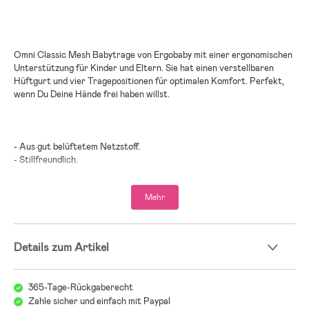
Omni Classic Mesh Babytrage von Ergobaby mit einer ergonomischen
Unterstützung für Kinder und Eltern. Sie hat einen verstellbaren
Hüftgurt und vier Tragepositionen für optimalen Komfort. Perfekt,
wenn Du Deine Hände frei haben willst.
- Aus gut belüftetem Netzstoff.
- Stillfreundlich.
- Ergonomisches Design.
- Alle Tragepositionen, die Du brauchst, wenn das Kind wächst,
Mehr
inklusive der vorwärtsschauenden Position.
- Die Schultergurte können auch gekreuzt getragen werden.
- Kapuze als Schutz vor der Sonne und Sichtschutz beim Stillen.
- Bietet zusätzliche Unterstützung für den Lendenbereich.
Details zum Artikel
- Praktische Aufbewahrungstasche enthalten.
- Vom schwedischen Verbraucherportal Bäst-i-Test in den Jahren
2018, 2019, 2020 und 2021 als Testsieger ausgezeichnet.
365-Tage-Rückgaberecht
- Vom norwegischen Verbraucherportal Babytesterne.no 2018 als
Zahle sicher und einfach mit Paypal
Testsieger ausgezeichnet.