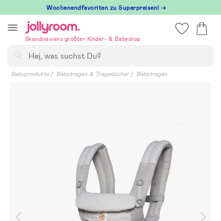
Hoppa
Wochenendfavoriten zu Superpreisen! →
till
innehållet
Skandinaviens größter Kinder- & Babyshop
Suchen
Babyprodukte
Babytragen & Tragetücher
Babytragen