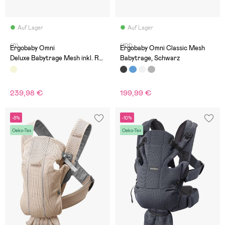
Auf Lager
Auf Lager
(0)
(101)
Ergobaby Omni
Ergobaby Omni Classic Mesh
Deluxe Babytrage Mesh inkl. Re
Babytrage, Schwarz
genüberzug, Natural Beige
239,98 €
199,99 €
-8%
-10%
Oeko-Tex
Oeko-Tex