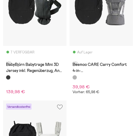
7 VERFÜGBAR
Auf Lager
(0)
(0)
BabyBjörn Babytrage Mini 3D
Beemoo CARE Carry Comfort
Jersey inkl. Regenüberzug, Anth
4-in-
razit
1 Babytrage & Hüfttrage inkl. R
egenüberzug, Grey
39,98 €
139,98 €
Vorher: 65,98 €
Versandkostenfrei