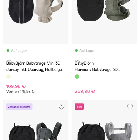
Auf Lager
Auf Lager
(0)
(0)
BabyBjörn Babytrage Mini 3D
BabyBjörn
Jersey inkl. Überzug, Hellbeige
Harmony Babytrage 3D
Mesh inkl. Regenüberzug, Dunke
lgrün
169,98 €
269,98 €
Vorher: 179,98 €
Versandkostenfrei
-39%