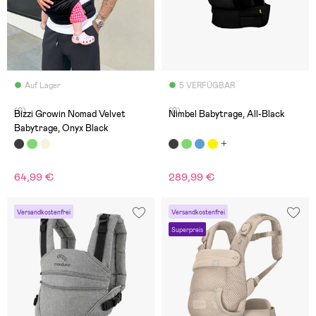
Auf Lager
5 VERFÜGBAR
(0)
(0)
Bizzi Growin Nomad Velvet
Nimbel Babytrage, All-Black
Babytrage, Onyx Black
64,99 €
289,99 €
Versandkostenfrei
Versandkostenfrei
Superpreis