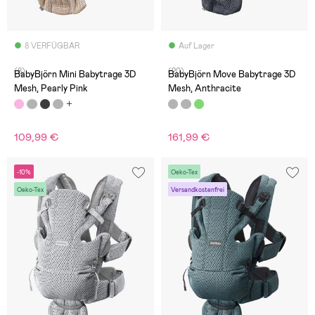
8 VERFÜGBAR
Auf Lager
(8)
(20)
BabyBjörn Mini Babytrage 3D
BabyBjörn Move Babytrage 3D
Mesh, Pearly Pink
Mesh, Anthracite
109,99 €
161,99 €
-10%
Oeko-Tex
Oeko-Tex
Versandkostenfrei