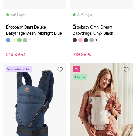
Auf Lager
Auf Lager
(6)
(7)
Ergobaby Omni Deluxe
Ergobaby Omni Dream
Babytrage Mesh, Midnight Blue
Babytrage, Onyx Black
219,99 €
219,99 €
Versandkostenfrei
-8%
Oeko-Tex