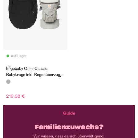
Auf Lager
(0)
Ergobaby Omni Classic
Babytrage inkl. Regenüberzug,
Grau
219,98 €