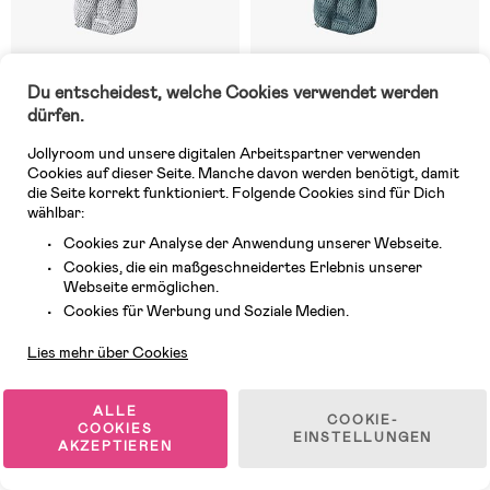
Auf Lager
6 VERFÜGBAR
Du entscheidest, welche Cookies verwendet werden
dürfen.
(20)
(20)
BabyBjörn Move Babytrage 3D
BabyBjörn Move Babytrage 3D
Mesh, Grey
Mesh, Sage Green
Jollyroom und unsere digitalen Arbeitspartner verwenden
Cookies auf dieser Seite. Manche davon werden benötigt, damit
die Seite korrekt funktioniert. Folgende Cookies sind für Dich
wählbar:
161,99 €
176,99 €
Cookies zur Analyse der Anwendung unserer Webseite.
Cookies, die ein maßgeschneidertes Erlebnis unserer
Oeko-Tex
Oeko-Tex
Webseite ermöglichen.
Kundendienst
Cookies für Werbung und Soziale Medien.
Lies mehr über Cookies
ALLE
COOKIE-
COOKIES
EINSTELLUNGEN
AKZEPTIEREN