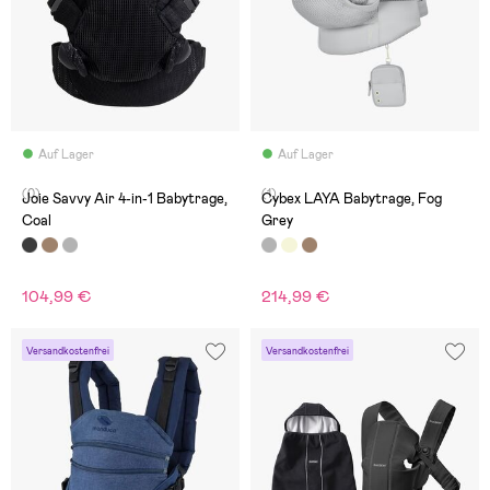
Auf Lager
Auf Lager
(0)
(1)
Joie Savvy Air 4-in-1 Babytrage,
Cybex LAYA Babytrage, Fog
Coal
Grey
104,99 €
214,99 €
Versandkostenfrei
Versandkostenfrei