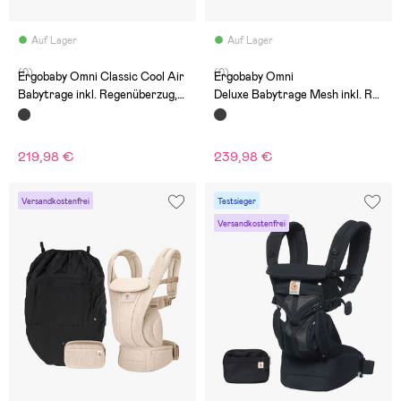
Auf Lager
Auf Lager
(0)
(0)
Ergobaby Omni Classic Cool Air
Ergobaby Omni
Babytrage inkl. Regenüberzug,
Deluxe Babytrage Mesh inkl. Re
Schwarz
genüberzug, Onyx Black
219,98 €
239,98 €
Versandkostenfrei
Testsieger
Versandkostenfrei