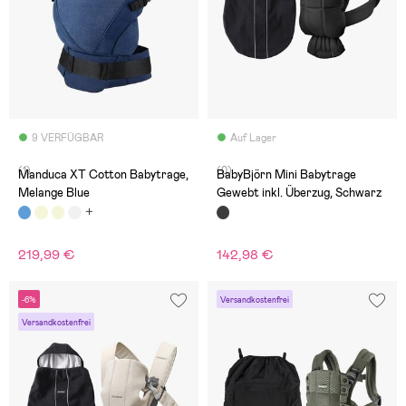
9 VERFÜGBAR
Auf Lager
(1)
(0)
Manduca XT Cotton Babytrage,
BabyBjörn Mini Babytrage
Melange Blue
Gewebt inkl. Überzug, Schwarz
219,99 €
142,98 €
-6%
Versandkostenfrei
Versandkostenfrei