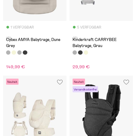
1 VERFÜGBAR
5 VERFÜGBAR
(0)
(0)
Cybex AMYA Babytrage, Dune
Kinderkraft CARRYBEE
Grey
Babytrage, Grau
149,99 €
29,99 €
Neuheit
Neuheit
Versandkostenfrei