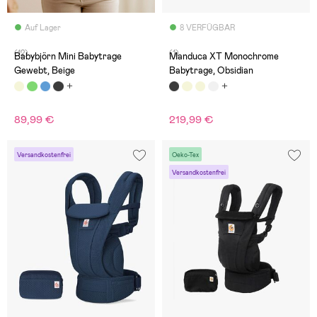
Auf Lager
8 VERFÜGBAR
(12)
(1)
Babybjörn Mini Babytrage
Manduca XT Monochrome
Gewebt, Beige
Babytrage, Obsidian
89,99 €
219,99 €
Versandkostenfrei
Oeko-Tex
Versandkostenfrei