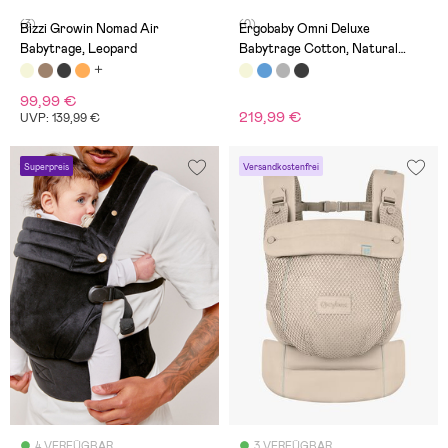
(3)
(0)
Bizzi Growin Nomad Air
Ergobaby Omni Deluxe
Babytrage, Leopard
Babytrage Cotton, Natural
Beige
99,99 €
219,99 €
UVP: 139,99 €
Superpreis
Versandkostenfrei
4 VERFÜGBAR
3 VERFÜGBAR