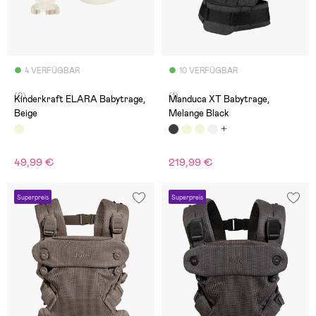
4 VERFÜGBAR
10 VERFÜGBAR
(0)
(1)
Kinderkraft ELARA Babytrage,
Manduca XT Babytrage,
Beige
Melange Black
49,99 €
219,99 €
Superpreis
Superpreis