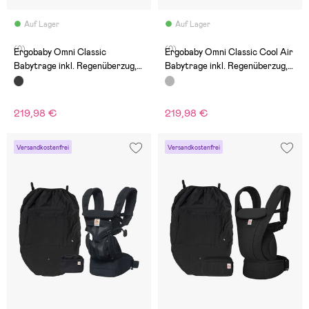
Auf Lager
Auf Lager
(0)
(0)
Ergobaby Omni Classic
Ergobaby Omni Classic Cool Air
Babytrage inkl. Regenüberzug,
Babytrage inkl. Regenüberzug,
Schwarz
Grau
219,98 €
219,98 €
Versandkostenfrei
Versandkostenfrei