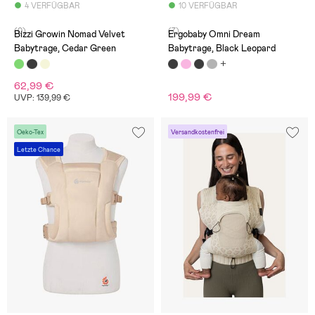
4 VERFÜGBAR
10 VERFÜGBAR
(0)
(7)
Bizzi Growin Nomad Velvet
Ergobaby Omni Dream
Babytrage, Cedar Green
Babytrage, Black Leopard
62,99 €
199,99 €
UVP: 139,99 €
Oeko-Tex
Versandkostenfrei
Letzte Chance