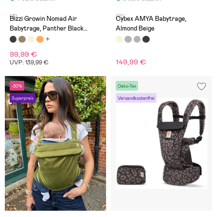
(3)
(0)
Bizzi Growin Nomad Air
Cybex AMYA Babytrage,
Babytrage, Panther Black
Almond Beige
Velvet
99,99 €
149,99 €
UVP: 139,99 €
-30%
Oeko-Tex
Superpreis
Versandkostenfrei