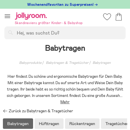
Hoppa
Wochenendfavoriten zu Superpreisen! →
till
innehållet
Skandinaviens größter Kinder- & Babyshop
Suchen
Babytragen
Babyprodukte
Babytragen & Tragetücher
Babytragen
Hier findest Du schöne und ergonomische Babytragen für Dein Baby.
Mit einer Babytrage kannst Du auf smarte Art und Weise Dein Baby
tragen. Ihr beide habt es so richtig schön bequem und Dein Baby fühlt
sich geborgen. In unserem Sortiment findest Du eine große Auswah
...
Mehr
Zurück zu Babytragen & Tragetücher
Babytragen
Hüfttragen
Rückentragen
Tragetücher