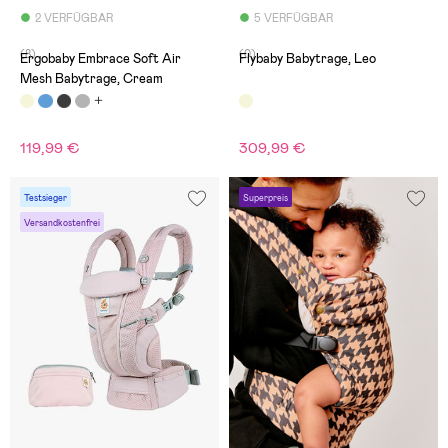
2 VERFÜGBAR
5 VERFÜGBAR
(8)
(0)
Ergobaby Embrace Soft Air
Flybaby Babytrage, Leo
Mesh Babytrage, Cream
119,99 €
309,99 €
Testsieger
Superpreis
Versandkostenfrei