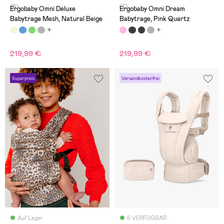
(6)
(7)
Ergobaby Omni Deluxe
Ergobaby Omni Dream
Babytrage Mesh, Natural Beige
Babytrage, Pink Quartz
219,99 €
219,99 €
Superpreis
Versandkostenfrei
Auf Lager
6 VERFÜGBAR