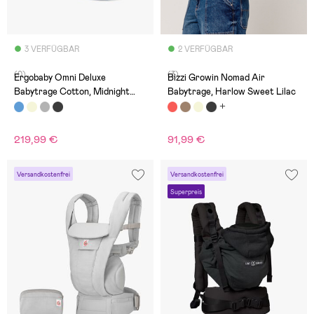
3 VERFÜGBAR
2 VERFÜGBAR
(0)
(3)
Ergobaby Omni Deluxe
Bizzi Growin Nomad Air
Babytrage Cotton, Midnight
Babytrage, Harlow Sweet Lilac
Blue
219,99 €
91,99 €
Versandkostenfrei
Versandkostenfrei
Superpreis