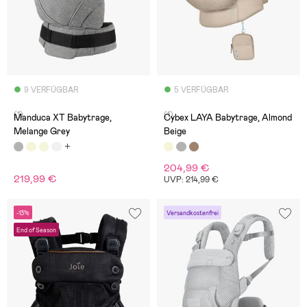
9 VERFÜGBAR
5 VERFÜGBAR
(1)
(1)
Manduca XT Babytrage,
Cybex LAYA Babytrage, Almond
Melange Grey
Beige
204,99 €
219,99 €
UVP: 214,99 €
-13%
Versandkostenfrei
End of Season