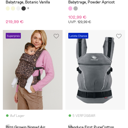
Babytrage, Botanic Vanilla
Babytrage, Powder Apricot
102,99 €
219,99 €
UVP: 129,99 €
Superpreis
Letzte Chance
Auf Lager
5 VERFÜGBAR
(3)
(1)
Bizzi Growin Nomad Air
Manduca First PureCotton