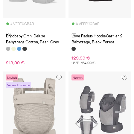
4 VERFÜGBAR
4 VERFÜGBAR
(0)
(0)
Ergobaby Omni Deluxe
Love Radius HoodieCarrier 2
Babytrage Cotton, Pearl Grey
Babytrage, Black Forest
129,99 €
219,99 €
UVP: 154,99 €
Neuheit
Neuheit
Versandkostenfrei