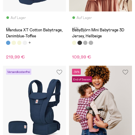
Auf Lager
Auf Lager
(1)
(33)
Manduca XT Cotton Babytrage,
BabyBjörn Mini Babytrage 3D
Denimblue-Toffee
Jersey, Hellbeige
219,99 €
109,99 €
Versandkostenfrei
-34%
End of Season