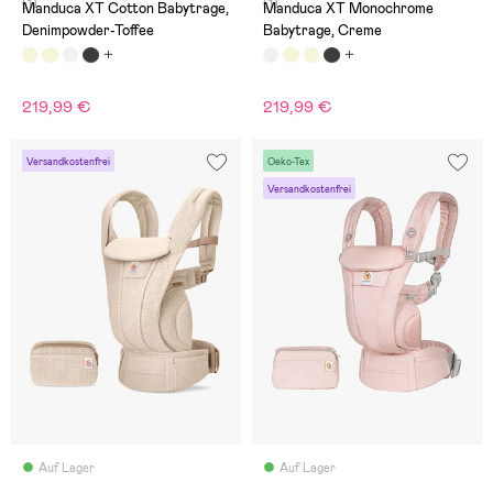
(1)
(1)
Manduca XT Cotton Babytrage,
Manduca XT Monochrome
Denimpowder-Toffee
Babytrage, Creme
219,99 €
219,99 €
Versandkostenfrei
Oeko-Tex
Versandkostenfrei
Auf Lager
Auf Lager