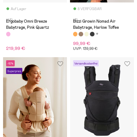
Auf Lager
8 VERFÜGBAR
(48)
(3)
Ergobaby Omni Breeze
Bizzi Growin Nomad Air
Babytrage, Pink Quartz
Babytrage, Harlow Toffee
99,99 €
219,99 €
UVP: 139,99 €
-10%
Versandkostenfrei
Superpreis