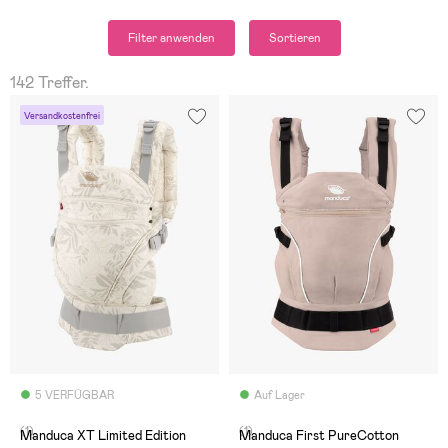
Filter anwenden
Sortieren
142 Treffer.
Versandkostenfrei
5 VERFÜGBAR
Auf Lager
(1)
(1)
Manduca XT Limited Edition
Manduca First PureCotton