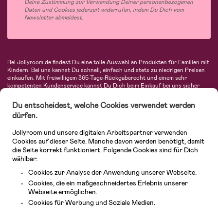
Deine Zustimmung zur Verwendung Deiner personenbezogenen
Daten und Cookies jederzeit widerrufen, indem Du Dich vom
Newsletter abmeldest.
Bei Jollyroom.de findest Du eine tolle Auswahl an Produkten für Familien mit
Kindern. Bei uns kannst Du schnell, einfach und stets zu niedrigen Preisen
einkaufen. Mit freiwilligem 365-Tage-Rückgaberecht und einem sehr
kompetenten Kundenservice kannst Du Dich beim Einkauf bei uns sicher
fühlen. In unserem Sortiment findest Du unter anderem Kinderwagen,
Autositze, Kinder- und Babymode, Produkte für Mütter und eine Menge
Du entscheidest, welche Cookies verwendet werden
fantastischer Einrichtungsgegenstände, Spielsachen, Babyprodukte und
dürfen.
vieles mehr. Wir haben Produkte von bekannten Herstellern wie Britax, Maxi-
Cosi, Hauck, Baby Jogger, Ergobaby, Didriksons, KidKraft, Ergobaby, Philips
Jollyroom und unsere digitalen Arbeitspartner verwenden
Avent, Jack Wolfskin, Cybex, LEGO und vielen mehr. Schau Dich um in
unserer vielfältigen Online-Boutique für Kinder & Babys. Willkommen!
Cookies auf dieser Seite. Manche davon werden benötigt, damit
die Seite korrekt funktioniert. Folgende Cookies sind für Dich
wählbar:
Cookies zur Analyse der Anwendung unserer Webseite.
Cookies, die ein maßgeschneidertes Erlebnis unserer
Webseite ermöglichen.
Kundendienst
Cookies für Werbung und Soziale Medien.