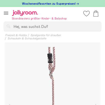
Hoppa
Wochenendfavoriten zu Superpreisen! →
till
innehållet
Skandinaviens größter Kinder- & Babyshop
Suchen
Freizeit & Hobby
Spielgeräte für draußen
Schaukeln & Schaukelgestelle