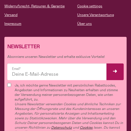
Widerrufsrecht, Retouren & Garantie
Cookie settings
Versand
Unsere Verantwortung
Impressum
Über uns
NEWSLETTER
Abonniere unseren Newsletter und erhalte exklusive Vorteile!
Email*
Ja, ich möchte gerne Newsletter mit persönlichen Rabattcodes,
Angeboten und Informationen zu Neuheiten erhalten und stimme
der Verwendung meiner personenbezogenen Daten, wie unten
aufgeführt, zu.
Unsere Newsletter verwenden Cookies und ähnliche Techniken zur
Messung der Öffnungsrate und des Kundeninteresses an unseren
Angeboten, für personalisierte Anzeigen und Inhaltsmarketing
sowie zu Statistikzwecken. Mehr über die Verwendung und den
Schutz Deiner personenbezogenen Daten und Cookies kannst Du in
unseren Richtlinien zu
Datenschutz
und
Cookies
lesen. Du kannst