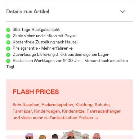
Wir bei Jollyroom wissen, wie schwer es sein kann, den richtigen
Details zum Artikel
Kinderwagen zu finden! Beim Kinderwagenkauf gibt es einiges zu
beachten und bei all den verschiedenen Modellen, Marken und
Funktionen kann es schwerfallen, den Überblick zu behalten. Deshalb
365-Tage-Rückgaberecht
verweisen wir gerne auf unseren Kinderwagenguide, der Dir dabei
Zahle sicher und einfach mit Paypal
helfen soll, genau den Wagen zu finden, der zu Euch und Euren
Kostenfreie Zustellung nach Hause!
Anforderungen passt:
Preisgarantie - Mehr erfahren ->
Jollyrooms Kinderwagenguide
Zuverlässige Lieferung direkt aus dem eigenen Lager
Bestelle an Werktagen vor 12:00 Uhr – Versand noch am selben
Tag!
FLASH PRICES
Schultaschen, Federmäppchen, Kleidung, Schuhe,
Fahrräder, Kinderwagen, Kindersitze, Fahrradanhänger
und vieles mehr zu fantastischen Preisen →