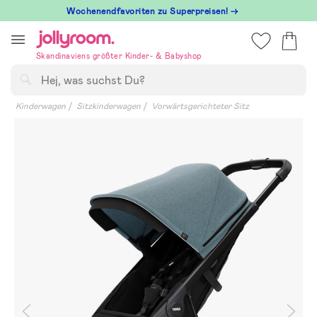
Hoppa
Wochenendfavoriten zu Superpreisen! →
till
innehållet
Skandinaviens größter Kinder- & Babyshop
Suchen
Kinderwagen
Sitzkinderwagen
Vorwärtsgerichteter Sitz