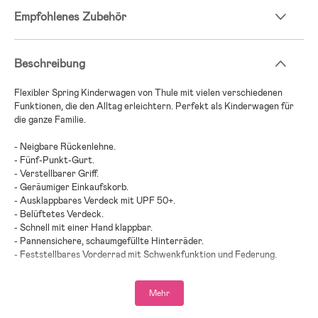
Empfohlenes Zubehör
Beschreibung
Flexibler Spring Kinderwagen von Thule mit vielen verschiedenen
Funktionen, die den Alltag erleichtern. Perfekt als Kinderwagen für
die ganze Familie.
- Neigbare Rückenlehne.
- Fünf-Punkt-Gurt.
- Verstellbarer Griff.
- Geräumiger Einkaufskorb.
- Ausklappbares Verdeck mit UPF 50+.
- Belüftetes Verdeck.
- Schnell mit einer Hand klappbar.
- Pannensichere, schaumgefüllte Hinterräder.
- Feststellbares Vorderrad mit Schwenkfunktion und Federung.
- Einzigartiges Design.
- Maximalbelastung: 22 kg.
Mehr
- Altersempfehlung: ab 6 Monaten.