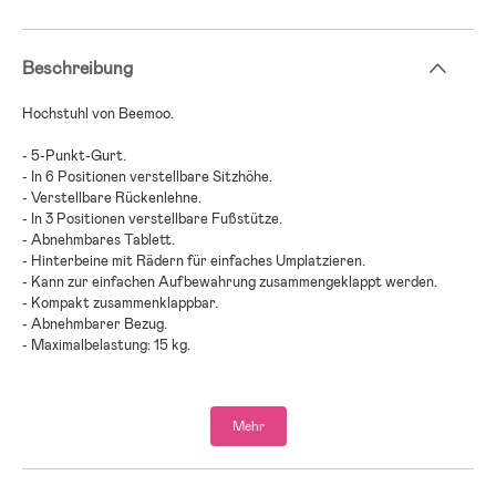
Beschreibung
Hochstuhl von Beemoo.
- 5-Punkt-Gurt.
- In 6 Positionen verstellbare Sitzhöhe.
- Verstellbare Rückenlehne.
- In 3 Positionen verstellbare Fußstütze.
- Abnehmbares Tablett.
- Hinterbeine mit Rädern für einfaches Umplatzieren.
- Kann zur einfachen Aufbewahrung zusammengeklappt werden.
- Kompakt zusammenklappbar.
- Abnehmbarer Bezug.
- Maximalbelastung: 15 kg.
- Altersempfehlung: ab 6 Monaten bis 3 Jahre.
- Verwende immer den eingebauten Gurt, um das Sturzrisiko zu
Mehr
verringern.
- Fallrisiko: Achte darauf, dass Dein Kind nicht auf das Produkt
klettert.
- Sei Dir bewusst, dass der Stuhl umkippen kann, wenn Dein Kind sich