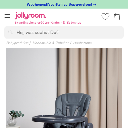
Hoppa
Wochenendfavoriten zu Superpreisen! →
till
innehållet
Skandinaviens größter Kinder- & Babyshop
Suchen
Babyprodukte
Hochstühle & Zubehör
Hochstühle