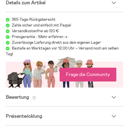
Details zum Artikel
mit den Füßen am Tisch oder einem anderen Objekt abstößt.
- Rahmen: Stahl.
365-Tage-Rückgaberecht
- Bezug: PU-Leder.
Zahle sicher und einfach mit Paypal
Versandkostenfrei ab 120 €
Preisgarantie - Mehr erfahren ->
Zuverlässige Lieferung direkt aus dem eigenen Lager
Bestelle an Werktagen vor 12:00 Uhr – Versand noch am selben
Tag!
Frage die Community
Bewertung
Preisentwicklung