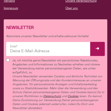
Versand
Unsere Verantwortung
Impressum
Über uns
NEWSLETTER
Abonniere unseren Newsletter und erhalte exklusive Vorteile!
Email*
Ja, ich möchte gerne Newsletter mit persönlichen Rabattcodes,
Angeboten und Informationen zu Neuheiten erhalten und stimme
der Verwendung meiner personenbezogenen Daten, wie unten
aufgeführt, zu.
Unsere Newsletter verwenden Cookies und ähnliche Techniken zur
Messung der Öffnungsrate und des Kundeninteresses an unseren
Angeboten, für personalisierte Anzeigen und Inhaltsmarketing
sowie zu Statistikzwecken. Mehr über die Verwendung und den
Schutz Deiner personenbezogenen Daten und Cookies kannst Du in
unseren Richtlinien zu
Datenschutz
und
Cookies
lesen. Du kannst
Deine Zustimmung zur Verwendung Deiner personenbezogenen
Daten und Cookies jederzeit widerrufen, indem Du Dich vom
Newsletter abmeldest.