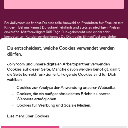
Bei Jollyroom.de findest Du eine tolle Auswahl an Produkten für Familien mit
Kindern. Bei uns kannst Du schnell, einfach und stets zu niedrigen Preisen
einkaufen. Mit freiwilligem 365-Tage-Rückgaberecht und einem sehr
kompetenten Kundenservice kannst Du Dich beim Einkauf bei uns sicher
fühlen. In unserem Sortiment findest Du unter anderem Kinderwagen,
Autositze, Kinder- und Babymode, Produkte für Mütter und eine Menge
Du entscheidest, welche Cookies verwendet werden
fantastischer Einrichtungsgegenstände, Spielsachen, Babyprodukte und
dürfen.
vieles mehr. Wir haben Produkte von bekannten Herstellern wie Britax, Maxi-
Cosi, Hauck, Baby Jogger, Ergobaby, Didriksons, KidKraft, Ergobaby, Philips
Jollyroom und unsere digitalen Arbeitspartner verwenden
Avent, Jack Wolfskin, Cybex, LEGO und vielen mehr. Schau Dich um in
unserer vielfältigen Online-Boutique für Kinder & Babys. Willkommen!
Cookies auf dieser Seite. Manche davon werden benötigt, damit
die Seite korrekt funktioniert. Folgende Cookies sind für Dich
wählbar:
Cookies zur Analyse der Anwendung unserer Webseite.
Cookies, die ein maßgeschneidertes Erlebnis unserer
Webseite ermöglichen.
Kundendienst
Cookies für Werbung und Soziale Medien.
Lies mehr über Cookies
© 2026 Jollyroom GmbH. Alle Rechte vorbehalten.