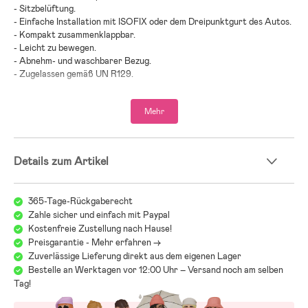
- Sitzbelüftung.
- Einfache Installation mit ISOFIX oder dem Dreipunktgurt des Autos.
- Kompakt zusammenklappbar.
- Leicht zu bewegen.
- Abnehm- und waschbarer Bezug.
- Zugelassen gemäß UN R129.
- Topergebnisse im renommierten ADAC-Test.
- Geeignet für Kinder mit einer Größe von 100–150 cm.
Mehr
- Maximalbelastung: 50 kg.
- Altersempfehlung: ab 3 Jahren.
Details zum Artikel
Wir bei Jollyroom wissen, wie schwer es sein kann, den richtigen
Kindersitz zu finden! Beim Kindersitzkauf gibt es einiges zu beachten
und bei all den verschiedenen Modellen, Marken und Funktionen kann
365-Tage-Rückgaberecht
es schwerfallen, den Überblick zu behalten. Deshalb verweisen wir
Zahle sicher und einfach mit Paypal
gerne auf unseren Kindersitzguide, der Dir dabei helfen soll, genau den
Kostenfreie Zustellung nach Hause!
Sitz zu finden, der zu Euch und Euren Anforderungen passt:
Preisgarantie - Mehr erfahren ->
Jollyrooms Kindersitzguide
Zuverlässige Lieferung direkt aus dem eigenen Lager
Bestelle an Werktagen vor 12:00 Uhr – Versand noch am selben
Tag!