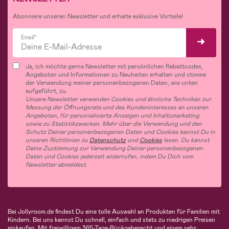
Abonniere unseren Newsletter und erhalte exklusive Vorteile!
Email*
Ja, ich möchte gerne Newsletter mit persönlichen Rabattcodes,
Angeboten und Informationen zu Neuheiten erhalten und stimme
der Verwendung meiner personenbezogenen Daten, wie unten
aufgeführt, zu.
Unsere Newsletter verwenden Cookies und ähnliche Techniken zur
Messung der Öffnungsrate und des Kundeninteresses an unseren
Angeboten, für personalisierte Anzeigen und Inhaltsmarketing
sowie zu Statistikzwecken. Mehr über die Verwendung und den
Schutz Deiner personenbezogenen Daten und Cookies kannst Du in
unseren Richtlinien zu
Datenschutz
und
Cookies
lesen. Du kannst
Deine Zustimmung zur Verwendung Deiner personenbezogenen
Daten und Cookies jederzeit widerrufen, indem Du Dich vom
Newsletter abmeldest.
Bei Jollyroom.de findest Du eine tolle Auswahl an Produkten für Familien mit
Kindern. Bei uns kannst Du schnell, einfach und stets zu niedrigen Preisen
einkaufen. Mit freiwilligem 365-Tage-Rückgaberecht und einem sehr