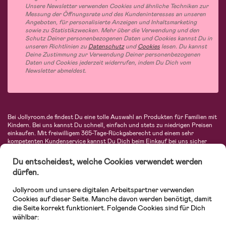
Unsere Newsletter verwenden Cookies und ähnliche Techniken zur
Messung der Öffnungsrate und des Kundeninteresses an unseren
Angeboten, für personalisierte Anzeigen und Inhaltsmarketing
sowie zu Statistikzwecken. Mehr über die Verwendung und den
Schutz Deiner personenbezogenen Daten und Cookies kannst Du in
unseren Richtlinien zu
Datenschutz
und
Cookies
lesen. Du kannst
Deine Zustimmung zur Verwendung Deiner personenbezogenen
Daten und Cookies jederzeit widerrufen, indem Du Dich vom
Newsletter abmeldest.
Bei Jollyroom.de findest Du eine tolle Auswahl an Produkten für Familien mit
Kindern. Bei uns kannst Du schnell, einfach und stets zu niedrigen Preisen
einkaufen. Mit freiwilligem 365-Tage-Rückgaberecht und einem sehr
kompetenten Kundenservice kannst Du Dich beim Einkauf bei uns sicher
fühlen. In unserem Sortiment findest Du unter anderem Kinderwagen,
Autositze, Kinder- und Babymode, Produkte für Mütter und eine Menge
Du entscheidest, welche Cookies verwendet werden
fantastischer Einrichtungsgegenstände, Spielsachen, Babyprodukte und
dürfen.
vieles mehr. Wir haben Produkte von bekannten Herstellern wie Britax, Maxi-
Cosi, Hauck, Baby Jogger, Ergobaby, Didriksons, KidKraft, Ergobaby, Philips
Jollyroom und unsere digitalen Arbeitspartner verwenden
Avent, Jack Wolfskin, Cybex, LEGO und vielen mehr. Schau Dich um in
unserer vielfältigen Online-Boutique für Kinder & Babys. Willkommen!
Cookies auf dieser Seite. Manche davon werden benötigt, damit
die Seite korrekt funktioniert. Folgende Cookies sind für Dich
wählbar: