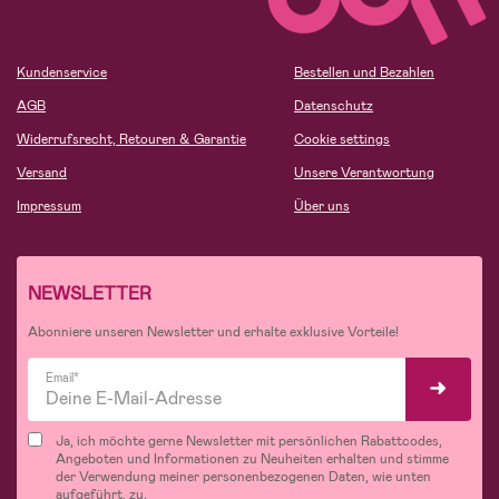
Kundenservice
Bestellen und Bezahlen
AGB
Datenschutz
Widerrufsrecht, Retouren & Garantie
Cookie settings
Versand
Unsere Verantwortung
Impressum
Über uns
NEWSLETTER
Abonniere unseren Newsletter und erhalte exklusive Vorteile!
Email*
Ja, ich möchte gerne Newsletter mit persönlichen Rabattcodes,
Angeboten und Informationen zu Neuheiten erhalten und stimme
der Verwendung meiner personenbezogenen Daten, wie unten
aufgeführt, zu.