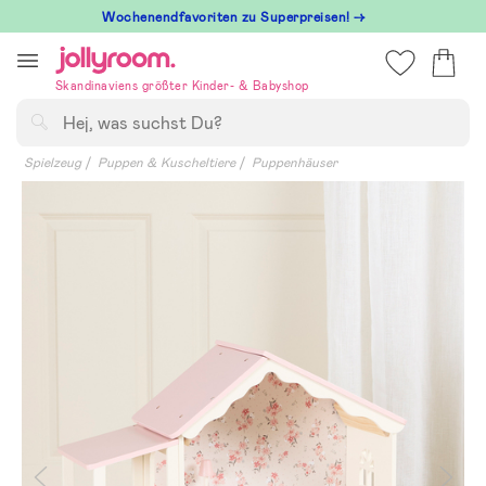
Hoppa
Wochenendfavoriten zu Superpreisen! →
till
innehållet
Skandinaviens größter Kinder- & Babyshop
Suchen
Spielzeug
Puppen & Kuscheltiere
Puppenhäuser