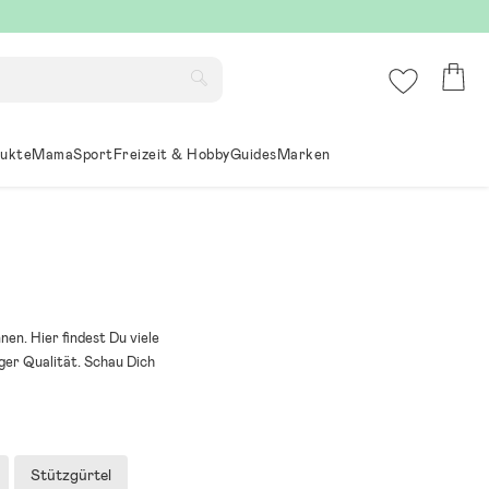
ukte
Mama
Sport
Freizeit & Hobby
Guides
Marken
en. Hier findest Du viele
ger Qualität. Schau Dich
Stützgürtel