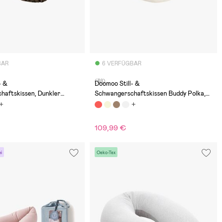
BAR
6 VERFÜGBAR
(38)
Doomoo Still- &
haftskissen, Dunkler
Schwangerschaftskissen Buddy Polka,
Creme
109,99 €
i
Oeko-Tex