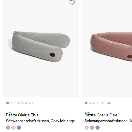
1 VERFÜGBAR
5 VERFÜGBAR
(13)
(13)
Petite Chérie Elsie
Petite Chérie Elsie
Schwangerschaftskissen, Grey Mélange
Schwangerschaftskissen, A
Roses