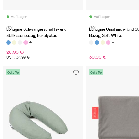
Auf Lager
Auf Lager
(30)
(30)
bbhugme Schwangerschafts- und
bbhugme Umstands- Und Sti
Stillkissenbezug, Eukalyptus
Bezug, Soft White
28,99 €
39,99 €
UVP: 34,99 €
Oeko-Tex
Oeko-Tex