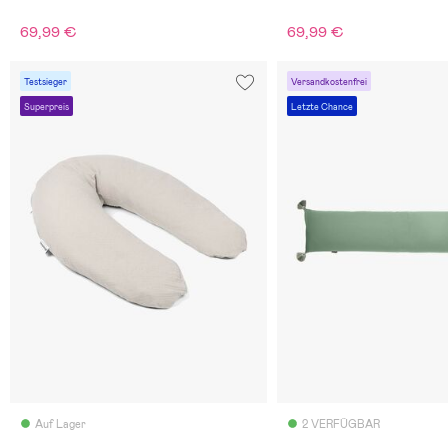
69,99 €
69,99 €
Testsieger
Versandkostenfrei
Superpreis
Letzte Chance
Auf Lager
2 VERFÜGBAR