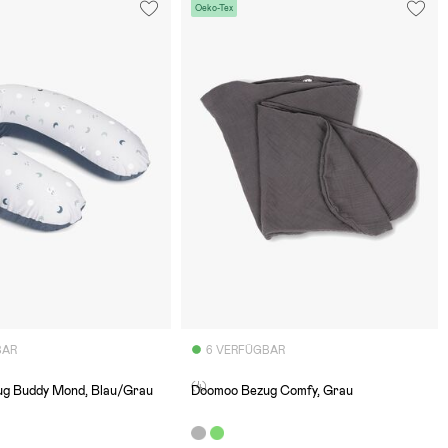
Oeko-Tex
BAR
6 VERFÜGBAR
(4)
g Buddy Mond, Blau/Grau
Doomoo Bezug Comfy, Grau