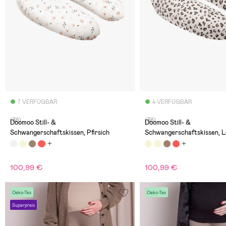
7 VERFÜGBAR
4 VERFÜGBAR
(38)
(38)
Doomoo Still- &
Doomoo Still- &
Schwangerschaftskissen, Pfirsich
Schwangerschaftskissen, 
100,99 €
100,99 €
Oeko-Tex
Oeko-Tex
Superpreis