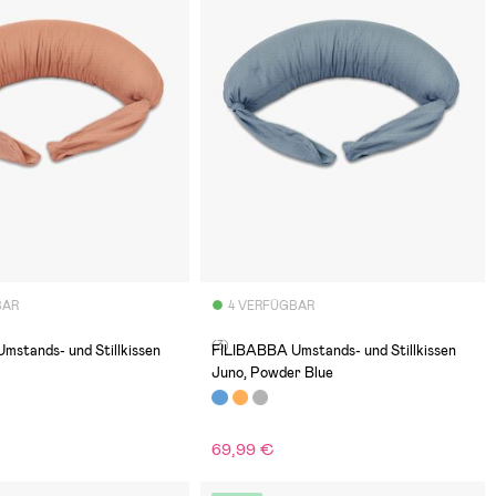
BAR
4 VERFÜGBAR
(3)
mstands- und Stillkissen
FILIBABBA Umstands- und Stillkissen
Juno, Powder Blue
69,99 €