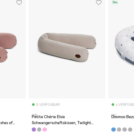
Öko
9 VERFÜGBAR
4 VERFÜG
(13)
(9)
Petite Chérie Elsie
Doomoo Bezu
shes of
Schwangerschaftskissen, Twilight
Mauve