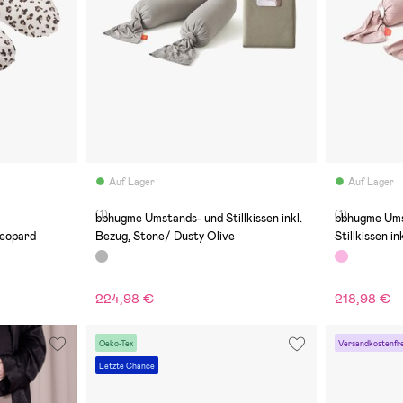
Auf Lager
Auf Lager
(1)
(1)
bbhugme Umstands- und Stillkissen inkl.
bbhugme Ums
Leopard
Bezug, Stone/ Dusty Olive
Stillkissen i
Pink/Eucaly
224,98 €
218,98 €
Oeko-Tex
Versandkostenfre
Letzte Chance