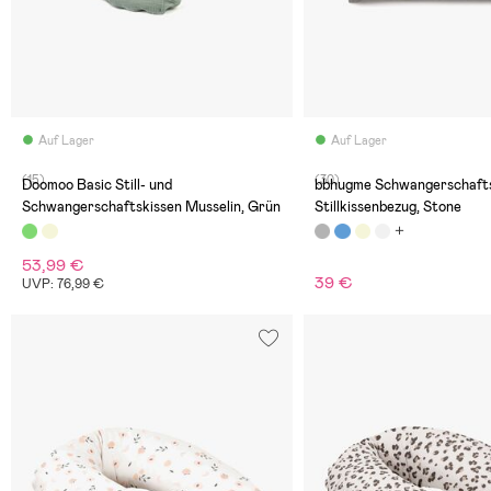
Auf Lager
Auf Lager
(15)
(30)
Doomoo Basic Still- und
bbhugme Schwangerschafts
Schwangerschaftskissen Musselin, Grün
Stillkissenbezug, Stone
53,99 €
39 €
UVP: 76,99 €