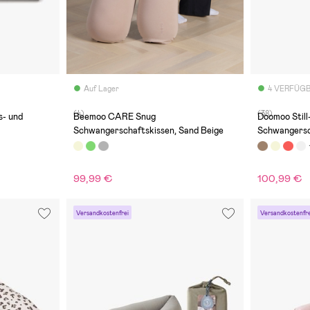
Auf Lager
4 VERFÜG
(4)
(38)
- und
Beemoo CARE Snug
Doomoo Still- &
Schwangerschaftskissen, Sand Beige
Schwangersc
Leopard
99,99 €
100,99 €
Versandkostenfrei
Versandkostenfre