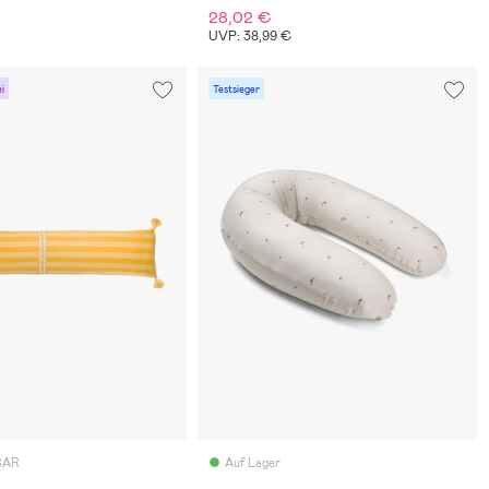
28,02 €
€
UVP: 38,99 €
i
Testsieger
BAR
Auf Lager