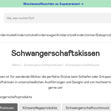
Wochenendfavoriten zu Superpreisen! →
Suchen
ndermode
Kinderschuhe
Kinderwagen
Kindersitze
Kinderzimmer
Babyprod
Schwangerschaftskissen
Mama
Schwangerschaftsprodukte
Schwangerschaftskissen
en ist für werdende Mütter die perfekte Stütze beim Schlafen oder Entspann
tskissen in unterschiedlichen Ausführungen und Designs und von hochwerti
gerne um!
angerschaftsprodukte
tskissen
Körperpflegeprodukte
Schwangerschaftsschmuck