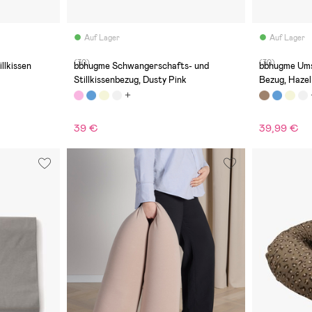
Auf Lager
Auf Lager
(30)
(30)
llkissen
bbhugme Schwangerschafts- und
bbhugme Umst
Stillkissenbezug, Dusty Pink
Bezug, Haze
39 €
39,99 €