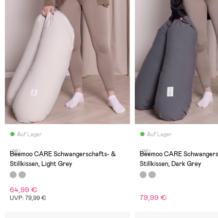
Auf Lager
Auf Lager
(26)
(26)
Beemoo CARE Schwangerschafts- &
Beemoo CARE Schwangers
Stillkissen, Light Grey
Stillkissen, Dark Grey
64,99 €
79,99 €
UVP: 79,99 €