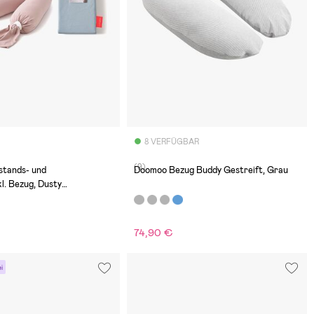
8 VERFÜGBAR
(9)
tands- und
Doomoo Bezug Buddy Gestreift, Grau
nkl. Bezug, Dusty
ptus
74,90 €
i