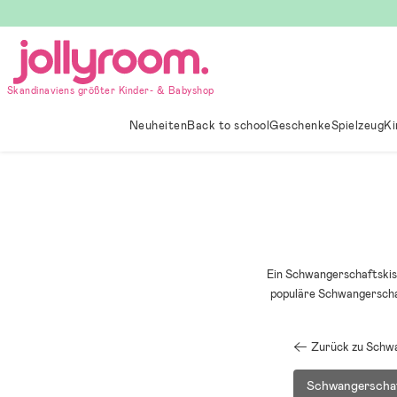
Hoppa
till
innehållet
Skandinaviens größter Kinder- & Babyshop
Neuheiten
Back to school
Geschenke
Spielzeug
Ki
Ein Schwangerschaftskiss
populäre Schwangerschaf
Zurück zu Schw
Schwangerschaf