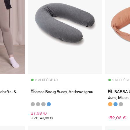
2 VERFÜGBAR
2 VERFÜG
(9)
(3)
chafts- &
Doomoo Bezug Buddy, Anthrazitgrau
FILIBABBA U
Juno, Melon
27,99 €
132,08 €
UVP: 43,99 €