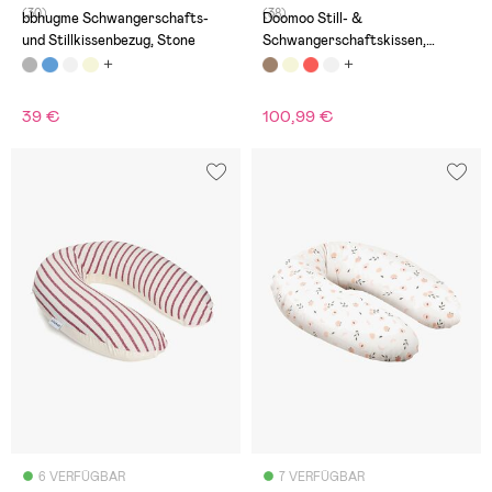
(30)
(38)
bbhugme Schwangerschafts-
Doomoo Still- &
und Stillkissenbezug, Stone
Schwangerschaftskissen,
Dunkler Leopard
39 €
100,99 €
6 VERFÜGBAR
7 VERFÜGBAR