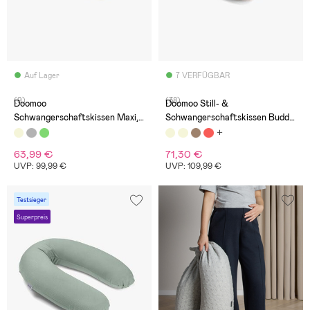
Auf Lager
7 VERFÜGBAR
(9)
(38)
Doomoo
Doomoo Still- &
Schwangerschaftskissen Maxi,
Schwangerschaftskissen Buddy,
Flower Sand
Manchester Sand
63,99 €
71,30 €
UVP: 99,99 €
UVP: 109,99 €
Testsieger
Superpreis