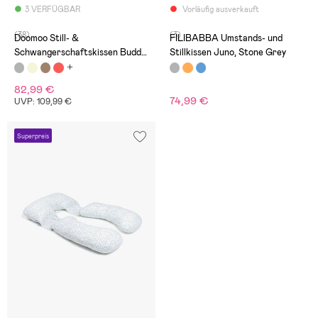
3 VERFÜGBAR
Vorläufig ausverkauft
(38)
(3)
Doomoo Still- &
FILIBABBA Umstands- und
Schwangerschaftskissen Buddy
Stillkissen Juno, Stone Grey
Gestreift, Hellgrau
82,99 €
74,99 €
UVP: 109,99 €
Superpreis