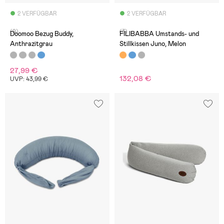
2 VERFÜGBAR
2 VERFÜGBAR
(9)
(3)
Doomoo Bezug Buddy,
FILIBABBA Umstands- und
Anthrazitgrau
Stillkissen Juno, Melon
27,99 €
132,08 €
UVP: 43,99 €