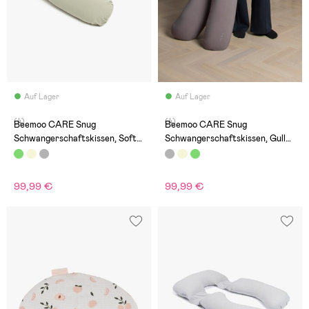
Auf Lager
Auf Lager
(4)
(4)
Beemoo CARE Snug
Beemoo CARE Snug
Schwangerschaftskissen, Soft
Schwangerschaftskissen, Gull
Green
Grey
99,99 €
99,99 €