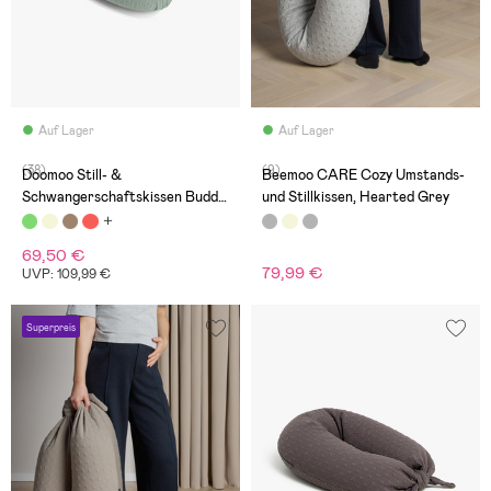
Auf Lager
Auf Lager
(38)
(9)
Doomoo Still- &
Beemoo CARE Cozy Umstands-
Schwangerschaftskissen Buddy,
und Stillkissen, Hearted Grey
Manchester Khaki
69,50 €
79,99 €
UVP: 109,99 €
Superpreis