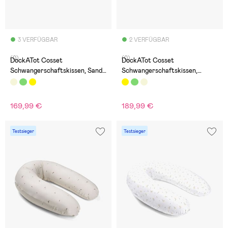
3 VERFÜGBAR
2 VERFÜGBAR
(0)
(0)
DockATot Cosset
DockATot Cosset
Schwangerschaftskissen, Sand
Schwangerschaftskissen,
Chambray
Boucle
169,99 €
189,99 €
Testsieger
Testsieger