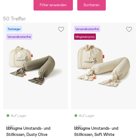
Filter anwenden
Sortieren
50 Treffer.
Testsieger
Versandkostenfrei
Versandkostenfrei
Mitgliederpreis
Auf Lager
Auf Lager
(413)
(413)
bbhugme Umstands- und
bbhugme Umstands- und
Stillkissen, Dusty Olive
Stillkissen, Soft White