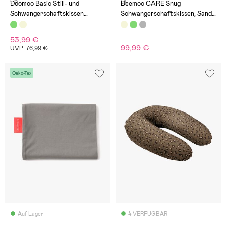
(15)
(4)
Doomoo Basic Still- und
Beemoo CARE Snug
Schwangerschaftskissen
Schwangerschaftskissen, Sand
Musselin, Grün
Beige
53,99 €
99,99 €
UVP: 76,99 €
Oeko-Tex
Auf Lager
4 VERFÜGBAR