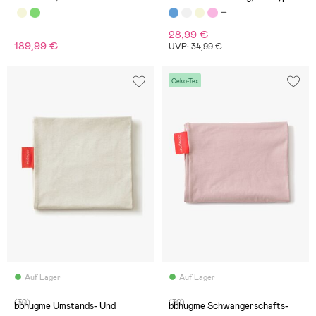
28,99 €
189,99 €
UVP: 34,99 €
Oeko-Tex
Auf Lager
Auf Lager
(30)
(30)
bbhugme Umstands- Und
bbhugme Schwangerschafts-