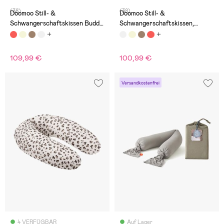
(38)
(38)
Doomoo Still- &
Doomoo Still- &
Schwangerschaftskissen Buddy
Schwangerschaftskissen,
Polka, Creme
Pfirsich
109,99 €
100,99 €
Versandkostenfrei
4 VERFÜGBAR
Auf Lager