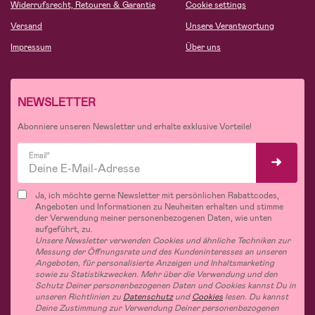
Widerrufsrecht, Retouren & Garantie
Cookie settings
Versand
Unsere Verantwortung
Impressum
Über uns
NEWSLETTER
Abonniere unseren Newsletter und erhalte exklusive Vorteile!
Email*
Ja, ich möchte gerne Newsletter mit persönlichen Rabattcodes,
Angeboten und Informationen zu Neuheiten erhalten und stimme
der Verwendung meiner personenbezogenen Daten, wie unten
aufgeführt, zu.
Unsere Newsletter verwenden Cookies und ähnliche Techniken zur
Messung der Öffnungsrate und des Kundeninteresses an unseren
Angeboten, für personalisierte Anzeigen und Inhaltsmarketing
sowie zu Statistikzwecken. Mehr über die Verwendung und den
Schutz Deiner personenbezogenen Daten und Cookies kannst Du in
unseren Richtlinien zu
Datenschutz
und
Cookies
lesen. Du kannst
Deine Zustimmung zur Verwendung Deiner personenbezogenen