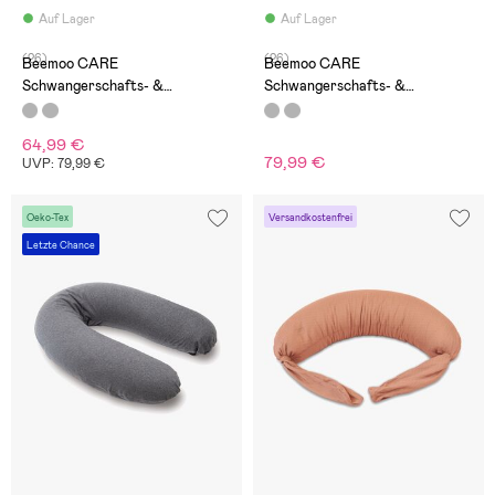
Auf Lager
Auf Lager
(26)
(26)
Beemoo CARE
Beemoo CARE
Schwangerschafts- &
Schwangerschafts- &
Stillkissen, Light Grey
Stillkissen, Dark Grey
64,99 €
79,99 €
UVP: 79,99 €
Oeko-Tex
Versandkostenfrei
Letzte Chance