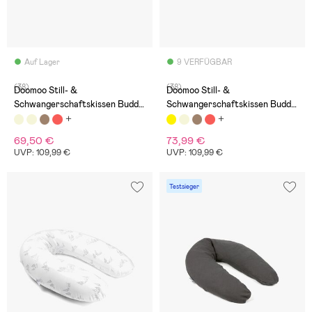
Auf Lager
9 VERFÜGBAR
(38)
(38)
Doomoo Still- &
Doomoo Still- &
Schwangerschaftskissen Buddy,
Schwangerschaftskissen Buddy,
Pilze
Blumen Gelb
69,50 €
73,99 €
UVP: 109,99 €
UVP: 109,99 €
Testsieger