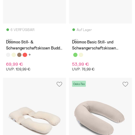
6 VERFÜGBAR
Auf Lager
(38)
(15)
Doomoo Still- &
Doomoo Basic Still- und
Schwangerschaftskissen Buddy,
Schwangerschaftskissen
Wald
Musselin, Grau
69,99 €
53,99 €
UVP: 109,99 €
UVP: 76,99 €
Oeko-Tex