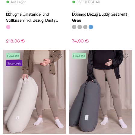
Auf Lager
8 VERFÜGBAR
(0)
(9)
bbhugme Umstands- und
Doomoo Bezug Buddy Gestreift,
Stillkissen inkl. Bezug, Dusty
Grau
Pink/Eucalyptus
218,98 €
74,90 €
Oeko-Tex
Oeko-Tex
Superpreis