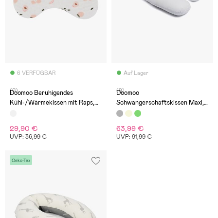
6 VERFÜGBAR
Auf Lager
(0)
(9)
Doomoo Beruhigendes
Doomoo
Kühl-/Wärmekissen mit Raps,
Schwangerschaftskissen Maxi,
Pfirsich
Dots Gray
29,90 €
63,99 €
UVP: 36,99 €
UVP: 91,99 €
Oeko-Tex