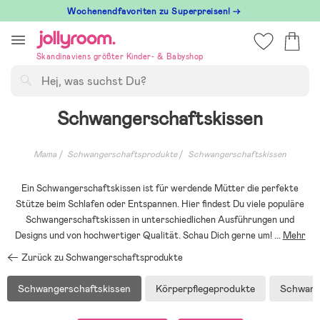
Hoppa
Wochenendfavoriten zu Superpreisen! →
till
innehållet
Skandinaviens größter Kinder- & Babyshop
Suchen
Schwangerschaftskissen
Mama
Schwangerschaftsprodukte
Schwangerschaftskissen
Ein Schwangerschaftskissen ist für werdende Mütter die perfekte
Stütze beim Schlafen oder Entspannen. Hier findest Du viele populäre
Schwangerschaftskissen in unterschiedlichen Ausführungen und
Designs und von hochwertiger Qualität. Schau Dich gerne um!
...
Mehr
Zurück zu Schwangerschaftsprodukte
Schwangerschaftskissen
Körperpflegeprodukte
Schwang