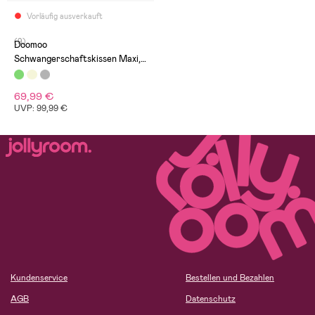
Vorläufig ausverkauft
(9)
Doomoo
Schwangerschaftskissen Maxi,
Laubgrün
69,99 €
UVP: 99,99 €
Kundenservice
Bestellen und Bezahlen
AGB
Datenschutz