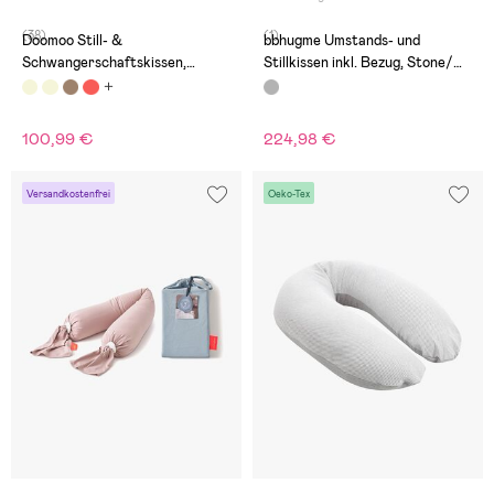
(38)
(1)
Doomoo Still- &
bbhugme Umstands- und
Schwangerschaftskissen,
Stillkissen inkl. Bezug, Stone/
Leopard
Dusty Olive
100,99 €
224,98 €
Versandkostenfrei
Oeko-Tex