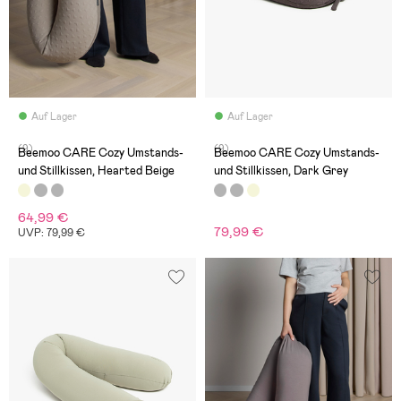
Auf Lager
Auf Lager
(9)
(9)
Beemoo CARE Cozy Umstands-
Beemoo CARE Cozy Umstands-
und Stillkissen, Hearted Beige
und Stillkissen, Dark Grey
64,99 €
79,99 €
UVP: 79,99 €