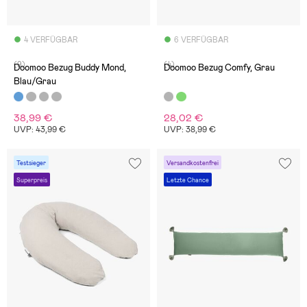
4 VERFÜGBAR
6 VERFÜGBAR
(9)
(4)
Doomoo Bezug Buddy Mond,
Doomoo Bezug Comfy, Grau
Blau/Grau
38,99 €
28,02 €
UVP: 43,99 €
UVP: 38,99 €
Testsieger
Versandkostenfrei
Superpreis
Letzte Chance