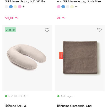
Stillkissen Bezug, Soft White
und Stillkissenbezug, Dusty Pink
39,99 €
39 €
Oeko-Tex
5 VERFÜGBAR
Auf Lager
(38)
(30)
Doomoo Still- &
bbhugme Umstands- Und