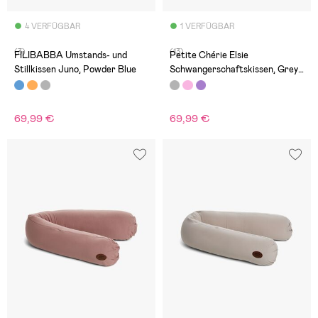
4 VERFÜGBAR
1 VERFÜGBAR
(3)
(13)
FILIBABBA Umstands- und
Petite Chérie Elsie
Stillkissen Juno, Powder Blue
Schwangerschaftskissen, Grey
Mélange
69,99 €
69,99 €