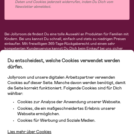
Daten und Cookies jederzeit widerrufen, indem Du Dich vom
Newsletter abmeldest.
Bei Jollyroom.de findest Du eine tolle Auswahl an Produkten für Familien mit
Kindern. Bei uns kannst Du schnell, einfach und stets zu niedrigen Preisen
einkaufen. Mit freiwilligem 365-Tage-Rückgaberecht und einem sehr
kompetenten Kundenservice kannst Du Dich beim Einkauf bei uns sicher
fühlen. In unserem Sortiment findest Du unter anderem Kinderwagen,
Autositze, Kinder- und Babymode, Produkte für Mütter und eine Menge
Du entscheidest, welche Cookies verwendet werden
fantastischer Einrichtungsgegenstände, Spielsachen, Babyprodukte und
dürfen.
vieles mehr. Wir haben Produkte von bekannten Herstellern wie Britax, Maxi-
Cosi, Hauck, Baby Jogger, Ergobaby, Didriksons, KidKraft, Ergobaby, Philips
Jollyroom und unsere digitalen Arbeitspartner verwenden
Avent, Jack Wolfskin, Cybex, LEGO und vielen mehr. Schau Dich um in
unserer vielfältigen Online-Boutique für Kinder & Babys. Willkommen!
Cookies auf dieser Seite. Manche davon werden benötigt, damit
die Seite korrekt funktioniert. Folgende Cookies sind für Dich
wählbar:
Cookies zur Analyse der Anwendung unserer Webseite.
Cookies, die ein maßgeschneidertes Erlebnis unserer
Webseite ermöglichen.
Kundendienst
Cookies für Werbung und Soziale Medien.
Lies mehr über Cookies