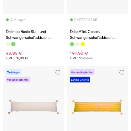
Auf Lager
2 VERFÜGBAR
(15)
(0)
Doomoo Basic Still- und
DockATot Cosset
Schwangerschaftskissen
Schwangerschaftskissen,
Musselin, Beige
Emerald Chambray
49,99 €
144,99 €
UVP: 76,99 €
UVP: 169,99 €
Testsieger
Versandkostenfrei
Versandkostenfrei
Letzte Chance