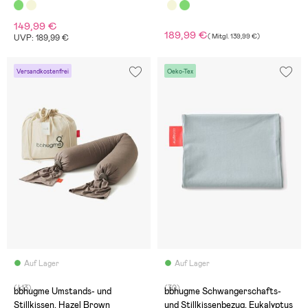
149,99 €
189,99 €
(
Mitgl.
139,99 €
)
UVP: 189,99 €
Versandkostenfrei
Oeko-Tex
Auf Lager
Auf Lager
(413)
(30)
bbhugme Umstands- und
bbhugme Schwangerschafts-
Stillkissen, Hazel Brown
und Stillkissenbezug, Eukalyptus