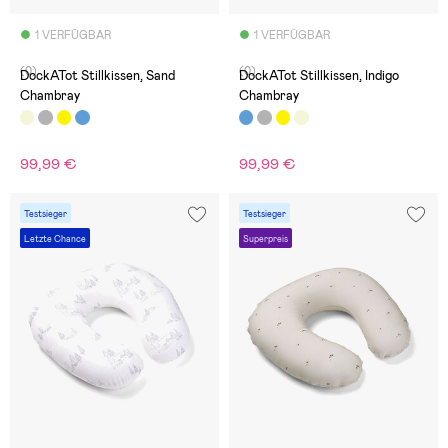
1 VERFÜGBAR
1 VERFÜGBAR
(0)
(0)
DockATot Stillkissen, Sand
DockATot Stillkissen, Indigo
Chambray
Chambray
99,99 €
99,99 €
Testsieger
Testsieger
Letzte Chance
Superpreis