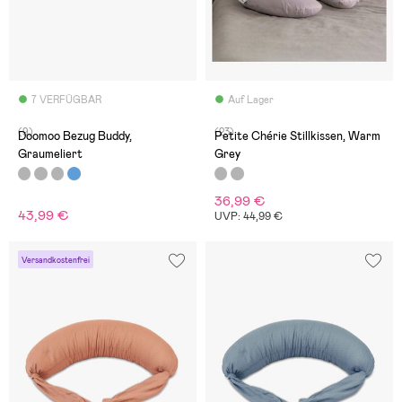
7 VERFÜGBAR
Auf Lager
(9)
(23)
Doomoo Bezug Buddy,
Petite Chérie Stillkissen, Warm
Graumeliert
Grey
36,99 €
43,99 €
UVP: 44,99 €
Versandkostenfrei