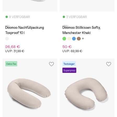
9 VERFÜGBAR
3 VERFÜGBAR
(0)
(39)
Doomoo Nachfüllpackung
Doomoo Stillkissen Softy,
Toxproof 10 l
Manchester Khaki
26,68 €
50 €
UVP: 31,99 €
UVP: 69,99 €
Oeko-Tex
Testsieger
Superpreis