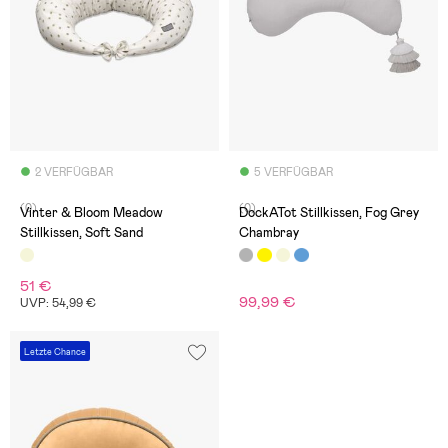
2 VERFÜGBAR
5 VERFÜGBAR
(0)
(0)
Vinter & Bloom Meadow
DockATot Stillkissen, Fog Grey
Stillkissen, Soft Sand
Chambray
51 €
99,99 €
UVP: 54,99 €
Letzte Chance