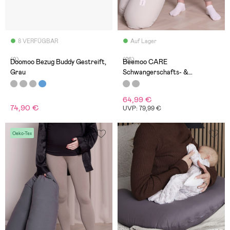
8 VERFÜGBAR
Auf Lager
(9)
(26)
Doomoo Bezug Buddy Gestreift,
Beemoo CARE
Grau
Schwangerschafts- &
Stillkissen, Light Grey
64,99 €
74,90 €
UVP: 79,99 €
Oeko-Tex