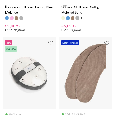
(5)
(39)
bbhugme Stillkissen Bezug, Blue
Doomoo Stillkissen Softy,
Melange
Melerad Sand
22,99 €
46,92 €
UVP: 30,99 €
UVP: 69,99 €
-14%
Letzte Chance
Oeko-Tex
Auf Lager
1 VERFÜGBAR