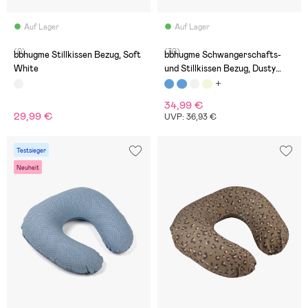
Auf Lager
Auf Lager
(0)
(30)
bbhugme Stillkissen Bezug, Soft
bbhugme Schwangerschafts-
White
und Stillkissen Bezug, Dusty
Olive
34,99 €
29,99 €
UVP: 36,93 €
Testsieger
Neuheit