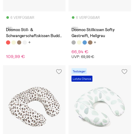
6 VERFÜGBAR
6 VERFÜGBAR
(38)
(39)
Doomoo Still- &
Doomoo Stillkissen Softy
Schwangerschaftskissen Buddy
Gestreift, Hellgrau
Polka, Creme
66,94 €
109,99 €
UVP: 69,99 €
Testsieger
Letzte Chance