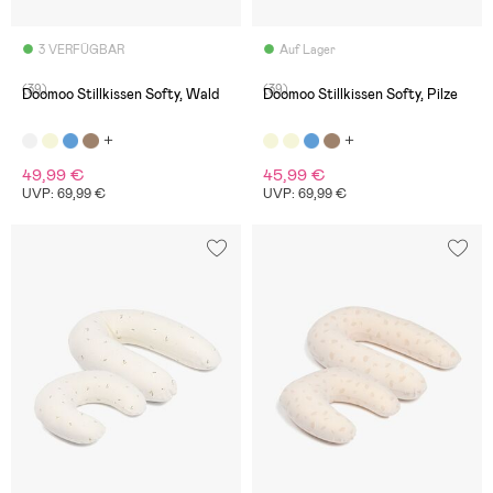
3 VERFÜGBAR
Auf Lager
(39)
(39)
Doomoo Stillkissen Softy, Wald
Doomoo Stillkissen Softy, Pilze
49,99 €
45,99 €
UVP: 69,99 €
UVP: 69,99 €