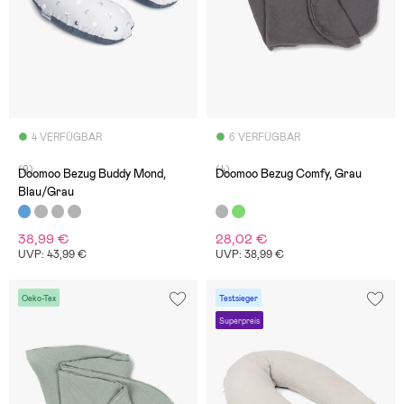
4 VERFÜGBAR
6 VERFÜGBAR
(9)
(4)
Doomoo Bezug Buddy Mond,
Doomoo Bezug Comfy, Grau
Blau/Grau
38,99 €
28,02 €
UVP: 43,99 €
UVP: 38,99 €
Oeko-Tex
Testsieger
Superpreis