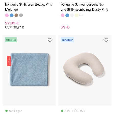
(5)
(30)
bbhugme Stillkissen Bezug, Pink
bbhugme Schwangerschafts-
Melange
und Stillkissenbezug, Dusty Pink
22,99 €
39 €
UVP: 30,77 €
Oeko-Tex
Testsieger
Auf Lager
8 VERFÜGBAR