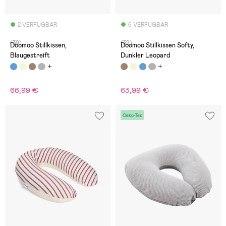
2 VERFÜGBAR
6 VERFÜGBAR
(39)
(39)
Doomoo Stillkissen,
Doomoo Stillkissen Softy,
Blaugestreift
Dunkler Leopard
66,99 €
63,99 €
Oeko-Tex