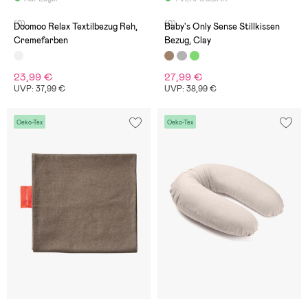
(0)
(0)
Doomoo Relax Textilbezug Reh,
Baby's Only Sense Stillkissen
Cremefarben
Bezug, Clay
23,99 €
27,99 €
UVP: 37,99 €
UVP: 38,99 €
Oeko-Tex
Oeko-Tex