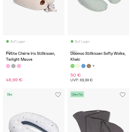
Auf Lager
Auf Lager
(24)
(39)
Petite Chérie Iris Stillkissen,
Doomoo Stillkissen Softy Wolke,
Twilight Mauve
Khaki
50 €
48,99 €
UVP: 69,99 €
Öko
Oeko-Tex