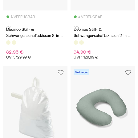
4 VERFÜGBAR
4 VERFÜGBAR
(0)
(0)
Doomoo Still- &
Doomoo Still- &
Schwangerschaftskissen 2-in-1,
Schwangerschaftskissen 2-in-1,
Quilt Creme Blomma
Latte
82,95 €
94,90 €
UVP: 129,99 €
UVP: 129,99 €
Testsieger