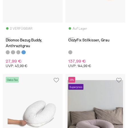
2 VERFÜGBAR
Auf Lager
(9)
(27)
Doomoo Bezug Buddy,
CozyFix Stillkissen, Grau
Anthrazitgrau
27,99 €
137,99 €
UVP: 43,99 €
UVP: 144,99 €
Oeko-Tex
-8%
Superpreis