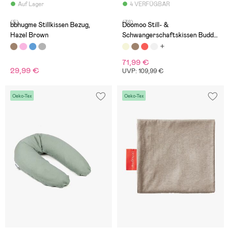
Auf Lager
4 VERFÜGBAR
(5)
(38)
bbhugme Stillkissen Bezug,
Doomoo Still- &
Hazel Brown
Schwangerschaftskissen Buddy,
Melerad Sand
71,99 €
29,99 €
UVP: 109,99 €
Oeko-Tex
Oeko-Tex