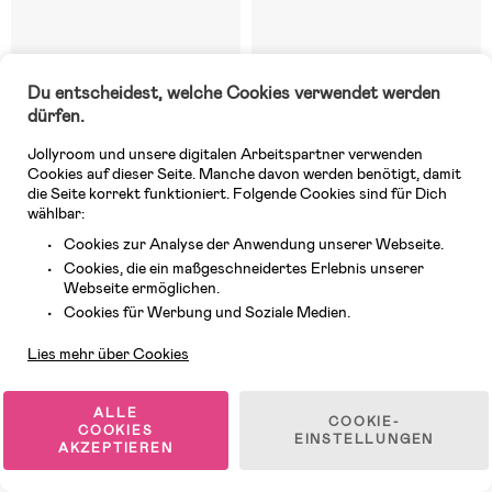
7 VERFÜGBAR
Auf Lager
Du entscheidest, welche Cookies verwendet werden
dürfen.
(38)
(39)
Doomoo Still- &
Doomoo Stillkissen Softy,
Schwangerschaftskissen Buddy,
Manchester Sand
Jollyroom und unsere digitalen Arbeitspartner verwenden
Manchester Sand
Cookies auf dieser Seite. Manche davon werden benötigt, damit
die Seite korrekt funktioniert. Folgende Cookies sind für Dich
71,30 €
55,99 €
wählbar:
UVP: 109,99 €
UVP: 69,99 €
Cookies zur Analyse der Anwendung unserer Webseite.
Cookies, die ein maßgeschneidertes Erlebnis unserer
Superpreis
Webseite ermöglichen.
Kundendienst
Cookies für Werbung und Soziale Medien.
Lies mehr über Cookies
ALLE
COOKIE-
COOKIES
EINSTELLUNGEN
AKZEPTIEREN