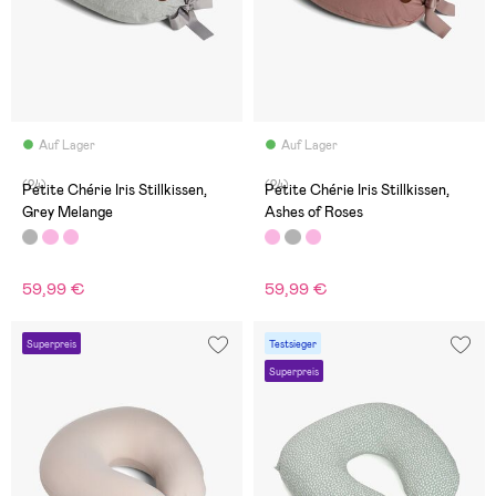
Auf Lager
Auf Lager
(24)
(24)
Petite Chérie Iris Stillkissen,
Petite Chérie Iris Stillkissen,
Grey Melange
Ashes of Roses
59,99 €
59,99 €
Superpreis
Testsieger
Superpreis