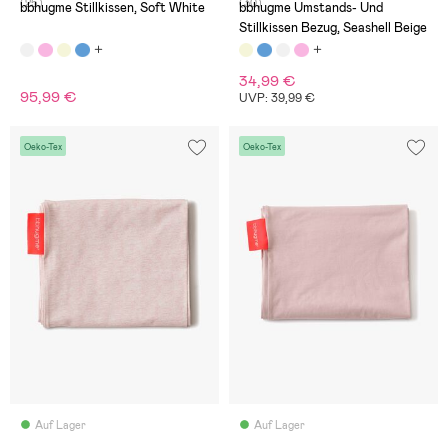
(25)
(30)
bbhugme Stillkissen, Soft White
bbhugme Umstands- Und
Stillkissen Bezug, Seashell Beige
34,99 €
95,99 €
UVP: 39,99 €
Oeko-Tex
Oeko-Tex
Auf Lager
Auf Lager