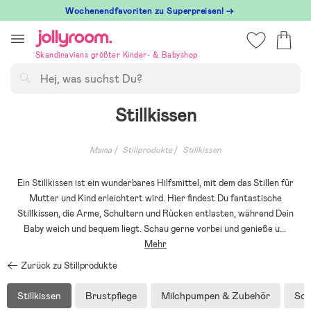
Hoppa
Wochenendfavoriten zu Superpreisen! →
till
innehållet
Skandinaviens größter Kinder- & Babyshop
Suchen
Stillkissen
Mama
Stillprodukte
Stillkissen
Ein Stillkissen ist ein wunderbares Hilfsmittel, mit dem das Stillen für
Mutter und Kind erleichtert wird. Hier findest Du fantastische
Stillkissen, die Arme, Schultern und Rücken entlasten, während Dein
Baby weich und bequem liegt. Schau gerne vorbei und genieße u
...
Mehr
Zurück zu Stillprodukte
Stillkissen
Brustpflege
Milchpumpen & Zubehör
Son