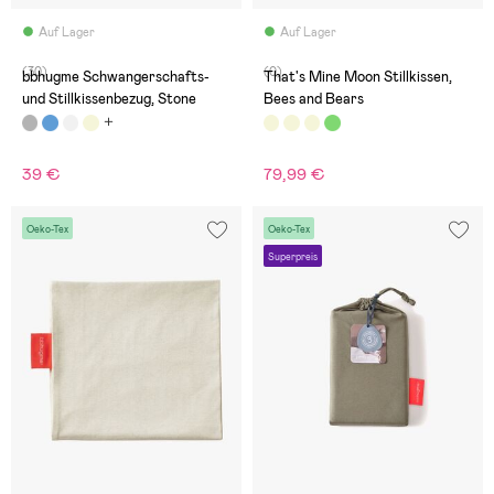
Auf Lager
Auf Lager
(30)
(0)
bbhugme Schwangerschafts-
That's Mine Moon Stillkissen,
und Stillkissenbezug, Stone
Bees and Bears
39 €
79,99 €
Oeko-Tex
Oeko-Tex
Superpreis