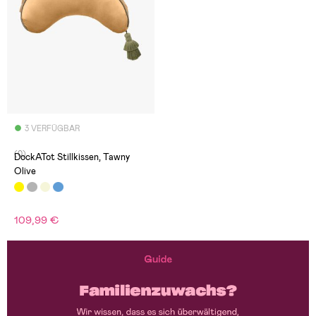
3 VERFÜGBAR
(0)
DockATot Stillkissen, Tawny
Olive
109,99 €