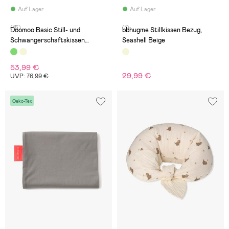
Auf Lager
Auf Lager
(15)
(1)
Doomoo Basic Still- und
bbhugme Stillkissen Bezug,
Schwangerschaftskissen
Seashell Beige
Musselin, Grün
53,99 €
29,99 €
UVP: 76,99 €
Oeko-Tex