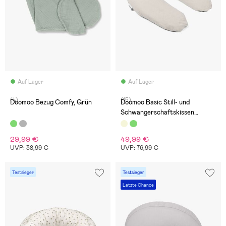
Auf Lager
Auf Lager
(4)
(15)
Doomoo Bezug Comfy, Grün
Doomoo Basic Still- und
Schwangerschaftskissen
Musselin, Beige
29,99 €
49,99 €
UVP: 38,99 €
UVP: 76,99 €
Testsieger
Testsieger
Letzte Chance