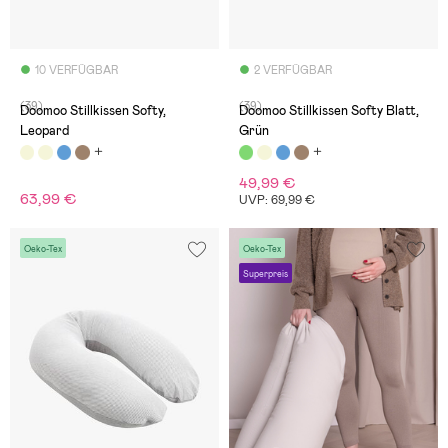
10 VERFÜGBAR
2 VERFÜGBAR
(39)
(39)
Doomoo Stillkissen Softy,
Doomoo Stillkissen Softy Blatt,
Leopard
Grün
49,99 €
63,99 €
UVP: 69,99 €
Oeko-Tex
Oeko-Tex
Superpreis