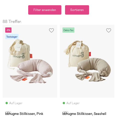
Filter anwenden
Sortieren
88 Treffer.
-8%
Oeko-Tex
Testsieger
Auf Lager
Auf Lager
(25)
(25)
bbhugme Stillkissen, Pink
bbhugme Stillkissen, Seashell