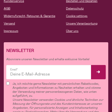
Kundenservice
Bestellen und Bezahlen
AGB
Datenschutz
Widerrufsrecht, Retouren & Garantie
Cookie settings
Versand
Unsere Verantwortung
Impressum
Über uns
NEWSLETTER
Abonniere unseren Newsletter und erhalte exklusive Vorteile!
Email*
Ja, ich möchte gerne Newsletter mit persönlichen Rabattcodes,
Angeboten und Informationen zu Neuheiten erhalten und stimme
der Verwendung meiner personenbezogenen Daten, wie unten
aufgeführt, zu.
Unsere Newsletter verwenden Cookies und ähnliche Techniken zur
Messung der Öffnungsrate und des Kundeninteresses an unseren
Angeboten, für personalisierte Anzeigen und Inhaltsmarketing
sowie zu Statistikzwecken. Mehr über die Verwendung und den