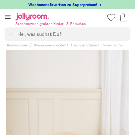
Hoppa
Wochenendfavoriten zu Superpreisen! →
till
innehållet
Skandinaviens größter Kinder- & Babyshop
Suchen
Kinderzimmer
Kinderzimmermöbel
Tische & Stühle
Kindertische