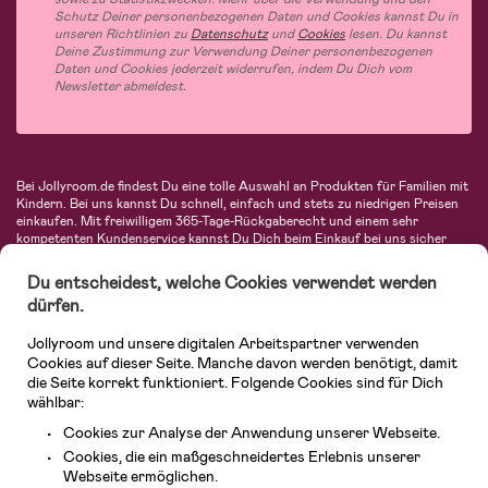
Schutz Deiner personenbezogenen Daten und Cookies kannst Du in
unseren Richtlinien zu
Datenschutz
und
Cookies
lesen. Du kannst
Deine Zustimmung zur Verwendung Deiner personenbezogenen
Daten und Cookies jederzeit widerrufen, indem Du Dich vom
Newsletter abmeldest.
Bei Jollyroom.de findest Du eine tolle Auswahl an Produkten für Familien mit
Kindern. Bei uns kannst Du schnell, einfach und stets zu niedrigen Preisen
einkaufen. Mit freiwilligem 365-Tage-Rückgaberecht und einem sehr
kompetenten Kundenservice kannst Du Dich beim Einkauf bei uns sicher
fühlen. In unserem Sortiment findest Du unter anderem Kinderwagen,
Autositze, Kinder- und Babymode, Produkte für Mütter und eine Menge
Du entscheidest, welche Cookies verwendet werden
fantastischer Einrichtungsgegenstände, Spielsachen, Babyprodukte und
dürfen.
vieles mehr. Wir haben Produkte von bekannten Herstellern wie Britax, Maxi-
Cosi, Hauck, Baby Jogger, Ergobaby, Didriksons, KidKraft, Ergobaby, Philips
Jollyroom und unsere digitalen Arbeitspartner verwenden
Avent, Jack Wolfskin, Cybex, LEGO und vielen mehr. Schau Dich um in
unserer vielfältigen Online-Boutique für Kinder & Babys. Willkommen!
Cookies auf dieser Seite. Manche davon werden benötigt, damit
die Seite korrekt funktioniert. Folgende Cookies sind für Dich
wählbar:
Cookies zur Analyse der Anwendung unserer Webseite.
Cookies, die ein maßgeschneidertes Erlebnis unserer
Webseite ermöglichen.