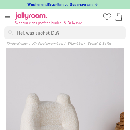
Hoppa
Wochenendfavoriten zu Superpreisen! →
till
innehållet
Skandinaviens größter Kinder- & Babyshop
Suchen
Kinderzimmer
Kinderzimmermöbel
Sitzmöbel
Sessel & Sofas