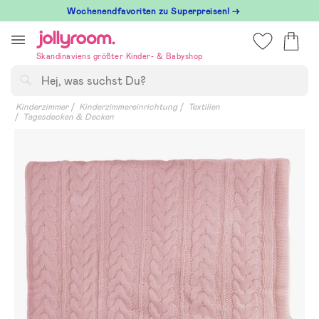
Hoppa
Wochenendfavoriten zu Superpreisen! →
till
innehållet
Skandinaviens größter Kinder- & Babyshop
Suchen
Kinderzimmer
Kinderzimmereinrichtung
Textilien
Tagesdecken & Decken