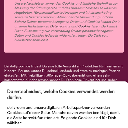
Unsere Newsletter verwenden Cookies und ähnliche Techniken zur
Messung der Öffnungsrate und des Kundeninteresses an unseren
Angeboten, für personalisierte Anzeigen und Inhaltsmarketing
sowie zu Statistikzwecken. Mehr über die Verwendung und den
Schutz Deiner personenbezogenen Daten und Cookies kannst Du in
unseren Richtlinien zu
Datenschutz
und
Cookies
lesen. Du kannst
Deine Zustimmung zur Verwendung Deiner personenbezogenen
Daten und Cookies jederzeit widerrufen, indem Du Dich vom
Newsletter abmeldest.
Bei Jollyroom.de findest Du eine tolle Auswahl an Produkten für Familien mit
Kindern. Bei uns kannst Du schnell, einfach und stets zu niedrigen Preisen
einkaufen. Mit freiwilligem 365-Tage-Rückgaberecht und einem sehr
kompetenten Kundenservice kannst Du Dich beim Einkauf bei uns sicher
fühlen. In unserem Sortiment findest Du unter anderem Kinderwagen,
Autositze, Kinder- und Babymode, Produkte für Mütter und eine Menge
Du entscheidest, welche Cookies verwendet werden
fantastischer Einrichtungsgegenstände, Spielsachen, Babyprodukte und
dürfen.
vieles mehr. Wir haben Produkte von bekannten Herstellern wie Britax, Maxi-
Cosi, Hauck, Baby Jogger, Ergobaby, Didriksons, KidKraft, Ergobaby, Philips
Jollyroom und unsere digitalen Arbeitspartner verwenden
Avent, Jack Wolfskin, Cybex, LEGO und vielen mehr. Schau Dich um in
unserer vielfältigen Online-Boutique für Kinder & Babys. Willkommen!
Cookies auf dieser Seite. Manche davon werden benötigt, damit
die Seite korrekt funktioniert. Folgende Cookies sind für Dich
wählbar: