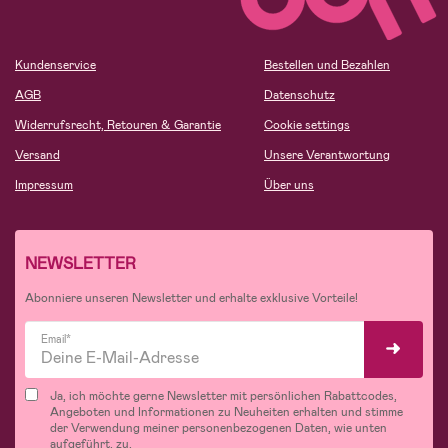
Kundenservice
Bestellen und Bezahlen
AGB
Datenschutz
Widerrufsrecht, Retouren & Garantie
Cookie settings
Versand
Unsere Verantwortung
Impressum
Über uns
NEWSLETTER
Abonniere unseren Newsletter und erhalte exklusive Vorteile!
Email*
Ja, ich möchte gerne Newsletter mit persönlichen Rabattcodes,
Angeboten und Informationen zu Neuheiten erhalten und stimme
der Verwendung meiner personenbezogenen Daten, wie unten
aufgeführt, zu.