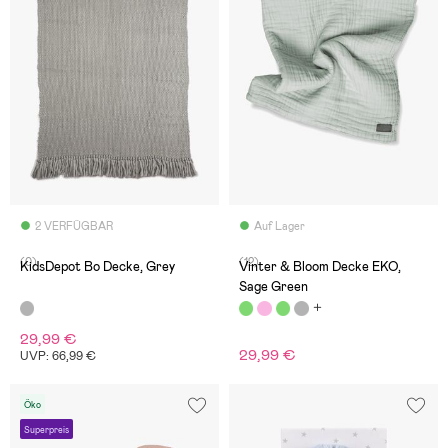
2 VERFÜGBAR
Auf Lager
(0)
(12)
KidsDepot Bo Decke, Grey
Vinter & Bloom Decke EKO,
Sage Green
29,99 €
29,99 €
UVP: 66,99 €
Öko
Superpreis