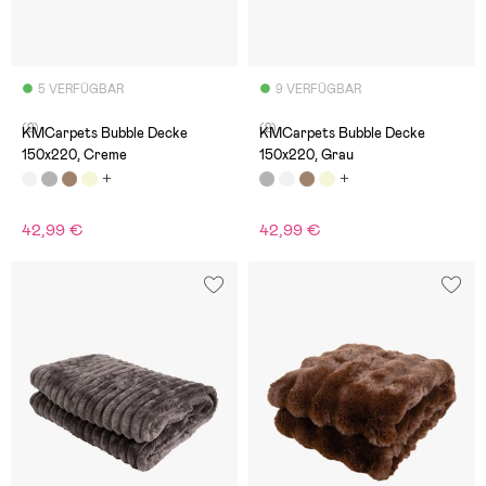
5 VERFÜGBAR
9 VERFÜGBAR
(2)
(2)
KMCarpets Bubble Decke
KMCarpets Bubble Decke
150x220, Creme
150x220, Grau
42,99 €
42,99 €