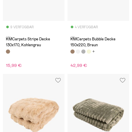
9 VERFÜGBAR
4 VERFÜGBAR
(0)
(2)
KMCarpets Stripe Decke
KMCarpets Bubble Decke
130x170, Kohlengrau
150x220, Braun
15,99 €
42,99 €