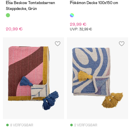
(7)
(1)
Elsa Beskow Tomtebobarnen
Pokémon Decke 100x150 cm
Steppdecke, Grün
29,99 €
20,99 €
UVP: 32,99 €
8 VERFÜGBAR
2 VERFÜGBAR