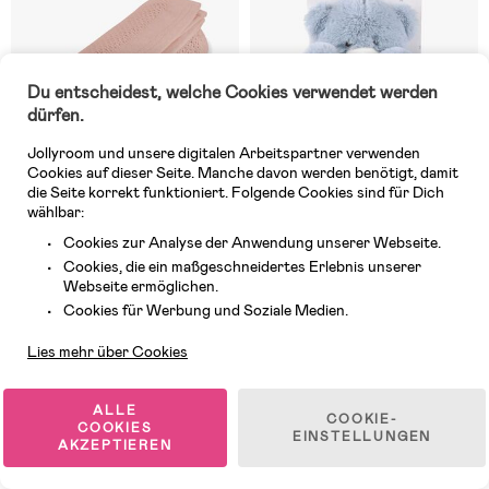
Du entscheidest, welche Cookies verwendet werden
dürfen.
Jollyroom und unsere digitalen Arbeitspartner verwenden
Cookies auf dieser Seite. Manche davon werden benötigt, damit
die Seite korrekt funktioniert. Folgende Cookies sind für Dich
wählbar:
Cookies zur Analyse der Anwendung unserer Webseite.
Auf Lager
10 VERFÜGBAR
Cookies, die ein maßgeschneidertes Erlebnis unserer
Webseite ermöglichen.
(63)
(9)
Vinter & Bloom Soft Grid
CarloBaby Fleecedecke und
Kundendienst
Cookies für Werbung und Soziale Medien.
Babydecke, Cloud Pink
Kuscheltier Teddy, Blau
Lies mehr über Cookies
19,99 €
22,90 €
UVP: 24,99 €
ALLE
COOKIE-
COOKIES
EINSTELLUNGEN
AKZEPTIEREN
1
/
5