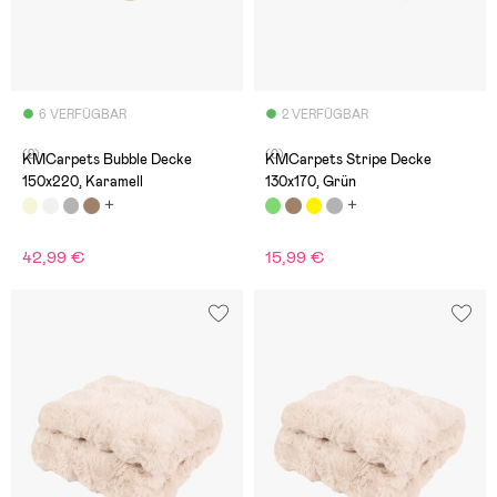
6 VERFÜGBAR
2 VERFÜGBAR
(2)
(0)
KMCarpets Bubble Decke
KMCarpets Stripe Decke
150x220, Karamell
130x170, Grün
42,99 €
15,99 €