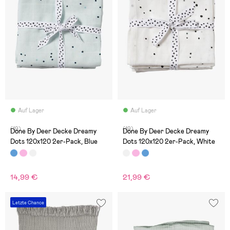
Auf Lager
Auf Lager
(19)
(19)
Done By Deer Decke Dreamy
Done By Deer Decke Dreamy
Dots 120x120 2er-Pack, Blue
Dots 120x120 2er-Pack, White
14,99 €
21,99 €
Letzte Chance