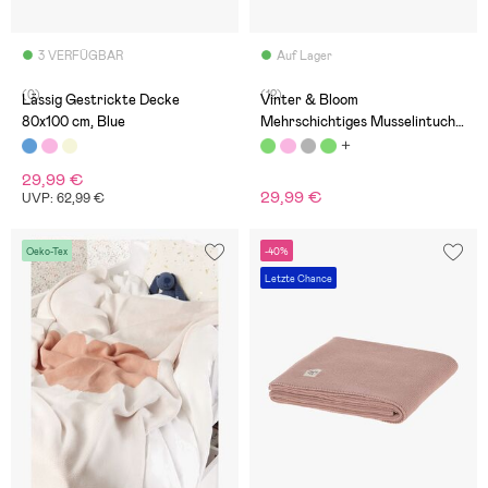
3 VERFÜGBAR
Auf Lager
(0)
(12)
Lässig Gestrickte Decke
Vinter & Bloom
80x100 cm, Blue
Mehrschichtiges Musselintuch,
Jade Green
29,99 €
29,99 €
UVP: 62,99 €
Oeko-Tex
-40%
Letzte Chance