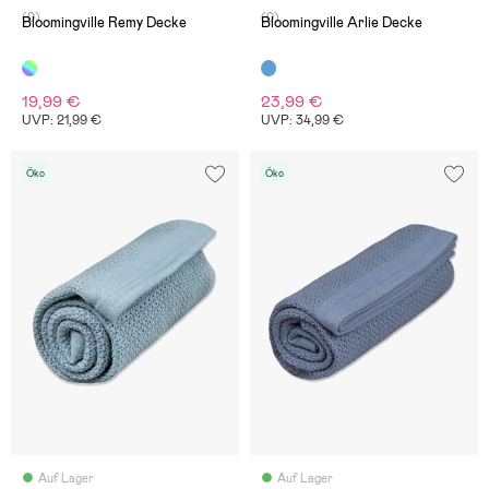
(0)
(0)
Bloomingville Remy Decke
Bloomingville Arlie Decke
19,99 €
23,99 €
UVP: 21,99 €
UVP: 34,99 €
Öko
Öko
Auf Lager
Auf Lager