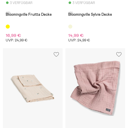
3 VERFÜGBAR
3 VERFÜGBAR
(0)
(0)
Bloomingville Fruitta Decke
Bloomingville Sylvie Decke
16,99 €
14,99 €
UVP: 24,99 €
UVP: 24,99 €