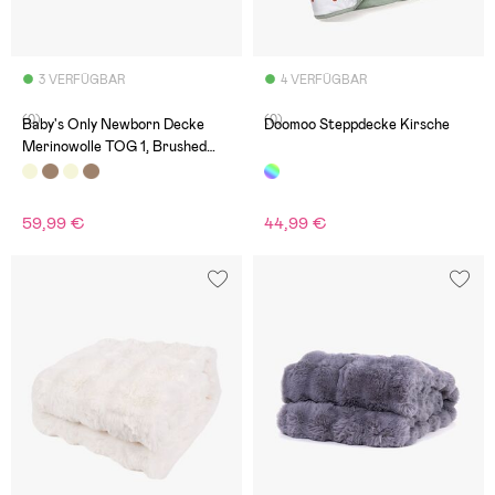
3 VERFÜGBAR
4 VERFÜGBAR
(0)
(0)
Baby's Only Newborn Decke
Doomoo Steppdecke Kirsche
Merinowolle TOG 1, Brushed
Ecru
59,99 €
44,99 €