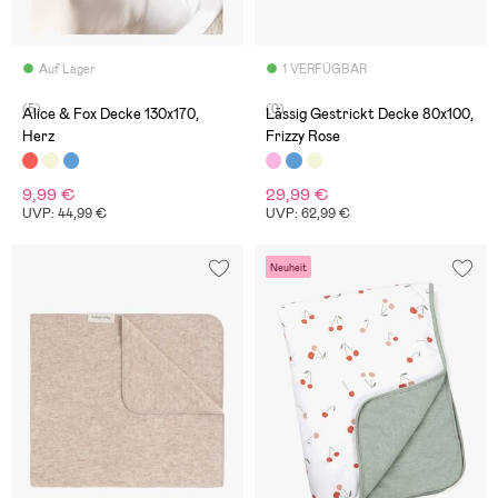
Auf Lager
1 VERFÜGBAR
(5)
(0)
Alice & Fox Decke 130x170,
Lässig Gestrickt Decke 80x100,
Herz
Frizzy Rose
9,99 €
29,99 €
UVP: 44,99 €
UVP: 62,99 €
Neuheit