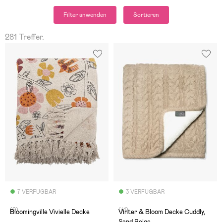
Filter anwenden
Sortieren
281 Treffer.
7 VERFÜGBAR
3 VERFÜGBAR
(0)
(41)
Bloomingville Vivielle Decke
Vinter & Bloom Decke Cuddly,
Sand Beige