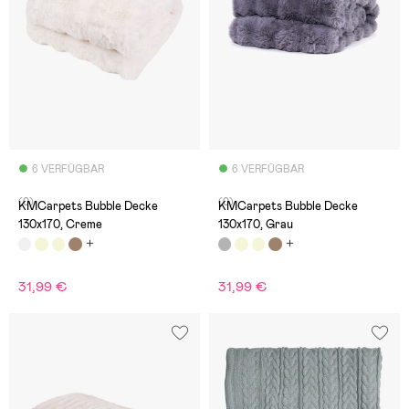
6 VERFÜGBAR
6 VERFÜGBAR
(0)
(0)
KMCarpets Bubble Decke
KMCarpets Bubble Decke
130x170, Creme
130x170, Grau
31,99 €
31,99 €