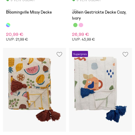
9 VERFÜGBAR
9 VERFÜGBAR
(0)
(2)
Bloomingville Missy Decke
Jollein Gestrickte Decke Cozy,
Ivory
20,99 €
26,99 €
UVP: 21,99 €
UVP: 43,99 €
Superpreis