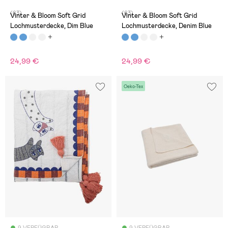
(63)
(63)
Vinter & Bloom Soft Grid
Vinter & Bloom Soft Grid
Lochmusterdecke, Dim Blue
Lochmusterdecke, Denim Blue
24,99 €
24,99 €
Oeko-Tex