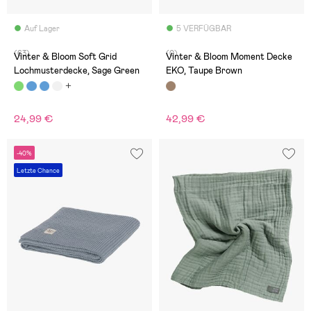
Auf Lager
5 VERFÜGBAR
(63)
(0)
Vinter & Bloom Soft Grid
Vinter & Bloom Moment Decke
Lochmusterdecke, Sage Green
EKO, Taupe Brown
24,99 €
42,99 €
-40%
Letzte Chance