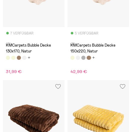
7 VERFÜGBAR
5 VERFÜGBAR
(0)
(2)
KMCarpets Bubble Decke
KMCarpets Bubble Decke
130x170, Natur
150x220, Natur
31,99 €
42,99 €