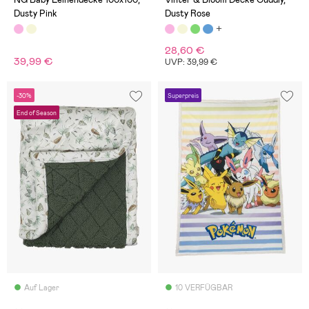
Dusty Pink
Dusty Rose
28,60 €
39,99 €
UVP: 39,99 €
-30%
Superpreis
End of Season
Auf Lager
10 VERFÜGBAR