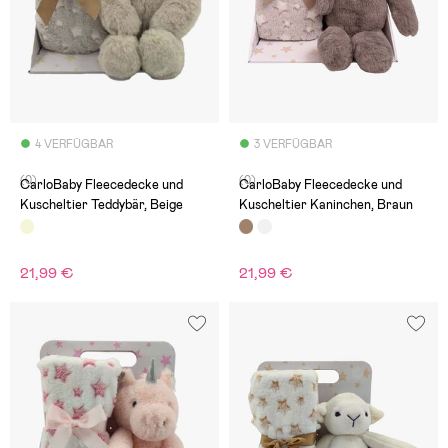
4 VERFÜGBAR
3 VERFÜGBAR
(0)
(0)
CarloBaby Fleecedecke und
CarloBaby Fleecedecke und
Kuscheltier Teddybär, Beige
Kuscheltier Kaninchen, Braun
21,99 €
21,99 €