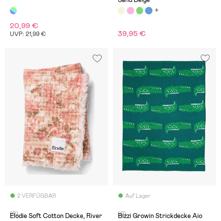
20,99 €
39,95 €
UVP: 21,99 €
2 VERFÜGBAR
Auf Lager
(0)
(0)
Elodie Soft Cotton Decke, River
Bizzi Growin Strickdecke Aio