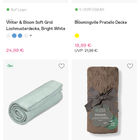
Auf Lager
5 VERFÜGBAR
(63)
(0)
Vinter & Bloom Soft Grid
Bloomingville Pratello Decke
Lochmusterdecke, Bright White
18,99 €
24,99 €
UVP: 21,99 €
Öko