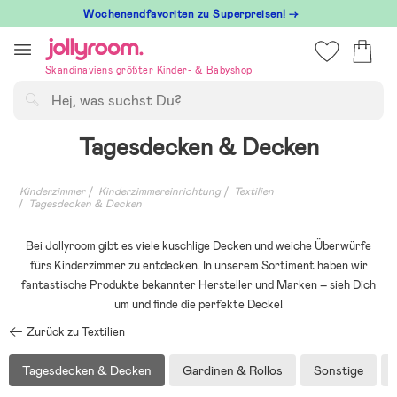
Hoppa
Wochenendfavoriten zu Superpreisen! →
till
innehållet
Skandinaviens größter Kinder- & Babyshop
Suchen
Tagesdecken & Decken
Kinderzimmer
Kinderzimmereinrichtung
Textilien
Tagesdecken & Decken
Bei Jollyroom gibt es viele kuschlige Decken und weiche Überwürfe
fürs Kinderzimmer zu entdecken. In unserem Sortiment haben wir
fantastische Produkte bekannter Hersteller und Marken – sieh Dich
um und finde die perfekte Decke!
Zurück zu Textilien
Tagesdecken & Decken
Gardinen & Rollos
Sonstige