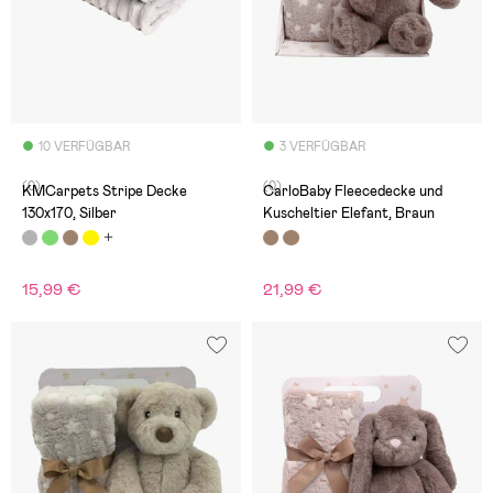
10 VERFÜGBAR
3 VERFÜGBAR
(0)
(0)
KMCarpets Stripe Decke
CarloBaby Fleecedecke und
130x170, Silber
Kuscheltier Elefant, Braun
15,99 €
21,99 €