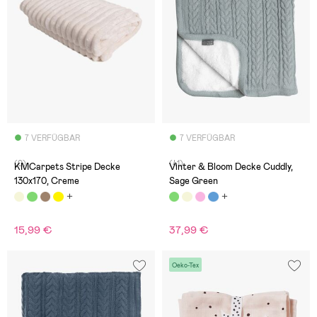
7 VERFÜGBAR
7 VERFÜGBAR
(0)
(41)
KMCarpets Stripe Decke
Vinter & Bloom Decke Cuddly,
130x170, Creme
Sage Green
15,99 €
37,99 €
Oeko-Tex