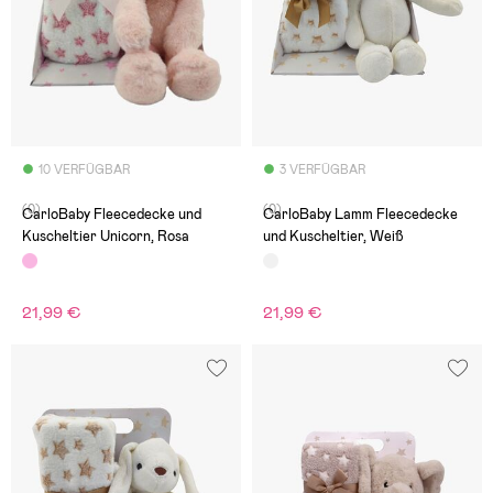
10 VERFÜGBAR
3 VERFÜGBAR
(0)
(0)
CarloBaby Fleecedecke und
CarloBaby Lamm Fleecedecke
Kuscheltier Unicorn, Rosa
und Kuscheltier, Weiß
21,99 €
21,99 €