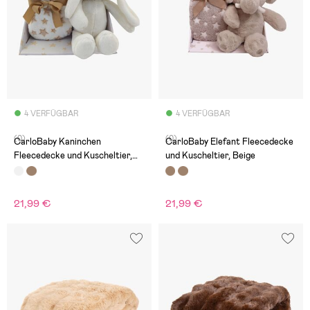
4 VERFÜGBAR
4 VERFÜGBAR
(0)
(0)
CarloBaby Kaninchen
CarloBaby Elefant Fleecedecke
Fleecedecke und Kuscheltier,
und Kuscheltier, Beige
Weiß
21,99 €
21,99 €