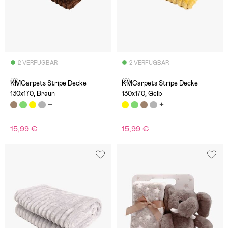
2 VERFÜGBAR
2 VERFÜGBAR
(0)
(0)
KMCarpets Stripe Decke
KMCarpets Stripe Decke
130x170, Braun
130x170, Gelb
15,99 €
15,99 €