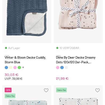
Auf Lager
10 VERFÜGBAR
(41)
(19)
Vinter & Bloom Decke Cuddly,
Done By Deer Decke Dreamy
Storm Blue
Dots 120x120 2er-Pack,
Powder
30,03 €
21,99 €
UVP: 39,99 €
-32%
Oeko-Tex
Oeko-Tex