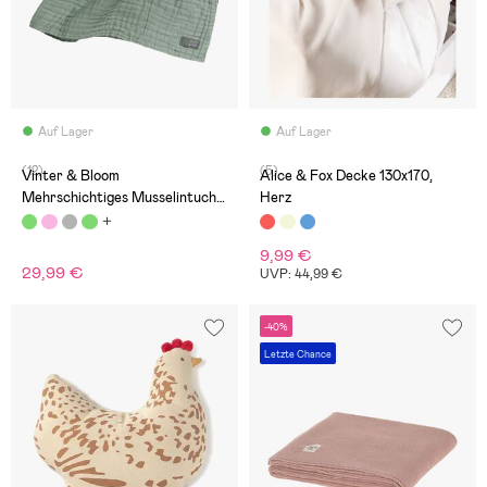
Auf Lager
Auf Lager
(12)
(5)
Vinter & Bloom
Alice & Fox Decke 130x170,
Mehrschichtiges Musselintuch,
Herz
Jade Green
9,99 €
29,99 €
UVP: 44,99 €
-40%
Letzte Chance