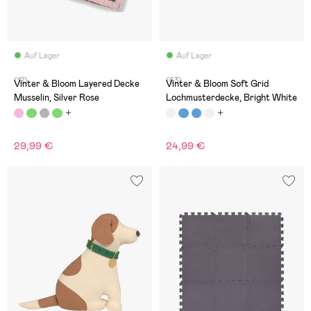
Auf Lager
Auf Lager
(12)
(63)
Vinter & Bloom Layered Decke
Vinter & Bloom Soft Grid
Musselin, Silver Rose
Lochmusterdecke, Bright White
29,99 €
24,99 €