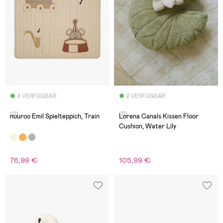
8 VERFÜGBAR
2 VERFÜGBAR
(0)
(0)
nuuroo Emil Spielteppich, Train
Lorena Canals Kissen Floor
Cushion, Water Lily
76,99 €
105,99 €