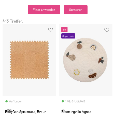
Filter anwenden
Sortieren
413 Treffer.
-5%
Superpreis
Auf Lager
1 VERFÜGBAR
(251)
(1)
BabyDan Spielmatte, Braun
Bloomingville Agnes