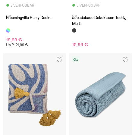
8 VERFÜGBAR
5 VERFÜGBAR
(0)
(0)
Bloomingville Remy Decke
Jabadabado Dekokissen Teddy,
Multi
19,99 €
12,99 €
UVP: 21,99 €
Öko