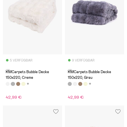
5 VERFÜGBAR
9 VERFÜGBAR
(2)
(2)
KMCarpets Bubble Decke
KMCarpets Bubble Decke
150x220, Creme
150x220, Grau
42,99 €
42,99 €