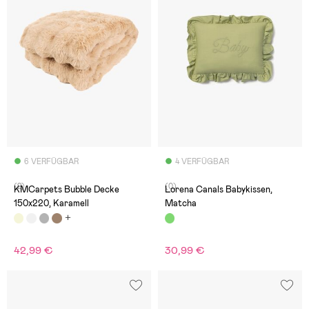
6 VERFÜGBAR
4 VERFÜGBAR
(2)
(0)
KMCarpets Bubble Decke
Lorena Canals Babykissen,
150x220, Karamell
Matcha
42,99 €
30,99 €