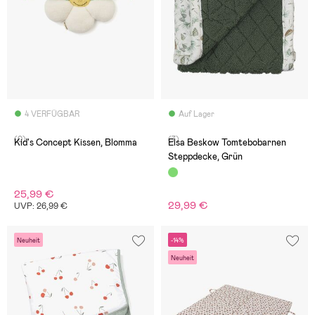
4 VERFÜGBAR
Auf Lager
(0)
(7)
Kid's Concept Kissen, Blomma
Elsa Beskow Tomtebobarnen
Steppdecke, Grün
25,99 €
29,99 €
UVP: 26,99 €
Neuheit
-14%
Neuheit