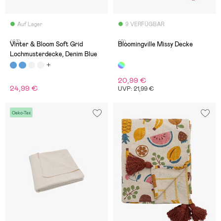
Auf Lager
9 VERFÜGBAR
(63)
(0)
Vinter & Bloom Soft Grid
Bloomingville Missy Decke
Lochmusterdecke, Denim Blue
20,99 €
24,99 €
UVP: 21,99 €
Oeko-Tex