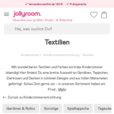
Hoppa
Versandkostenfrei ab 120 €
Preisgarantie
till
Freiwilliges 365-Tage-Rückgaberecht
innehållet
Bestellungen, die nach 12:00 Uhr eingehen, werden am nächsten Werktag versandt!
Skandinaviens größter Kinder- & Babyshop
Suchen
Textilien
Kinderzimmer
Kinderzimmereinrichtung
Textilien
Mit wunderbaren Textilien und Farben wird das Kinderzimmer
lebendig! Hier findest Du eine breite Auswahl an Gardinen, Teppichen,
Zierkissen und Decken in schönen Designs und aus tollen Materialien
gefertigt. Schau Dich gerne um – in unserem Sortiment haben wir
Prod
...
Mehr
Zurück zu Kinderzimmereinrichtung
Gardinen & Rollos
Sonstige
Spielteppiche
Tagesdec