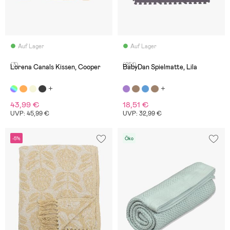
Auf Lager
Auf Lager
(3)
(251)
Lorena Canals Kissen, Cooper
BabyDan Spielmatte, Lila
43,99 €
18,51 €
UVP: 45,99 €
UVP: 32,99 €
-5%
Öko