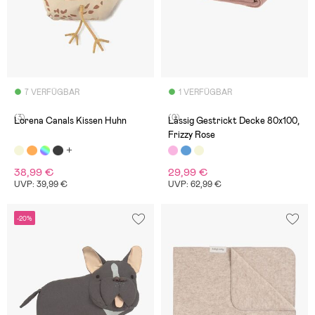
7 VERFÜGBAR
1 VERFÜGBAR
(3)
(0)
Lorena Canals Kissen Huhn
Lässig Gestrickt Decke 80x100,
Frizzy Rose
38,99 €
29,99 €
UVP: 39,99 €
UVP: 62,99 €
-20%