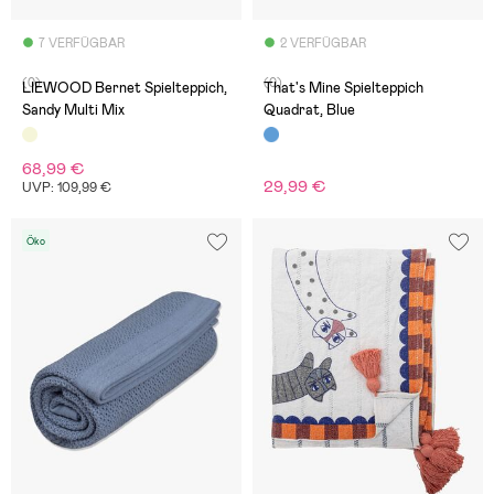
7 VERFÜGBAR
2 VERFÜGBAR
(0)
(0)
LIEWOOD Bernet Spielteppich,
That's Mine Spielteppich
Sandy Multi Mix
Quadrat, Blue
68,99 €
29,99 €
UVP: 109,99 €
Öko