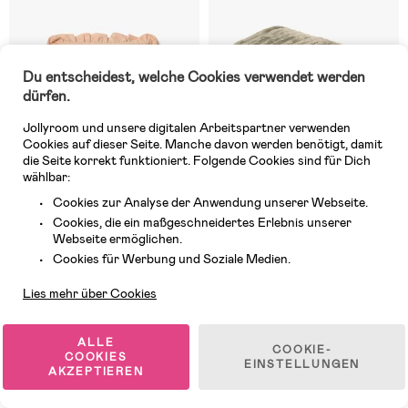
Du entscheidest, welche Cookies verwendet werden
dürfen.
Jollyroom und unsere digitalen Arbeitspartner verwenden
Cookies auf dieser Seite. Manche davon werden benötigt, damit
die Seite korrekt funktioniert. Folgende Cookies sind für Dich
wählbar:
Cookies zur Analyse der Anwendung unserer Webseite.
Cookies, die ein maßgeschneidertes Erlebnis unserer
4 VERFÜGBAR
2 VERFÜGBAR
Webseite ermöglichen.
Kundendienst
(0)
(0)
Cookies für Werbung und Soziale Medien.
Lorena Canals Babykissen, Rose
KMCarpets Stripe Decke
130x170, Grün
Lies mehr über Cookies
30,99 €
15,99 €
ALLE
COOKIE-
COOKIES
EINSTELLUNGEN
AKZEPTIEREN
1
/
7