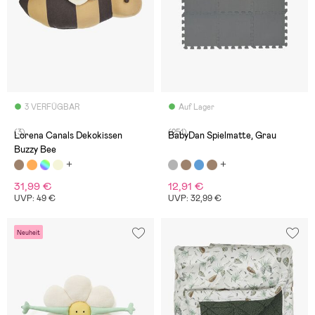
3 VERFÜGBAR
Auf Lager
(3)
(251)
Lorena Canals Dekokissen
BabyDan Spielmatte, Grau
Buzzy Bee
31,99 €
12,91 €
UVP: 49 €
UVP: 32,99 €
Neuheit