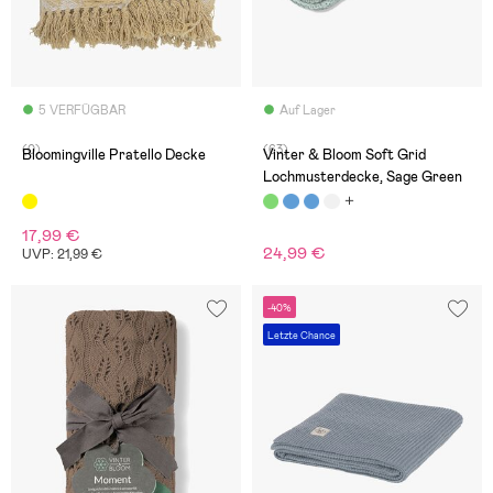
5 VERFÜGBAR
Auf Lager
(0)
(63)
Bloomingville Pratello Decke
Vinter & Bloom Soft Grid
Lochmusterdecke, Sage Green
17,99 €
24,99 €
UVP: 21,99 €
-40%
Letzte Chance