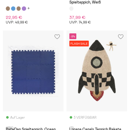
Spielteppich, Weiß
22,95 €
37,99 €
UVP: 49,99 €
UVP: 74,99 €
-9%
FLASH SALE
Auf Lager
3 VERFÜGBAR
(251)
(2)
BabyDan Spielteppich, Ocean
Lorena Canals Teppich Rakete