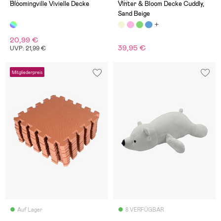
(0)
(41)
Bloomingville Vivielle Decke
Vinter & Bloom Decke Cuddly,
Sand Beige
20,99 €
39,95 €
UVP: 21,99 €
Mitgliederpreis
Auf Lager
8 VERFÜGBAR