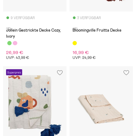
9 VERFÜGBAR
3 VERFÜGBAR
(2)
(0)
Jollein Gestrickte Decke Cozy,
Bloomingville Fruitta Decke
Ivory
26,99 €
16,99 €
UVP: 43,99 €
UVP: 24,99 €
Superpreis