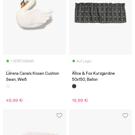
1 VERFÜGBAR
Auf Lager
(0)
(1)
Lorena Canals Kissen Cushion
Alice & Fox Kurzgardine
Swan, Weiß
50x150, Ballon
49,99 €
19,99 €