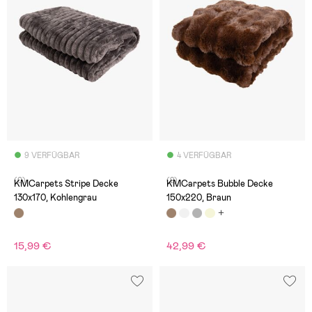
9 VERFÜGBAR
4 VERFÜGBAR
(0)
(2)
KMCarpets Stripe Decke
KMCarpets Bubble Decke
130x170, Kohlengrau
150x220, Braun
15,99 €
42,99 €