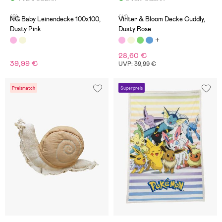
(0)
(41)
NG Baby Leinendecke 100x100,
Vinter & Bloom Decke Cuddly,
Dusty Pink
Dusty Rose
28,60 €
39,99 €
UVP: 39,99 €
Preismatch
Superpreis