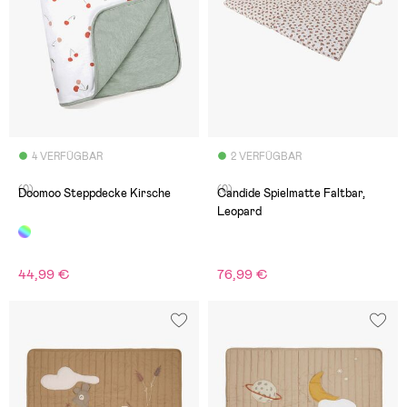
4 VERFÜGBAR
2 VERFÜGBAR
(0)
(0)
Doomoo Steppdecke Kirsche
Candide Spielmatte Faltbar,
Leopard
44,99 €
76,99 €