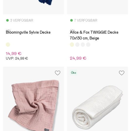
3 VERFÜGBAR
7 VERFÜGBAR
(0)
(0)
Bloomingville Sylvie Decke
Alice & Fox TWIGGIE Decke
70x130 cm, Beige
14,99 €
24,99 €
UVP: 24,99 €
Öko