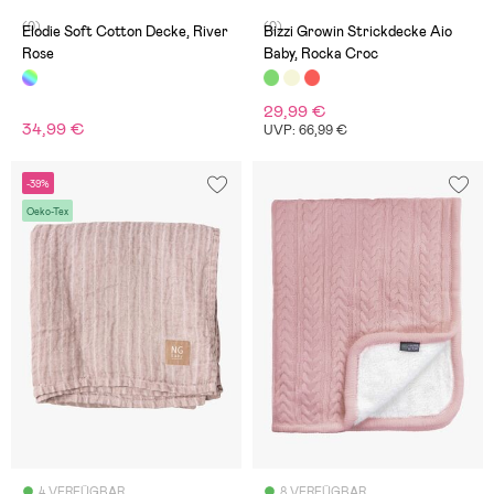
(0)
(0)
Elodie Soft Cotton Decke, River
Bizzi Growin Strickdecke Aio
Rose
Baby, Rocka Croc
29,99 €
34,99 €
UVP: 66,99 €
-39%
Oeko-Tex
4 VERFÜGBAR
8 VERFÜGBAR