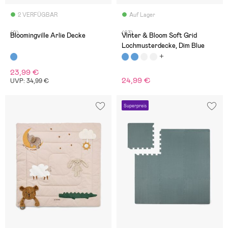
2 VERFÜGBAR
Auf Lager
(0)
(63)
Bloomingville Arlie Decke
Vinter & Bloom Soft Grid
Lochmusterdecke, Dim Blue
23,99 €
24,99 €
UVP: 34,99 €
Superpreis