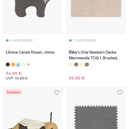
4 VERFÜGBAR
3 VERFÜGBAR
(3)
(0)
Lorena Canals Kissen, Jimmy
Baby's Only Newborn Decke
Merinowolle TOG 1, Brushed
Ecru
34,99 €
59,99 €
UVP: 45,99 €
Preismatch