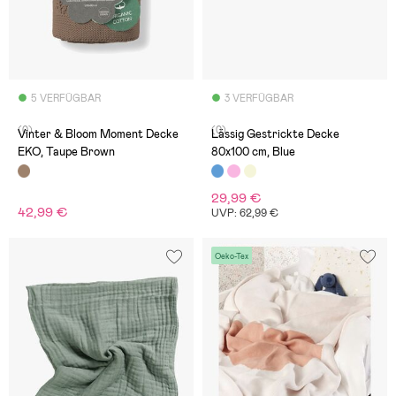
5 VERFÜGBAR
3 VERFÜGBAR
(0)
(0)
Vinter & Bloom Moment Decke
Lässig Gestrickte Decke
EKO, Taupe Brown
80x100 cm, Blue
29,99 €
42,99 €
UVP: 62,99 €
Oeko-Tex