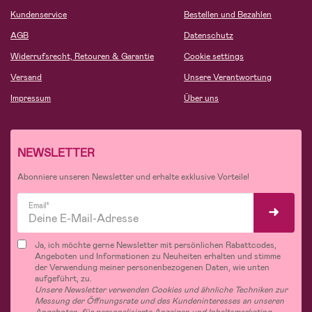
Kundenservice
Bestellen und Bezahlen
AGB
Datenschutz
Widerrufsrecht, Retouren & Garantie
Cookie settings
Versand
Unsere Verantwortung
Impressum
Über uns
NEWSLETTER
Abonniere unseren Newsletter und erhalte exklusive Vorteile!
Email*
Ja, ich möchte gerne Newsletter mit persönlichen Rabattcodes,
Angeboten und Informationen zu Neuheiten erhalten und stimme
der Verwendung meiner personenbezogenen Daten, wie unten
aufgeführt, zu.
Unsere Newsletter verwenden Cookies und ähnliche Techniken zur
Messung der Öffnungsrate und des Kundeninteresses an unseren