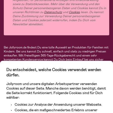
Angeboten, für personalisierte Anzeigen und Inhaltsmarketing
sowie zu Statistikzwecken. Mehr über die Verwendung und den
Schutz Deiner personenbezogenen Daten und Cookies kannst Du in
unseren Richtlinien zu
Datenschutz
und
Cookies
lesen. Du kannst
Deine Zustimmung zur Verwendung Deiner personenbezogenen
Daten und Cookies jederzeit widerrufen, indem Du Dich vom
Newsletter abmeldest.
Bei Jollyroom.de findest Du eine tolle Auswahl an Produkten für Familien mit
Kindern. Bei uns kannst Du schnell, einfach und stets zu niedrigen Preisen
einkaufen. Mit freiwilligem 365-Tage-Rückgaberecht und einem sehr
kompetenten Kundenservice kannst Du Dich beim Einkauf bei uns sicher
fühlen. In unserem Sortiment findest Du unter anderem Kinderwagen,
Autositze, Kinder- und Babymode, Produkte für Mütter und eine Menge
Du entscheidest, welche Cookies verwendet werden
fantastischer Einrichtungsgegenstände, Spielsachen, Babyprodukte und
dürfen.
vieles mehr. Wir haben Produkte von bekannten Herstellern wie Britax, Maxi-
Cosi, Hauck, Baby Jogger, Ergobaby, Didriksons, KidKraft, Ergobaby, Philips
Jollyroom und unsere digitalen Arbeitspartner verwenden
Avent, Jack Wolfskin, Cybex, LEGO und vielen mehr. Schau Dich um in
unserer vielfältigen Online-Boutique für Kinder & Babys. Willkommen!
Cookies auf dieser Seite. Manche davon werden benötigt, damit
die Seite korrekt funktioniert. Folgende Cookies sind für Dich
wählbar:
Cookies zur Analyse der Anwendung unserer Webseite.
Cookies, die ein maßgeschneidertes Erlebnis unserer