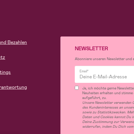
und Bezahlen
NEWSLETTER
utz
Abonniere unseren Newsletter und er
tings
Email*
rantwortung
Ja, ich möchte gerne Newslette
Neuheiten erhalten und stimme
aufgeführt, zu.
Unsere Newsletter verwenden C
des Kundeninteresses an unsere
sowie zu Statistikzwecken. Me
Daten und Cookies kannst Du in
Deine Zustimmung zur Verwend
widerrufen, indem Du Dich vom