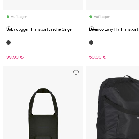
Auf Lager
Auf Lager
(1)
(8)
Baby Jogger Transporttasche Singel
Beemoo Easy Fly Transport
99,99 €
59,99 €