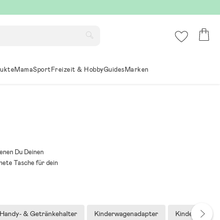
ukte
Mama
Sport
Freizeit & Hobby
Guides
Marken
denen Du Deinen
nete Tasche für dein
Handy- & Getränkehalter
Kinderwagenadapter
Kinderwageng