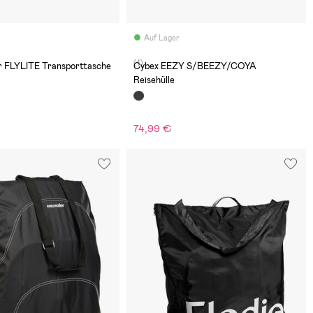
Auf Lager
(1)
r FLYLITE Transporttasche
Cybex EEZY S/BEEZY/COYA
Reisehülle
74,99 €
€