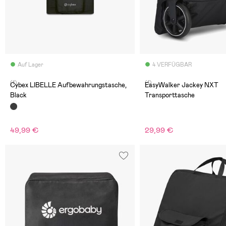
Auf Lager
4 VERFÜGBAR
(1)
(1)
Cybex LIBELLE Aufbewahrungstasche,
EasyWalker Jackey NXT
Black
Transporttasche
49,99 €
29,99 €