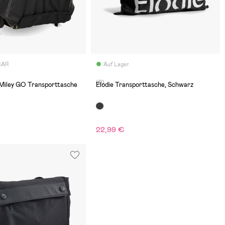
BAR
Auf Lager
(0)
Miley GO Transporttasche
Elodie Transporttasche, Schwarz
22,99 €