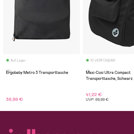
Auf Lager
10 VERFÜGBAR
(2)
(1)
Ergobaby Metro 3 Transporttasche
Maxi-Cosi Ultra Compact
Transporttasche, Schwarz
41,22 €
39,99 €
UVP: 69,99 €