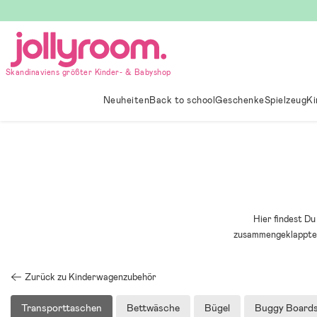
Hoppa
till
innehållet
Skandinaviens größter Kinder- & Babyshop
Neuheiten
Back to school
Geschenke
Spielzeug
Ki
Hier findest D
zusammengeklappten 
Zurück zu Kinderwagenzubehör
Transporttaschen
Bettwäsche
Bügel
Buggy Board