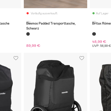
Vorläufig ausverkauft
Auf Lager
(5)
(0)
tasche
Beemoo Padded Transporttasche,
Britax Röme
Schwarz
48,99 €
89,99 €
UVP: 56,99 