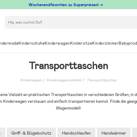
Wochenendfavoriten zu Superpreisen! →
Suchen
ndermode
Kinderschuhe
Kinderwagen
Kindersitze
Kinderzimmer
Babyprod
Transporttaschen
Kinderwagen
Kinderwagenzubehör
Transporttaschen
u eine Vielzahl an praktischen Transporttaschen in verschiedenen Größen, in 
Kinderwagen verstauen und einfach transportieren kannst. Finde die geeig
Wagenmodell!
s
Griff- & Bügelschutz
Handschlaufen
Handwärmer