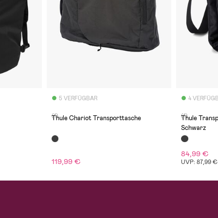
5 VERFÜGBAR
4 VERFÜG
(1)
(1)
Thule Chariot Transporttasche
Thule Trans
Schwarz
84,99 €
119,99 €
UVP: 87,99 €