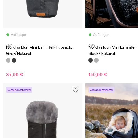
Auf Lager
Auf Lager
(16)
(16)
Nordlys Idun Mini Lammfell-Fußsack,
Nordlys Idun Mini Lammfell
Grey/Natural
Black/Natural
84,99 €
139,99 €
Versandkostenfrei
Versandkostenfrei