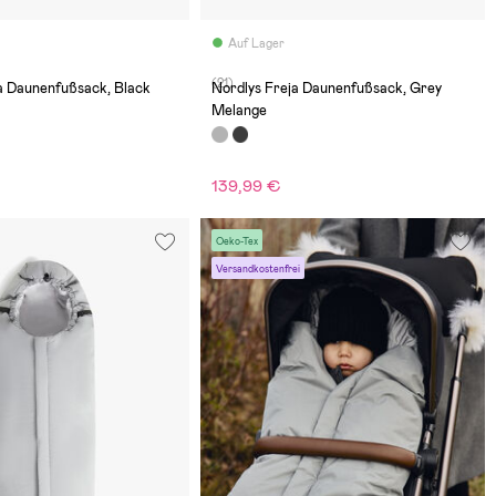
Auf Lager
(21)
a Daunenfußsack, Black
Nordlys Freja Daunenfußsack, Grey
Melange
139,99 €
Oeko-Tex
Versandkostenfrei