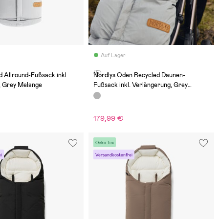
Auf Lager
(5)
d Allround-Fußsack inkl
Nordlys Oden Recycled Daunen-
, Grey Melange
Fußsack inkl. Verlängerung, Grey
Mélange
179,99 €
Oeko-Tex
i
Versandkostenfrei