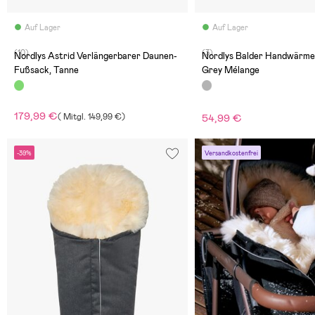
Auf Lager
Auf Lager
(10)
(3)
Nordlys Astrid Verlängerbarer Daunen-
Nordlys Balder Handwärme
Fußsack, Tanne
Grey Mélange
179,99 €
(
Mitgl.
149,99 €
)
54,99 €
-39%
Versandkostenfrei