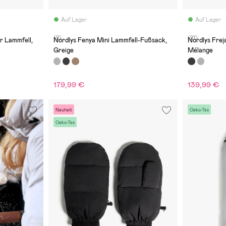
Auf Lager
Auf Lager
(2)
(21)
r Lammfell,
Nordlys Fenya Mini Lammfell-Fußsack,
Nordlys Frej
Greige
Mélange
179,99 €
139,99 €
Neuheit
Oeko-Tex
Oeko-Tex