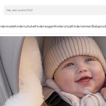
Suchen
ndermode
Kinderschuhe
Kinderwagen
Kindersitze
Kinderzimmer
Babyprod