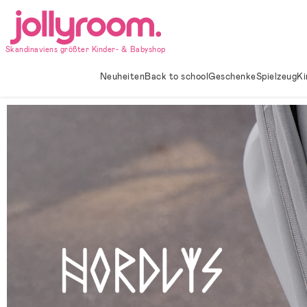
Hoppa
till
innehållet
Skandinaviens größter Kinder- & Babyshop
Neuheiten
Back to school
Geschenke
Spielzeug
Ki