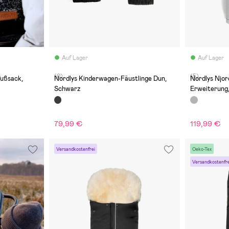
Auf Lager
Auf Lager
(0)
(5)
fußsack,
Nordlys Kinderwagen-Fäustlinge Dun,
Nordlys Njor
Schwarz
Erweiterung
79,99 €
119,99 €
Versandkostenfrei
Oeko-Tex
Versandkostenfre