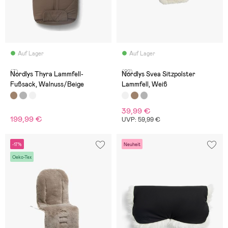
Auf Lager
Auf Lager
(7)
(22)
Nordlys Thyra Lammfell-
Nordlys Svea Sitzpolster
Fußsack, Walnuss/Beige
Lammfell, Weiß
39,99 €
199,99 €
UVP: 59,99 €
-17%
Neuheit
Oeko-Tex