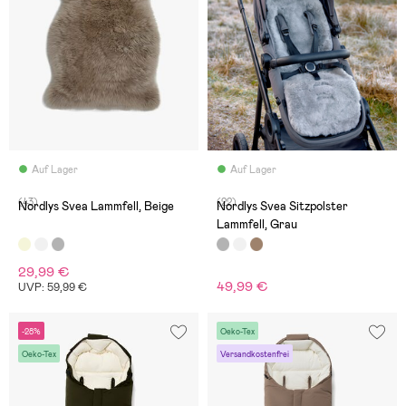
Auf Lager
Auf Lager
(43)
(22)
Nordlys Svea Lammfell, Beige
Nordlys Svea Sitzpolster
Lammfell, Grau
29,99 €
49,99 €
UVP: 59,99 €
-28%
Oeko-Tex
Oeko-Tex
Versandkostenfrei