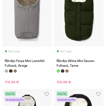
Auf Lager
Auf Lager
(2)
(3)
Nordlys Fenya Mini Lammfell-
Nordlys Wilma Mini Daunen-
Fußsack, Greige
Fußsack, Tanne
179,99 €
129,99 €
Oeko-Tex
Oeko-Tex
Versandkostenfrei
Versandkostenfrei