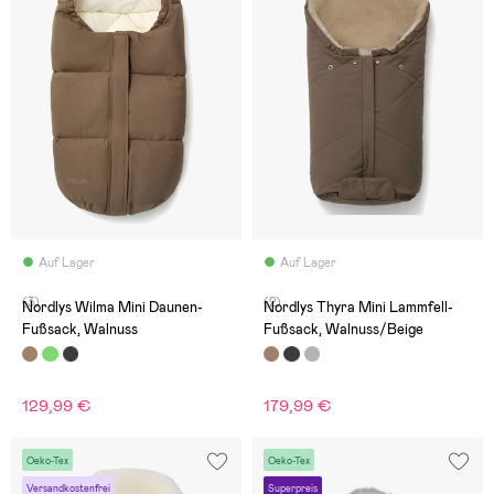
Auf Lager
Auf Lager
(3)
(2)
Nordlys Wilma Mini Daunen-
Nordlys Thyra Mini Lammfell-
Fußsack, Walnuss
Fußsack, Walnuss/Beige
129,99 €
179,99 €
Oeko-Tex
Oeko-Tex
Versandkostenfrei
Superpreis