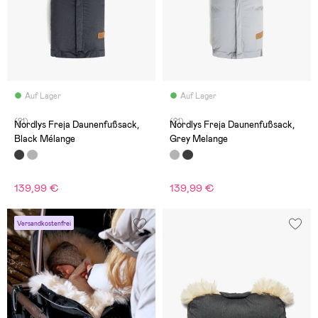
Auf Lager
Auf Lager
(21)
(21)
Nordlys Freja Daunenfußsack,
Nordlys Freja Daunenfußsack,
Black Mélange
Grey Melange
139,99 €
139,99 €
Versandkostenfrei