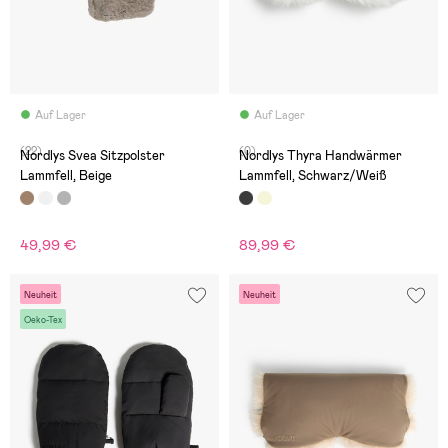
Auf Lager
Auf Lager
(22)
(0)
Nordlys Svea Sitzpolster
Nordlys Thyra Handwärmer
Lammfell, Beige
Lammfell, Schwarz/Weiß
49,99 €
89,99 €
Neuheit
Neuheit
Oeko-Tex