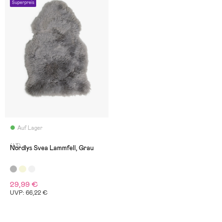
Superpreis
Auf Lager
(43)
Nordlys Svea Lammfell, Grau
29,99 €
UVP: 66,22 €