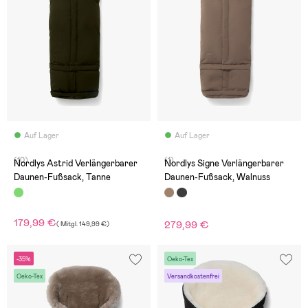
Auf Lager
Auf Lager
(10)
(1)
Nordlys Astrid Verlängerbarer
Nordlys Signe Verlängerbarer
Daunen-Fußsack, Tanne
Daunen-Fußsack, Walnuss
179,99 €
279,99 €
(
Mitgl.
149,99 €
)
-35%
Oeko-Tex
Oeko-Tex
Versandkostenfrei