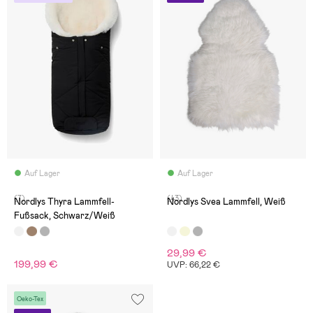
Auf Lager
Auf Lager
(7)
(43)
Nordlys Thyra Lammfell-
Nordlys Svea Lammfell, Weiß
Fußsack, Schwarz/Weiß
29,99 €
199,99 €
UVP: 66,22 €
Oeko-Tex