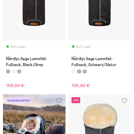
Auf Lager
Auf Lager
(11)
(11)
Nordlys Saga Lammfell-
Nordlys Saga Lammfell-
Fußsack, Black/Grey
Fußsack, Schwarz/Natur
159,99 €
159,99 €
Versandkostenfrei
-39%