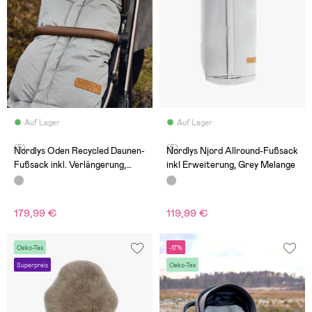
Auf Lager
Auf Lager
(5)
(5)
Nordlys Oden Recycled Daunen-
Nordlys Njord Allround-Fußsack
Fußsack inkl. Verlängerung,
inkl Erweiterung, Grey Melange
Grey Mélange
179,99 €
119,99 €
Oeko-Tex
-17%
Superpreis
Oeko-Tex