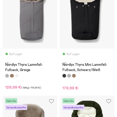
Auf Lager
Auf Lager
(7)
(2)
Nordlys Thyra Lammfell-
Nordlys Thyra Mini Lammfell-
Fußsack, Greige
Fußsack, Schwarz/Weiß
129,99 €
179,99 €
(
Mitgl.
119,99 €
)
Oeko-Tex
Oeko-Tex
Versandkostenfrei
Versandkostenfrei