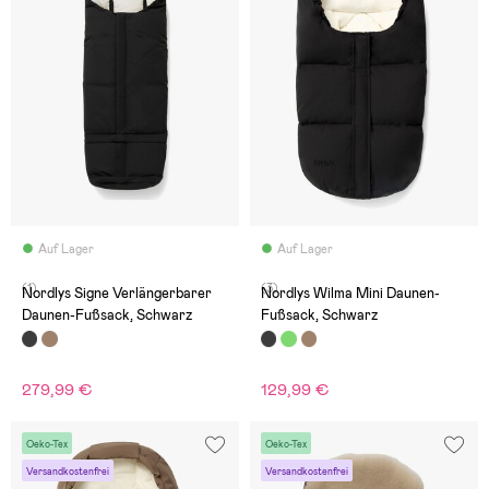
Auf Lager
Auf Lager
(1)
(3)
Nordlys Signe Verlängerbarer
Nordlys Wilma Mini Daunen-
Daunen-Fußsack, Schwarz
Fußsack, Schwarz
279,99 €
129,99 €
Oeko-Tex
Oeko-Tex
Versandkostenfrei
Versandkostenfrei