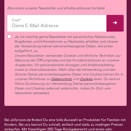
Abonniere unseren Newsletter und erhalte exklusive Vorteile!
Email*
Ja, ich möchte gerne Newsletter mit persönlichen Rabattcodes,
Angeboten und Informationen zu Neuheiten erhalten und stimme
der Verwendung meiner personenbezogenen Daten, wie unten
aufgeführt, zu.
Unsere Newsletter verwenden Cookies und ähnliche Techniken zur
Messung der Öffnungsrate und des Kundeninteresses an unseren
Angeboten, für personalisierte Anzeigen und Inhaltsmarketing
sowie zu Statistikzwecken. Mehr über die Verwendung und den
Schutz Deiner personenbezogenen Daten und Cookies kannst Du in
unseren Richtlinien zu
Datenschutz
und
Cookies
lesen. Du kannst
Deine Zustimmung zur Verwendung Deiner personenbezogenen
Daten und Cookies jederzeit widerrufen, indem Du Dich vom
Newsletter abmeldest.
Bei Jollyroom.de findest Du eine tolle Auswahl an Produkten für Familien mit
Kindern. Bei uns kannst Du schnell, einfach und stets zu niedrigen Preisen
einkaufen. Mit freiwilligem 365-Tage-Rückgaberecht und einem sehr