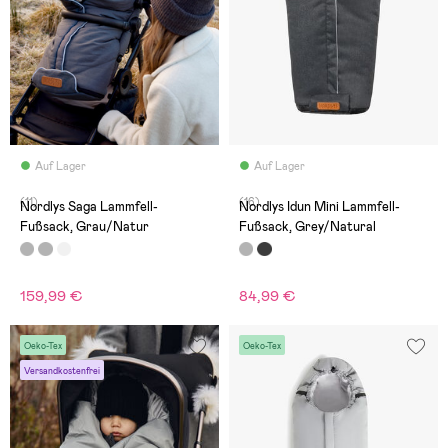
Auf Lager
Auf Lager
(11)
(16)
Nordlys Saga Lammfell-
Nordlys Idun Mini Lammfell-
Fußsack, Grau/Natur
Fußsack, Grey/Natural
159,99 €
84,99 €
Oeko-Tex
Oeko-Tex
Versandkostenfrei