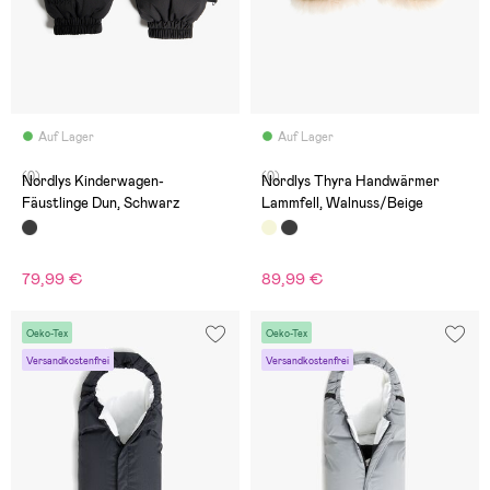
Auf Lager
Auf Lager
(0)
(0)
Nordlys Kinderwagen-
Nordlys Thyra Handwärmer
Fäustlinge Dun, Schwarz
Lammfell, Walnuss/Beige
79,99 €
89,99 €
Oeko-Tex
Oeko-Tex
Versandkostenfrei
Versandkostenfrei