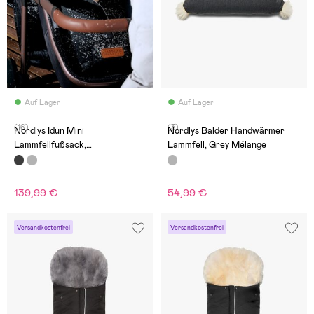
Auf Lager
Auf Lager
(16)
(3)
Nordlys Idun Mini
Nordlys Balder Handwärmer
Lammfellfußsack,
Lammfell, Grey Mélange
Black/Natural
139,99 €
54,99 €
Versandkostenfrei
Versandkostenfrei