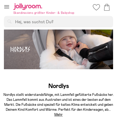
Hoppa
till
Skandinaviens größter Kinder- & Babyshop
innehållet
Suchen
Nordlys
Nordlys stellt widerstandsfähige, mit Lammfell gefütterte Fußsäcke her.
Das Lammfell kommt aus Australien und ist eines der besten auf dem
Markt. Die Fußsäcke sind speziell für kaltes Klima entwickelt und geben
Deinem Kind Komfort und Wärme. Perfekt für den Kinderwagen, ab
...
Mehr