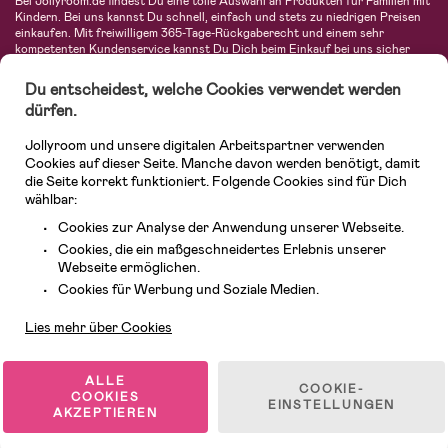
Bei Jollyroom.de findest Du eine tolle Auswahl an Produkten für Familien mit
Kindern. Bei uns kannst Du schnell, einfach und stets zu niedrigen Preisen
einkaufen. Mit freiwilligem 365-Tage-Rückgaberecht und einem sehr
kompetenten Kundenservice kannst Du Dich beim Einkauf bei uns sicher
fühlen. In unserem Sortiment findest Du unter anderem Kinderwagen,
Autositze, Kinder- und Babymode, Produkte für Mütter und eine Menge
Du entscheidest, welche Cookies verwendet werden
fantastischer Einrichtungsgegenstände, Spielsachen, Babyprodukte und
dürfen.
vieles mehr. Wir haben Produkte von bekannten Herstellern wie Britax, Maxi-
Cosi, Hauck, Baby Jogger, Ergobaby, Didriksons, KidKraft, Ergobaby, Philips
Jollyroom und unsere digitalen Arbeitspartner verwenden
Avent, Jack Wolfskin, Cybex, LEGO und vielen mehr. Schau Dich um in
unserer vielfältigen Online-Boutique für Kinder & Babys. Willkommen!
Cookies auf dieser Seite. Manche davon werden benötigt, damit
die Seite korrekt funktioniert. Folgende Cookies sind für Dich
wählbar:
Cookies zur Analyse der Anwendung unserer Webseite.
Cookies, die ein maßgeschneidertes Erlebnis unserer
Webseite ermöglichen.
Kundendienst
Cookies für Werbung und Soziale Medien.
Lies mehr über Cookies
© 2026 Jollyroom GmbH. Alle Rechte vorbehalten.
ALLE
COOKIE-
COOKIES
EINSTELLUNGEN
AKZEPTIEREN