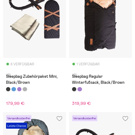
8 VERFÜGBAR
1 VERFÜGBAR
(0)
(0)
Sleepbag Zubehörpaket Mini,
Sleepbag Regular
Black/Brown
Winterfußsack, Black/Brown
179,99 €
319,99 €
Versandkostenfrei
Versandkostenfrei
Letzte Chance