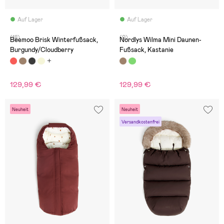
Auf Lager
Auf Lager
(18)
(0)
Beemoo Brisk Winterfußsack,
Nordlys Wilma Mini Daunen-
Burgundy/Cloudberry
Fußsack, Kastanie
129,99 €
129,99 €
Neuheit
Neuheit
Versandkostenfrei