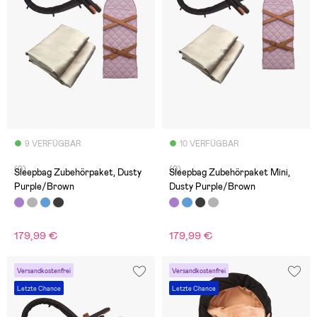
9 VERFÜGBAR
10 VERFÜGBAR
(0)
(0)
Sleepbag Zubehörpaket, Dusty
Sleepbag Zubehörpaket Mini,
Purple/Brown
Dusty Purple/Brown
179,99 €
179,99 €
Versandkostenfrei
Versandkostenfrei
Letzte Chance
Letzte Chance