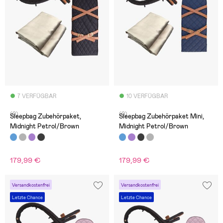
7 VERFÜGBAR
10 VERFÜGBAR
(0)
(0)
Sleepbag Zubehörpaket,
Sleepbag Zubehörpaket Mini,
Midnight Petrol/Brown
Midnight Petrol/Brown
179,99 €
179,99 €
Versandkostenfrei
Versandkostenfrei
Letzte Chance
Letzte Chance