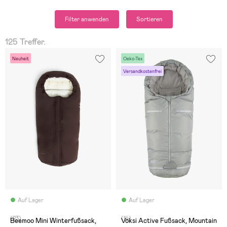
Filter anwenden
Sortieren
125 Treffer.
Neuheit
Oeko-Tex
Versandkostenfrei
Auf Lager
Auf Lager
(23)
(14)
Beemoo Mini Winterfußsack,
Voksi Active Fußsack, Mountain