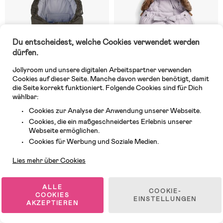
Du entscheidest, welche Cookies verwendet werden
dürfen.
Jollyroom und unsere digitalen Arbeitspartner verwenden
Cookies auf dieser Seite. Manche davon werden benötigt, damit
die Seite korrekt funktioniert. Folgende Cookies sind für Dich
wählbar:
Cookies zur Analyse der Anwendung unserer Webseite.
Cookies, die ein maßgeschneidertes Erlebnis unserer
1 VERFÜGBAR
6 VERFÜGBAR
Webseite ermöglichen.
Kundendienst
(14)
(3)
Cookies für Werbung und Soziale Medien.
Voksi Active Fußsack, Olive
Elodie Fußsack, Lavender Love
Green
Lies mehr über Cookies
199,99 €
149,99 €
UVP: 269,99 €
ALLE
COOKIE-
COOKIES
EINSTELLUNGEN
AKZEPTIEREN
Testsieger