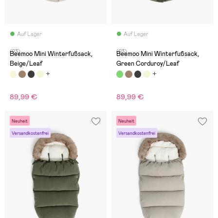
Auf Lager
Auf Lager
(23)
(23)
Beemoo Mini Winterfußsack,
Beemoo Mini Winterfußsack,
Beige/Leaf
Green Corduroy/Leaf
89,99 €
89,99 €
Neuheit
Neuheit
Versandkostenfrei
Versandkostenfrei