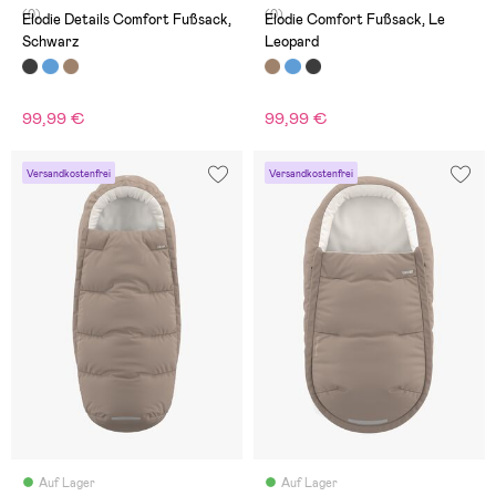
(0)
(0)
Elodie Details Comfort Fußsack,
Elodie Comfort Fußsack, Le
Schwarz
Leopard
99,99 €
99,99 €
Versandkostenfrei
Versandkostenfrei
Auf Lager
Auf Lager