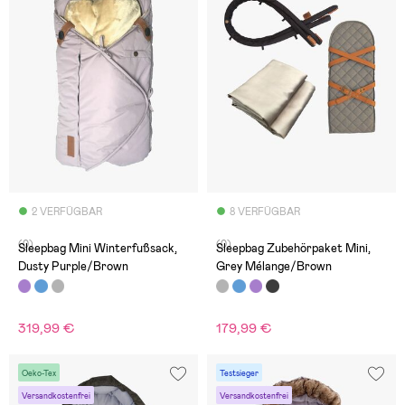
2 VERFÜGBAR
8 VERFÜGBAR
(0)
(0)
Sleepbag Mini Winterfußsack,
Sleepbag Zubehörpaket Mini,
Dusty Purple/Brown
Grey Mélange/Brown
319,99 €
179,99 €
Oeko-Tex
Testsieger
Versandkostenfrei
Versandkostenfrei