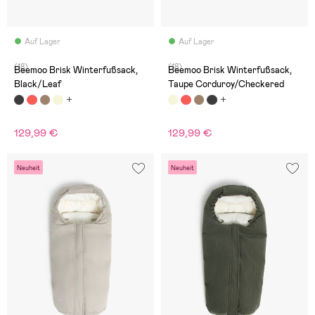
Auf Lager
Auf Lager
(18)
(18)
Beemoo Brisk Winterfußsack,
Beemoo Brisk Winterfußsack,
Black/Leaf
Taupe Corduroy/Checkered
129,99 €
129,99 €
Neuheit
Neuheit