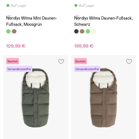
Auf Lager
Auf Lager
(0)
(0)
Nordlys Wilma Mini Daunen-
Nordlys Wilma Daunen-Fußsack,
Fußsack, Moosgrün
Schwarz
129,99 €
199,99 €
Neuheit
Neuheit
Versandkostenfrei
Versandkostenfrei