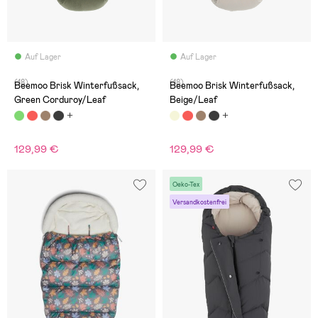
Auf Lager
Auf Lager
(18)
(18)
Beemoo Brisk Winterfußsack,
Beemoo Brisk Winterfußsack,
Green Corduroy/Leaf
Beige/Leaf
129,99 €
129,99 €
Oeko-Tex
Versandkostenfrei