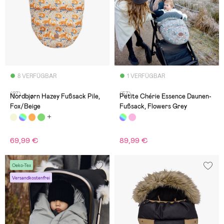
8 VERFÜGBAR
1 VERFÜGBAR
(27)
(57)
Nordbjørn Hazey Fußsack Pile,
Petite Chérie Essence Daunen-
Fox/Beige
Fußsack, Flowers Grey
69,99 €
89,99 €
Oeko-Tex
Versandkostenfrei