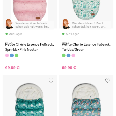
Wunderschöner fußsack
Wunderschöner fußsack
schön dick hält warm, bin
schön dick hält warm, bin
sehr begeistert kann ich nur
sehr begeistert kann ich nur
weiter empfehlen
weiter empfehlen
Auf Lager
Auf Lager
(104)
(104)
Petite Chérie Essence Fußsack,
Petite Chérie Essence Fußsack,
Sprinkle/Pink Nectar
Turtles/Green
69,99 €
69,99 €