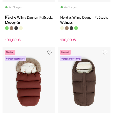
Auf Lager
Auf Lager
(0)
(0)
Nordlys Wilma Daunen-Fußsack,
Nordlys Wilma Daunen-Fußsack,
Moosgrün
Walnuss
199,99 €
199,99 €
Neuheit
Neuheit
Versandkostenfrei
Versandkostenfrei