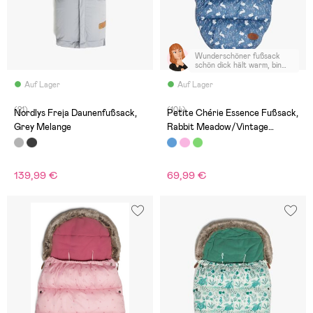
Wunderschöner fußsack
schön dick hält warm, bin
sehr begeistert kann ich nur
weiter empfehlen
Auf Lager
Auf Lager
(21)
(104)
Nordlys Freja Daunenfußsack,
Petite Chérie Essence Fußsack,
Grey Melange
Rabbit Meadow/Vintage
Blossom
139,99 €
69,99 €