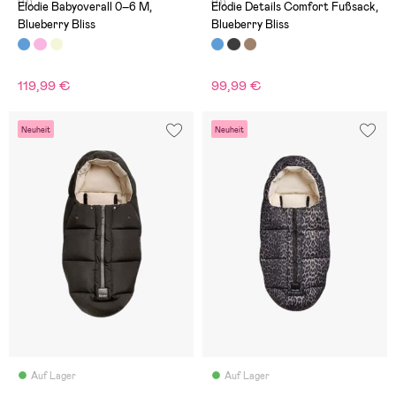
(0)
(0)
Elodie Babyoverall 0–6 M,
Elodie Details Comfort Fußsack,
Blueberry Bliss
Blueberry Bliss
119,99 €
99,99 €
Neuheit
Neuheit
Auf Lager
Auf Lager