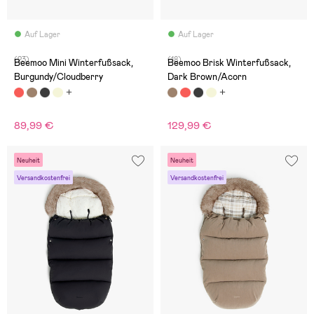
Auf Lager
Auf Lager
(23)
(18)
Beemoo Mini Winterfußsack,
Beemoo Brisk Winterfußsack,
Burgundy/Cloudberry
Dark Brown/Acorn
89,99 €
129,99 €
Neuheit
Neuheit
Versandkostenfrei
Versandkostenfrei