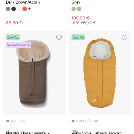
Dark Brown/Acorn
Grey
199,99 €
89,99 €
UVP: 259,99 €
Oeko-Tex
Oeko-Tex
Versandkostenfrei
Auf Lager
2 VERFÜGBAR
(7)
(33)
Nordlys Thyra Lammfell-
Voksi Move Fußsack, Golden