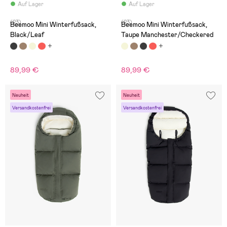
Auf Lager
Auf Lager
(23)
(23)
Beemoo Mini Winterfußsack,
Beemoo Mini Winterfußsack,
Black/Leaf
Taupe Manchester/Checkered
89,99 €
89,99 €
Neuheit
Neuheit
Versandkostenfrei
Versandkostenfrei