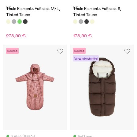
(0)
(0)
Thule Elements Fußsack M/L,
Thule Elements Fußsack S,
Tinted Taupe
Tinted Taupe
278,99 €
178,99 €
Neuheit
Neuheit
Versandkostenfrei
6 VERFÜGBAR
Auf Lager