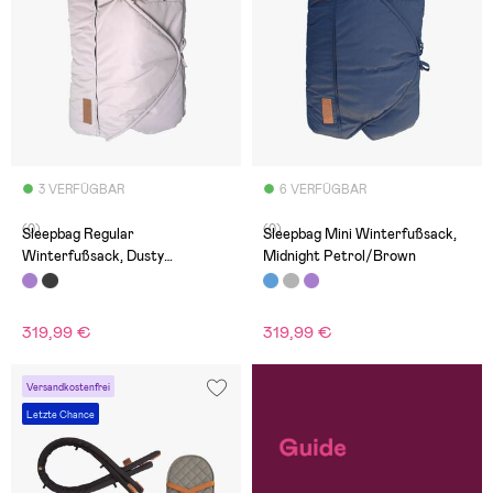
3 VERFÜGBAR
6 VERFÜGBAR
(0)
(0)
Sleepbag Regular
Sleepbag Mini Winterfußsack,
Winterfußsack, Dusty
Midnight Petrol/Brown
Purple/Brown
319,99 €
319,99 €
Versandkostenfrei
Letzte Chance