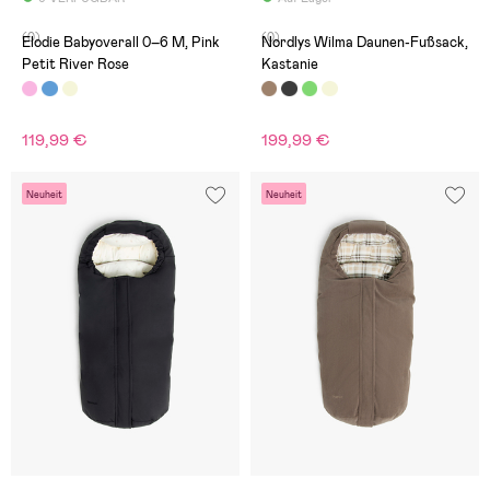
(0)
(0)
Elodie Babyoverall 0–6 M, Pink
Nordlys Wilma Daunen-Fußsack,
Petit River Rose
Kastanie
119,99 €
199,99 €
Neuheit
Neuheit