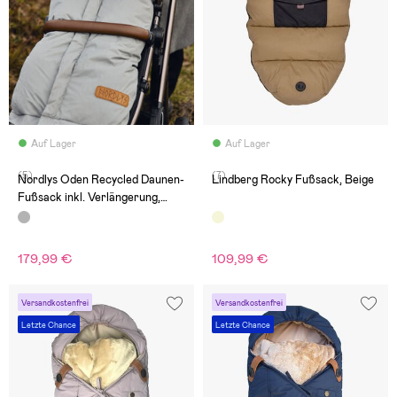
Auf Lager
Auf Lager
(5)
(7)
Nordlys Oden Recycled Daunen-
Lindberg Rocky Fußsack, Beige
Fußsack inkl. Verlängerung,
Grey Mélange
179,99 €
109,99 €
Versandkostenfrei
Versandkostenfrei
Letzte Chance
Letzte Chance