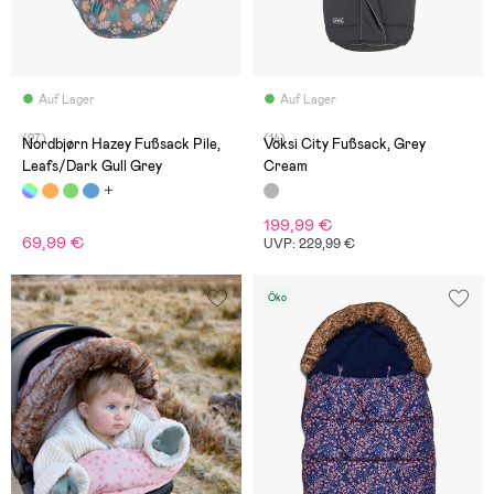
Auf Lager
Auf Lager
(27)
(14)
Nordbjørn Hazey Fußsack Pile,
Voksi City Fußsack, Grey
Leafs/Dark Gull Grey
Cream
199,99 €
69,99 €
UVP: 229,99 €
Öko