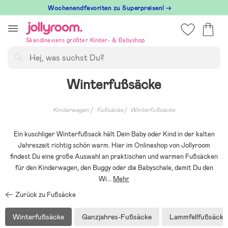
Hoppa
Wochenendfavoriten zu Superpreisen! →
till
innehållet
Skandinaviens größter Kinder- & Babyshop
Suchen
Winterfußsäcke
Kinderwagen
Fußsäcke
Winterfußsäcke
Ein kuschliger Winterfußsack hält Dein Baby oder Kind in der kalten
Jahreszeit richtig schön warm. Hier im Onlineshop von Jollyroom
findest Du eine große Auswahl an praktischen und warmen Fußsäcken
für den Kinderwagen, den Buggy oder die Babyschale, damit Du den
Wi
...
Mehr
Zurück zu Fußsäcke
Winterfußsäcke
Ganzjahres-Fußsäcke
Lammfellfußsäcke