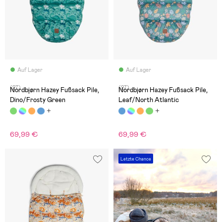
Auf Lager
Auf Lager
(27)
(27)
Nordbjørn Hazey Fußsack Pile,
Nordbjørn Hazey Fußsack Pile,
Dino/Frosty Green
Leaf/North Atlantic
69,99 €
69,99 €
Letzte Chance