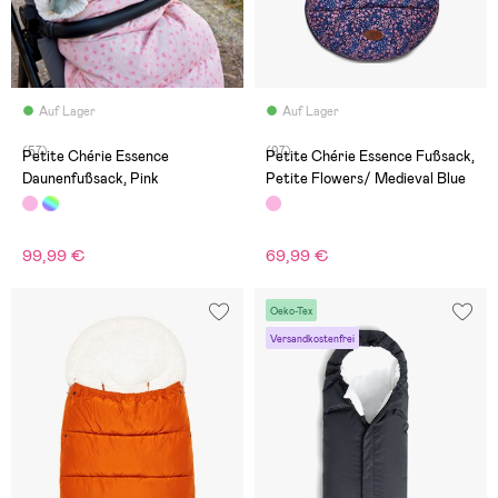
Auf Lager
Auf Lager
(57)
(97)
Petite Chérie Essence
Petite Chérie Essence Fußsack,
Daunenfußsack, Pink
Petite Flowers/ Medieval Blue
99,99 €
69,99 €
Oeko-Tex
Versandkostenfrei