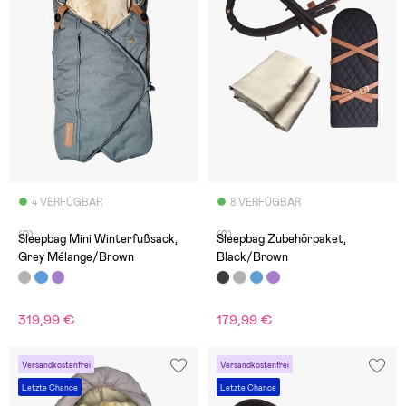
4 VERFÜGBAR
8 VERFÜGBAR
(0)
(0)
Sleepbag Mini Winterfußsack,
Sleepbag Zubehörpaket,
Grey Mélange/Brown
Black/Brown
319,99 €
179,99 €
Versandkostenfrei
Versandkostenfrei
Letzte Chance
Letzte Chance