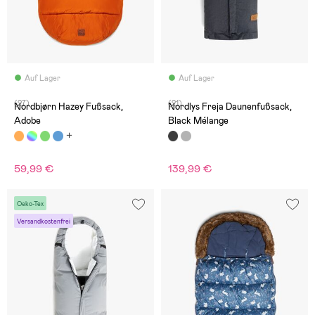
Auf Lager
Auf Lager
(27)
(21)
Nordbjørn Hazey Fußsack,
Nordlys Freja Daunenfußsack,
Adobe
Black Mélange
59,99 €
139,99 €
Oeko-Tex
Versandkostenfrei