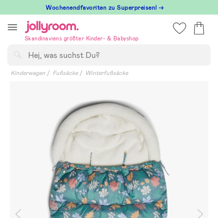
Hoppa
Wochenendfavoriten zu Superpreisen! →
till
innehållet
Skandinaviens größter Kinder- & Babyshop
Suchen
Kinderwagen
Fußsäcke
Winterfußsäcke