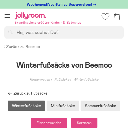
Hoppa
Wochenendfavoriten zu Superpreisen! →
till
innehållet
Skandinaviens größter Kinder- & Babyshop
Suchen
Zurück zu Beemoo
Winterfußsäcke von Beemoo
Kinderwagen
Fußsäcke
Winterfußsäcke
Zurück zu Fußsäcke
Winterfußsäcke
Minifußsäcke
Sommerfußsäcke
Filter anwenden
Sortieren