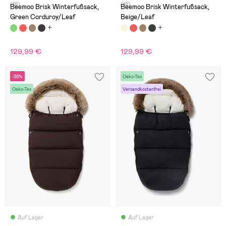
(18)
(18)
Beemoo Brisk Winterfußsack,
Beemoo Brisk Winterfußsack,
Green Corduroy/Leaf
Beige/Leaf
129,99 €
129,99 €
-38%
Oeko-Tex
Oeko-Tex
Versandkostenfrei
Auf Lager
Auf Lager