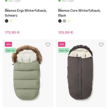
Auf Lager
Auf Lager
(5)
(9)
Beemoo Ergo Winterfußsack,
Beemoo Core Winterfußsack,
Schwarz
Black
179,99 €
129,99 €
-38%
-38%
Oeko-Tex
Oeko-Tex