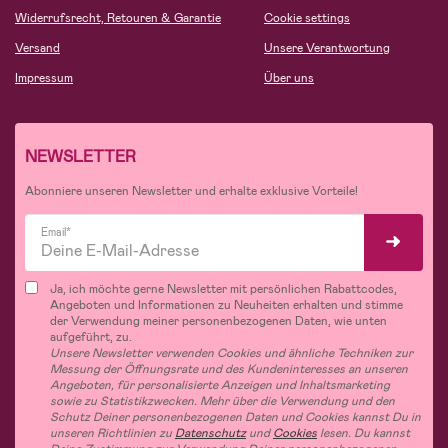
Widerrufsrecht, Retouren & Garantie
Cookie settings
Versand
Unsere Verantwortung
Impressum
Über uns
NEWSLETTER
Abonniere unseren Newsletter und erhalte exklusive Vorteile!
Email*
Ja, ich möchte gerne Newsletter mit persönlichen Rabattcodes,
Angeboten und Informationen zu Neuheiten erhalten und stimme
der Verwendung meiner personenbezogenen Daten, wie unten
aufgeführt, zu.
Unsere Newsletter verwenden Cookies und ähnliche Techniken zur
Messung der Öffnungsrate und des Kundeninteresses an unseren
Angeboten, für personalisierte Anzeigen und Inhaltsmarketing
sowie zu Statistikzwecken. Mehr über die Verwendung und den
Schutz Deiner personenbezogenen Daten und Cookies kannst Du in
unseren Richtlinien zu
Datenschutz
und
Cookies
lesen. Du kannst