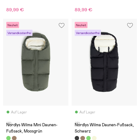
89,99 €
89,99 €
Neuheit
Neuheit
Versandkostenfrei
Versandkostenfrei
Auf Lager
Auf Lager
(0)
(0)
Nordlys Wilma Mini Daunen-
Nordlys Wilma Daunen-Fußsack,
Fußsack, Moosgrün
Schwarz