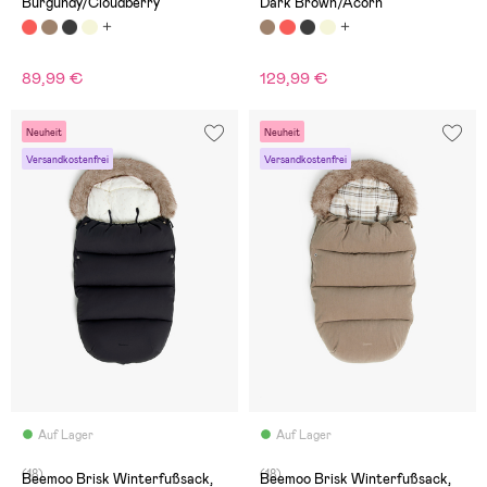
Burgundy/Cloudberry
Dark Brown/Acorn
89,99 €
129,99 €
Neuheit
Neuheit
Versandkostenfrei
Versandkostenfrei
Auf Lager
Auf Lager
(18)
(18)
Beemoo Brisk Winterfußsack,
Beemoo Brisk Winterfußsack,