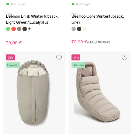
Auf Lager
Auf Lager
(18)
(9)
Beemoo Brisk Winterfußsack,
Beemoo Core Winterfußsack,
Light Green/Eucalyptus
Grey
79,99 €
79,99 €
(
Mitgl.
59,99 €
)
-38%
-44%
Oeko-Tex
Oeko-Tex