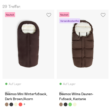
29 Treffer.
Neuheit
Neuheit
Versandkostenfrei
Auf Lager
Auf Lager
(23)
(0)
Beemoo Mini Winterfußsack,
Beemoo Wilma Daunen-
Dark Brown/Acorn
Fußsack, Kastanie