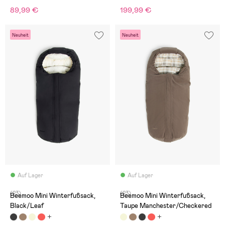
89,99 €
199,99 €
Neuheit
Neuheit
Auf Lager
Auf Lager
(23)
(23)
Beemoo Mini Winterfußsack,
Beemoo Mini Winterfußsack,
Black/Leaf
Taupe Manchester/Checkered