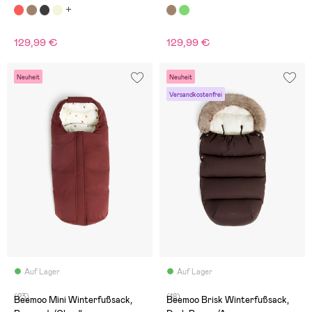
129,99 €
129,99 €
Neuheit
Neuheit
Versandkostenfrei
Auf Lager
Auf Lager
(23)
(18)
Beemoo Mini Winterfußsack,
Beemoo Brisk Winterfußsack,