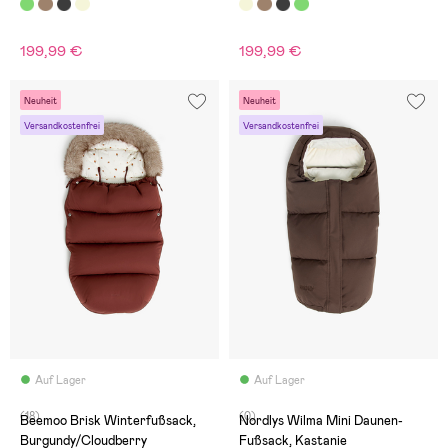
199,99 €
199,99 €
Neuheit
Neuheit
Versandkostenfrei
Versandkostenfrei
Auf Lager
Auf Lager
(18)
(0)
Beemoo Brisk Winterfußsack,
Nordlys Wilma Mini Daunen-
Burgundy/Cloudberry
Fußsack, Kastanie