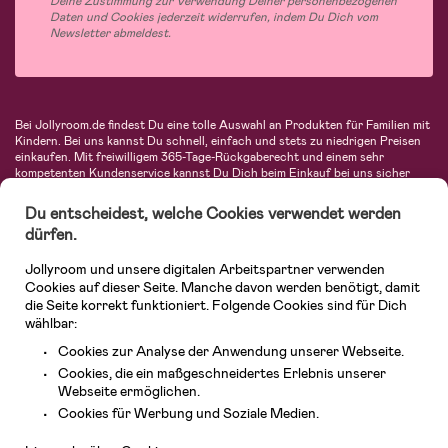
Deine Zustimmung zur Verwendung Deiner personenbezogenen
Daten und Cookies jederzeit widerrufen, indem Du Dich vom
Newsletter abmeldest.
Bei Jollyroom.de findest Du eine tolle Auswahl an Produkten für Familien mit
Kindern. Bei uns kannst Du schnell, einfach und stets zu niedrigen Preisen
einkaufen. Mit freiwilligem 365-Tage-Rückgaberecht und einem sehr
kompetenten Kundenservice kannst Du Dich beim Einkauf bei uns sicher
fühlen. In unserem Sortiment findest Du unter anderem Kinderwagen,
Autositze, Kinder- und Babymode, Produkte für Mütter und eine Menge
Du entscheidest, welche Cookies verwendet werden
fantastischer Einrichtungsgegenstände, Spielsachen, Babyprodukte und
dürfen.
vieles mehr. Wir haben Produkte von bekannten Herstellern wie Britax, Maxi-
Cosi, Hauck, Baby Jogger, Ergobaby, Didriksons, KidKraft, Ergobaby, Philips
Jollyroom und unsere digitalen Arbeitspartner verwenden
Avent, Jack Wolfskin, Cybex, LEGO und vielen mehr. Schau Dich um in
unserer vielfältigen Online-Boutique für Kinder & Babys. Willkommen!
Cookies auf dieser Seite. Manche davon werden benötigt, damit
die Seite korrekt funktioniert. Folgende Cookies sind für Dich
wählbar:
Cookies zur Analyse der Anwendung unserer Webseite.
Cookies, die ein maßgeschneidertes Erlebnis unserer
Webseite ermöglichen.
Kundendienst
Cookies für Werbung und Soziale Medien.