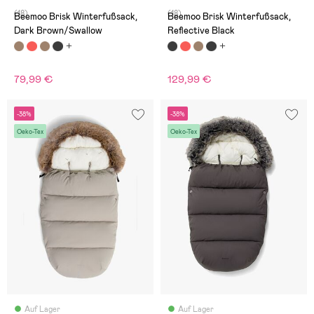
(18)
(18)
Beemoo Brisk Winterfußsack,
Beemoo Brisk Winterfußsack,
Dark Brown/Swallow
Reflective Black
79,99 €
129,99 €
-38%
-38%
Oeko-Tex
Oeko-Tex
Auf Lager
Auf Lager