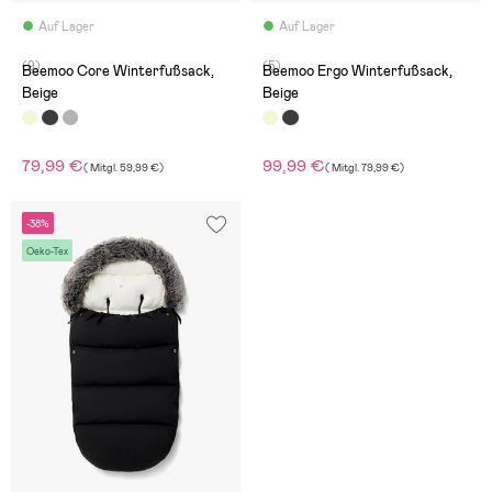
Auf Lager
Auf Lager
(9)
(5)
Beemoo Core Winterfußsack,
Beemoo Ergo Winterfußsack,
Beige
Beige
79,99 €
99,99 €
(
Mitgl.
59,99 €
)
(
Mitgl.
79,99 €
)
-38%
Oeko-Tex