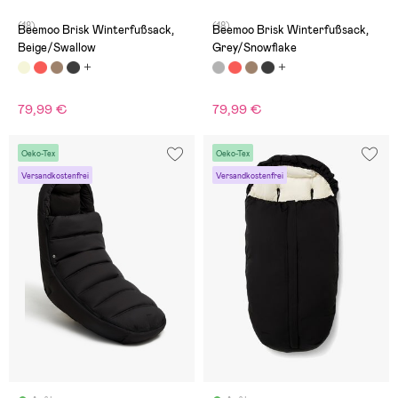
(18)
(18)
Beemoo Brisk Winterfußsack,
Beemoo Brisk Winterfußsack,
Beige/Swallow
Grey/Snowflake
79,99 €
79,99 €
Oeko-Tex
Oeko-Tex
Versandkostenfrei
Versandkostenfrei