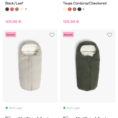
Black/Leaf
Taupe Corduroy/Checkered
129,99 €
129,99 €
Neuheit
Neuheit
Auf Lager
Auf Lager
(23)
(23)