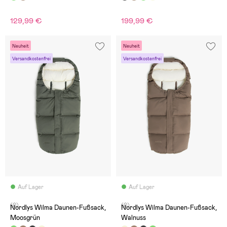
129,99 €
199,99 €
Neuheit
Neuheit
Versandkostenfrei
Versandkostenfrei
Auf Lager
Auf Lager
(0)
(0)
Nordlys Wilma Daunen-Fußsack,
Nordlys Wilma Daunen-Fußsack,
Moosgrün
Walnuss