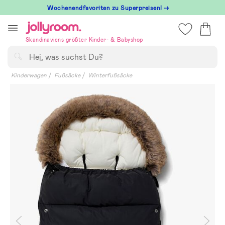
Hoppa
Wochenendfavoriten zu Superpreisen! →
till
innehållet
Skandinaviens größter Kinder- & Babyshop
Suchen
Kinderwagen
Fußsäcke
Winterfußsäcke