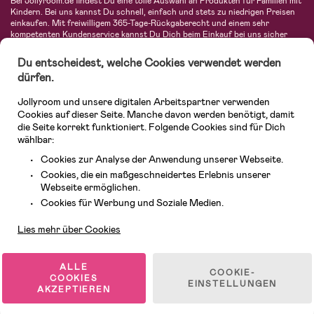
Bei Jollyroom.de findest Du eine tolle Auswahl an Produkten für Familien mit
Kindern. Bei uns kannst Du schnell, einfach und stets zu niedrigen Preisen
einkaufen. Mit freiwilligem 365-Tage-Rückgaberecht und einem sehr
kompetenten Kundenservice kannst Du Dich beim Einkauf bei uns sicher
fühlen. In unserem Sortiment findest Du unter anderem Kinderwagen,
Autositze, Kinder- und Babymode, Produkte für Mütter und eine Menge
Du entscheidest, welche Cookies verwendet werden
fantastischer Einrichtungsgegenstände, Spielsachen, Babyprodukte und
dürfen.
vieles mehr. Wir haben Produkte von bekannten Herstellern wie Britax, Maxi-
Cosi, Hauck, Baby Jogger, Ergobaby, Didriksons, KidKraft, Ergobaby, Philips
Jollyroom und unsere digitalen Arbeitspartner verwenden
Avent, Jack Wolfskin, Cybex, LEGO und vielen mehr. Schau Dich um in
unserer vielfältigen Online-Boutique für Kinder & Babys. Willkommen!
Cookies auf dieser Seite. Manche davon werden benötigt, damit
die Seite korrekt funktioniert. Folgende Cookies sind für Dich
wählbar:
Cookies zur Analyse der Anwendung unserer Webseite.
Cookies, die ein maßgeschneidertes Erlebnis unserer
Webseite ermöglichen.
Kundendienst
Cookies für Werbung und Soziale Medien.
Lies mehr über Cookies
© 2026 Jollyroom GmbH. Alle Rechte vorbehalten.
ALLE
COOKIE-
COOKIES
EINSTELLUNGEN
AKZEPTIEREN