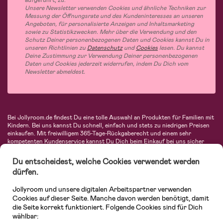
Unsere Newsletter verwenden Cookies und ähnliche Techniken zur
Messung der Öffnungsrate und des Kundeninteresses an unseren
Angeboten, für personalisierte Anzeigen und Inhaltsmarketing
sowie zu Statistikzwecken. Mehr über die Verwendung und den
Schutz Deiner personenbezogenen Daten und Cookies kannst Du in
unseren Richtlinien zu
Datenschutz
und
Cookies
lesen. Du kannst
Deine Zustimmung zur Verwendung Deiner personenbezogenen
Daten und Cookies jederzeit widerrufen, indem Du Dich vom
Newsletter abmeldest.
Bei Jollyroom.de findest Du eine tolle Auswahl an Produkten für Familien mit
Kindern. Bei uns kannst Du schnell, einfach und stets zu niedrigen Preisen
einkaufen. Mit freiwilligem 365-Tage-Rückgaberecht und einem sehr
kompetenten Kundenservice kannst Du Dich beim Einkauf bei uns sicher
fühlen. In unserem Sortiment findest Du unter anderem Kinderwagen,
Autositze, Kinder- und Babymode, Produkte für Mütter und eine Menge
Du entscheidest, welche Cookies verwendet werden
fantastischer Einrichtungsgegenstände, Spielsachen, Babyprodukte und
dürfen.
vieles mehr. Wir haben Produkte von bekannten Herstellern wie Britax, Maxi-
Cosi, Hauck, Baby Jogger, Ergobaby, Didriksons, KidKraft, Ergobaby, Philips
Jollyroom und unsere digitalen Arbeitspartner verwenden
Avent, Jack Wolfskin, Cybex, LEGO und vielen mehr. Schau Dich um in
unserer vielfältigen Online-Boutique für Kinder & Babys. Willkommen!
Cookies auf dieser Seite. Manche davon werden benötigt, damit
die Seite korrekt funktioniert. Folgende Cookies sind für Dich
wählbar: