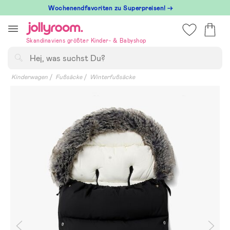
Hoppa
Wochenendfavoriten zu Superpreisen! →
till
innehållet
Skandinaviens größter Kinder- & Babyshop
Suchen
Kinderwagen
Fußsäcke
Winterfußsäcke