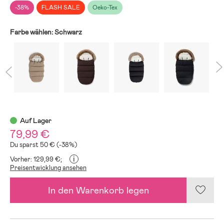
-38%
FLASH SALE
Oeko-Tex
Farbe wählen:
Schwarz
Auf Lager
79,99 €
Du sparst 50 € (-38%)
i
Vorher: 129,99 €;
Preisentwicklung ansehen
In den Warenkorb legen