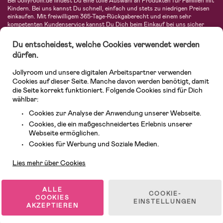
Bei Jollyroom.de findest Du eine tolle Auswahl an Produkten für Familien mit
Kindern. Bei uns kannst Du schnell, einfach und stets zu niedrigen Preisen
einkaufen. Mit freiwilligem 365-Tage-Rückgaberecht und einem sehr
kompetenten Kundenservice kannst Du Dich beim Einkauf bei uns sicher
fühlen. In unserem Sortiment findest Du unter anderem Kinderwagen,
Autositze, Kinder- und Babymode, Produkte für Mütter und eine Menge
Du entscheidest, welche Cookies verwendet werden
fantastischer Einrichtungsgegenstände, Spielsachen, Babyprodukte und
dürfen.
vieles mehr. Wir haben Produkte von bekannten Herstellern wie Britax, Maxi-
Cosi, Hauck, Baby Jogger, Ergobaby, Didriksons, KidKraft, Ergobaby, Philips
Jollyroom und unsere digitalen Arbeitspartner verwenden
Avent, Jack Wolfskin, Cybex, LEGO und vielen mehr. Schau Dich um in
unserer vielfältigen Online-Boutique für Kinder & Babys. Willkommen!
Cookies auf dieser Seite. Manche davon werden benötigt, damit
die Seite korrekt funktioniert. Folgende Cookies sind für Dich
wählbar:
Cookies zur Analyse der Anwendung unserer Webseite.
Cookies, die ein maßgeschneidertes Erlebnis unserer
Webseite ermöglichen.
Kundendienst
Cookies für Werbung und Soziale Medien.
Lies mehr über Cookies
© 2026 Jollyroom GmbH. Alle Rechte vorbehalten.
ALLE
COOKIE-
COOKIES
EINSTELLUNGEN
AKZEPTIEREN