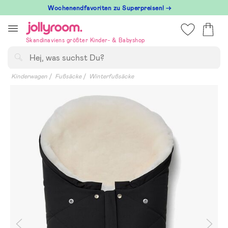
Hoppa
Wochenendfavoriten zu Superpreisen! →
till
innehållet
Skandinaviens größter Kinder- & Babyshop
Suchen
Kinderwagen
Fußsäcke
Winterfußsäcke