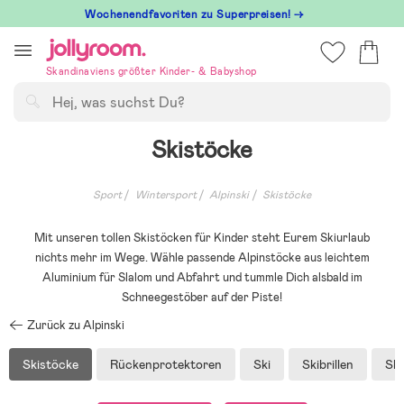
Hoppa
Wochenendfavoriten zu Superpreisen! →
till
innehållet
Skandinaviens größter Kinder- & Babyshop
Suchen
Skistöcke
Sport
Wintersport
Alpinski
Skistöcke
Mit unseren tollen Skistöcken für Kinder steht Eurem Skiurlaub
nichts mehr im Wege. Wähle passende Alpinstöcke aus leichtem
Aluminium für Slalom und Abfahrt und tummle Dich alsbald im
Schneegestöber auf der Piste!
Zurück zu Alpinski
Skistöcke
Rückenprotektoren
Ski
Skibrillen
Ski