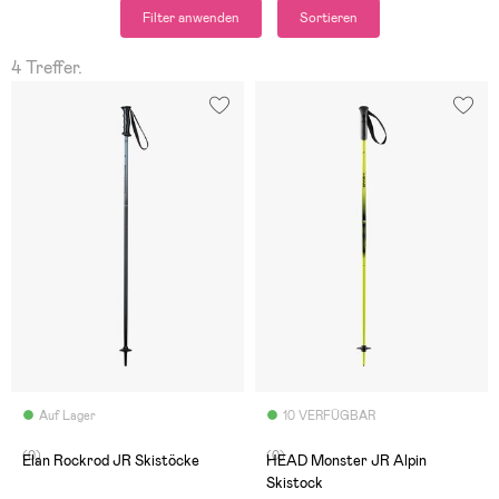
Filter anwenden
Sortieren
4 Treffer.
Auf Lager
10 VERFÜGBAR
(0)
(0)
Elan Rockrod JR Skistöcke
HEAD Monster JR Alpin
Skistock