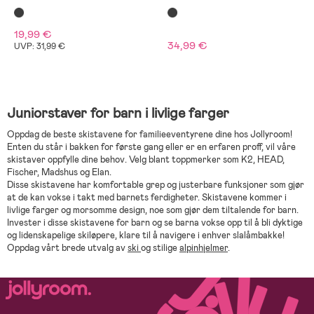
19,99 €
34,99 €
UVP: 31,99 €
Juniorstaver for barn i livlige farger
Oppdag de beste skistavene for familieeventyrene dine hos Jollyroom!
Enten du står i bakken for første gang eller er en erfaren proff, vil våre
skistaver oppfylle dine behov. Velg blant toppmerker som K2, HEAD,
Fischer, Madshus og Elan.
Disse skistavene har komfortable grep og justerbare funksjoner som gjør
at de kan vokse i takt med barnets ferdigheter. Skistavene kommer i
livlige farger og morsomme design, noe som gjør dem tiltalende for barn.
Invester i disse skistavene for barn og se barna vokse opp til å bli dyktige
og lidenskapelige skiløpere, klare til å navigere i enhver slalåmbakke!
Oppdag vårt brede utvalg av
ski
og stilige
alpinhjelmer
.