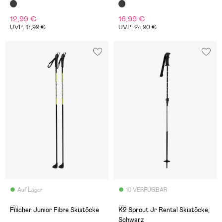
12,99 €
16,99 €
UVP: 17,99 €
UVP: 24,90 €
Auf Lager
10 VERFÜGBAR
(0)
(0)
Fischer Junior Fibre Skistöcke
K2 Sprout Jr Rental Skistöcke,
Schwarz