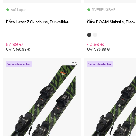
Auf Lager
3 VERFÜGBAR
(0)
(0)
Roxa Lazer 3 Skischuhe, Dunkelblau
Giro ROAM Skibrille, Bla
87,99 €
43,99 €
UVP: 146,99 €
UVP: 78,99 €
Versandkostenfrei
Versandkostenfrei