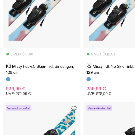
6 VERFÜGBAR
6 VERFÜGBAR
(0)
(0)
K2 Missy Fdt 4.5 Skier inkl. Bindungen,
K2 Missy Fdt 4.5 Skier inkl
109 cm
129 cm
239,99 €
239,99 €
UVP: 272,09 €
UVP: 272,09 €
Versandkostenfrei
Versandkostenfrei