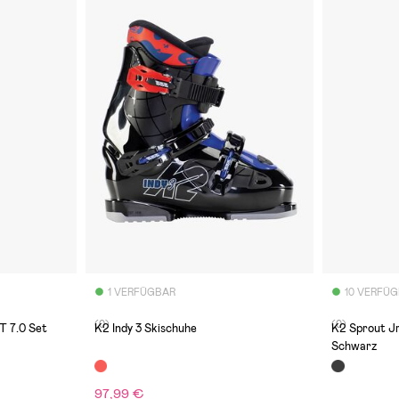
1 VERFÜGBAR
10 VERFÜ
(0)
(0)
T 7.0 Set
K2 Indy 3 Skischuhe
K2 Sprout Jr
Schwarz
97,99 €