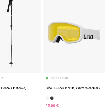
GBAR
7 VERFÜGBAR
(0)
 Rental Skistöcke,
Giro ROAM Skibrille, White Wordmark
43,99 €