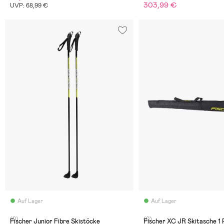
303,99 €
UVP: 68,99 €
Auf Lager
Auf Lager
(0)
(0)
Fischer Junior Fibre Skistöcke
Fischer XC JR Skitasche 1