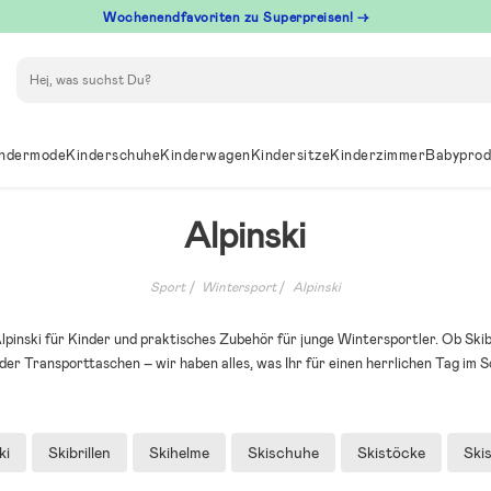
Wochenendfavoriten zu Superpreisen! →
Suchen
ndermode
Kinderschuhe
Kinderwagen
Kindersitze
Kinderzimmer
Babyprod
Alpinski
Sport
Wintersport
Alpinski
lpinski für Kinder und praktisches Zubehör für junge Wintersportler. Ob Skib
er Transporttaschen – wir haben alles, was Ihr für einen herrlichen Tag im 
ki
Skibrillen
Skihelme
Skischuhe
Skistöcke
Ski