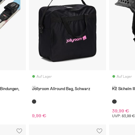
Auf Lager
Auf Lager
(1)
(1)
. Bindungen,
Jollyroom Allround Bag, Schwarz
K2 Skihelm I
39,99 €
9,99 €
UVP: 83,99 