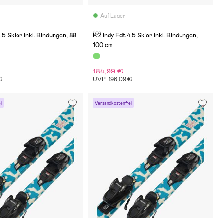
Auf Lager
(0)
.5 Skier inkl. Bindungen, 88
K2 Indy Fdt 4.5 Skier inkl. Bindungen,
100 cm
184,99 €
€
UVP: 196,09 €
i
Versandkostenfrei