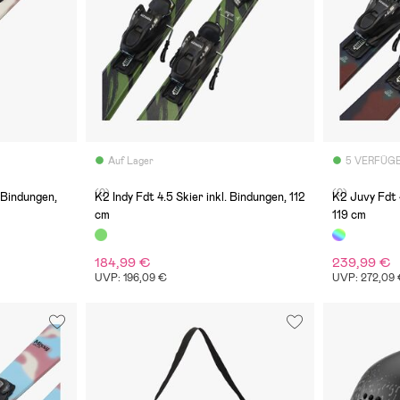
Auf Lager
5 VERFÜG
(0)
(0)
. Bindungen,
K2 Indy Fdt 4.5 Skier inkl. Bindungen, 112
K2 Juvy Fdt 4
cm
119 cm
184,99 €
239,99 €
UVP: 196,09 €
UVP: 272,09