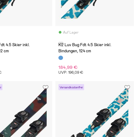
Auf Lager
(0)
t 4.5 Skier inkl.
K2 Luv Bug Fdt 4.5 Skier inkl.
12 cm
Bindungen, 124 cm
184,99 €
€
UVP: 196,09 €
i
Versandkostenfrei