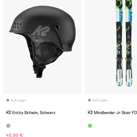
Auf Lager
Auf Lager
(2)
(0)
K2 Entity Skihelm, Schwarz
K2 Mindbender Jr Skier FD
45,99 €