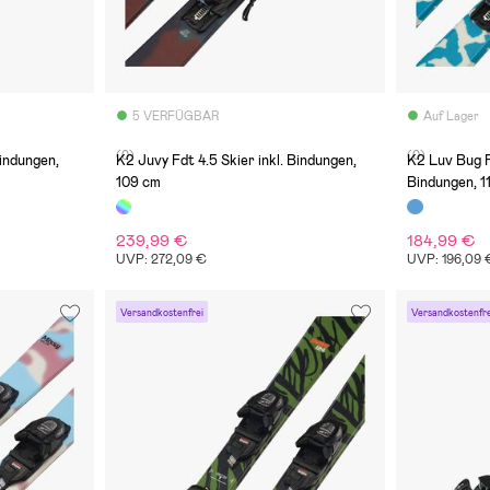
5 VERFÜGBAR
Auf Lager
(0)
(0)
Bindungen,
K2 Juvy Fdt 4.5 Skier inkl. Bindungen,
K2 Luv Bug Fd
109 cm
Bindungen, 1
239,99 €
184,99 €
UVP: 272,09 €
UVP: 196,09 
Versandkostenfrei
Versandkostenfre