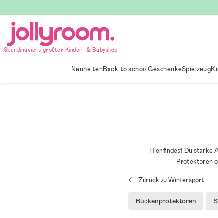
Hoppa
till
innehållet
Skandinaviens größter Kinder- & Babyshop
Neuheiten
Back to school
Geschenke
Spielzeug
Ki
Hier findest Du starke A
Protektoren od
Zurück zu Wintersport
Rückenprotektoren
S