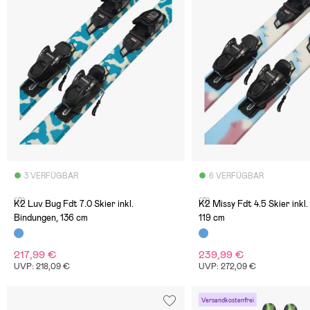
3 VERFÜGBAR
6 VERFÜGBAR
(0)
(0)
K2 Luv Bug Fdt 7.0 Skier inkl.
K2 Missy Fdt 4.5 Skier inkl
Bindungen, 136 cm
119 cm
217,99 €
239,99 €
UVP: 218,09 €
UVP: 272,09 €
Versandkostenfrei