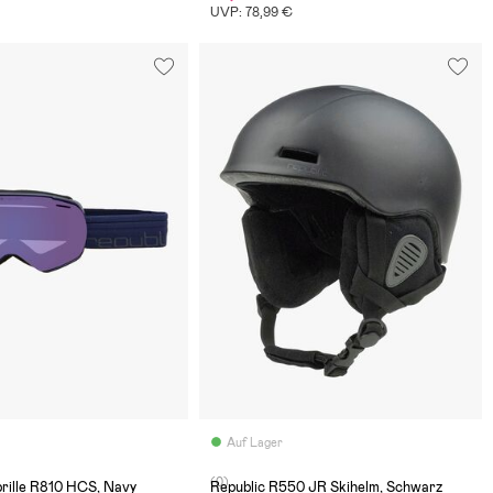
UVP: 78,99 €
Auf Lager
(0)
brille R810 HCS, Navy
Republic R550 JR Skihelm, Schwarz