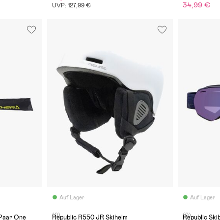
34,99 €
UVP: 127,99 €
Auf Lager
Auf Lager
(0)
(0)
 Paar One
Republic R550 JR Skihelm
Republic Ski