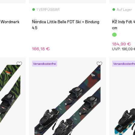
1 VERFÜGBAR
Auf Lager
(0)
(0)
ck Wordmark
Nordica Little Belle FDT Ski + Bindung
K2 Indy Fdt 4
4.5
cm
184,99 €
166,18 €
UVP: 196,09 
Versandkostenfrei
Versandkostenfre