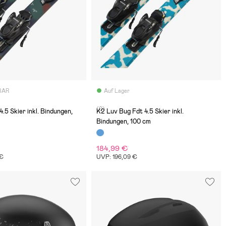
BAR
Auf Lager
(0)
.5 Skier inkl. Bindungen,
K2 Luv Bug Fdt 4.5 Skier inkl.
Bindungen, 100 cm
184,99 €
 €
UVP: 196,09 €