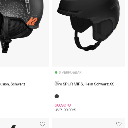
6 VERFÜGBAR
(0)
llusion, Schwarz
Giro SPUR MIPS, Helm Schwarz XS
60,99 €
€
UVP: 99,99 €