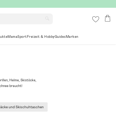
ukte
Mama
Sport
Freizeit & Hobby
Guides
Marken
rillen, Helme, Skistöcke,
Schnee braucht!
säcke und Skischuhtaschen