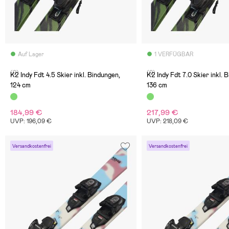
Auf Lager
1 VERFÜGBAR
(0)
(0)
K2 Indy Fdt 4.5 Skier inkl. Bindungen,
K2 Indy Fdt 7.0 Skier inkl. 
124 cm
136 cm
184,99 €
217,99 €
UVP: 196,09 €
UVP: 218,09 €
Versandkostenfrei
Versandkostenfrei