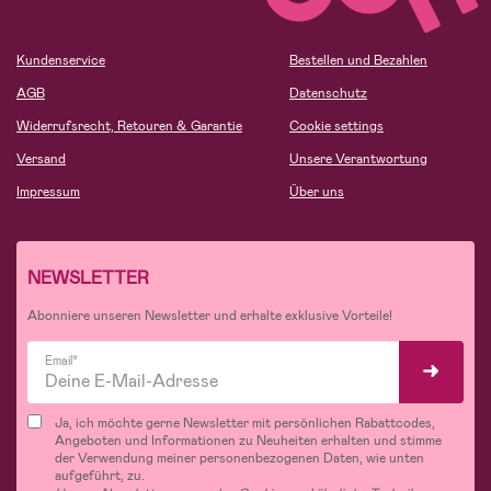
Kundenservice
Bestellen und Bezahlen
AGB
Datenschutz
Widerrufsrecht, Retouren & Garantie
Cookie settings
Versand
Unsere Verantwortung
Impressum
Über uns
NEWSLETTER
Abonniere unseren Newsletter und erhalte exklusive Vorteile!
Email*
Ja, ich möchte gerne Newsletter mit persönlichen Rabattcodes,
Angeboten und Informationen zu Neuheiten erhalten und stimme
der Verwendung meiner personenbezogenen Daten, wie unten
aufgeführt, zu.