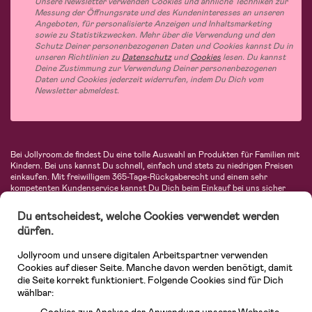
Unsere Newsletter verwenden Cookies und ähnliche Techniken zur
Messung der Öffnungsrate und des Kundeninteresses an unseren
Angeboten, für personalisierte Anzeigen und Inhaltsmarketing
sowie zu Statistikzwecken. Mehr über die Verwendung und den
Schutz Deiner personenbezogenen Daten und Cookies kannst Du in
unseren Richtlinien zu
Datenschutz
und
Cookies
lesen. Du kannst
Deine Zustimmung zur Verwendung Deiner personenbezogenen
Daten und Cookies jederzeit widerrufen, indem Du Dich vom
Newsletter abmeldest.
Bei Jollyroom.de findest Du eine tolle Auswahl an Produkten für Familien mit
Kindern. Bei uns kannst Du schnell, einfach und stets zu niedrigen Preisen
einkaufen. Mit freiwilligem 365-Tage-Rückgaberecht und einem sehr
kompetenten Kundenservice kannst Du Dich beim Einkauf bei uns sicher
fühlen. In unserem Sortiment findest Du unter anderem Kinderwagen,
Autositze, Kinder- und Babymode, Produkte für Mütter und eine Menge
Du entscheidest, welche Cookies verwendet werden
fantastischer Einrichtungsgegenstände, Spielsachen, Babyprodukte und
dürfen.
vieles mehr. Wir haben Produkte von bekannten Herstellern wie Britax, Maxi-
Cosi, Hauck, Baby Jogger, Ergobaby, Didriksons, KidKraft, Ergobaby, Philips
Jollyroom und unsere digitalen Arbeitspartner verwenden
Avent, Jack Wolfskin, Cybex, LEGO und vielen mehr. Schau Dich um in
unserer vielfältigen Online-Boutique für Kinder & Babys. Willkommen!
Cookies auf dieser Seite. Manche davon werden benötigt, damit
die Seite korrekt funktioniert. Folgende Cookies sind für Dich
wählbar: