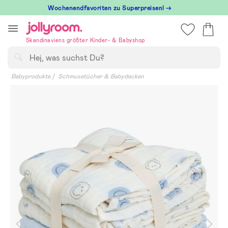
Hoppa
Wochenendfavoriten zu Superpreisen! →
till
innehållet
Skandinaviens größter Kinder- & Babyshop
Suchen
Babyprodukte
Schmusetücher & Babydecken