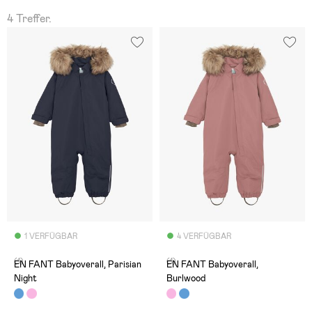
4 Treffer.
1 VERFÜGBAR
4 VERFÜGBAR
(1)
(1)
EN FANT Babyoverall, Parisian
EN FANT Babyoverall,
Night
Burlwood