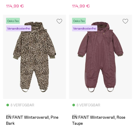
114,99 €
114,99 €
Oeko-Tex
Oeko-Tex
Versandkostenfrei
Versandkostenfrei
8 VERFÜGBAR
8 VERFÜGBAR
(0)
(0)
EN FANT Winteroverall, Pine
EN FANT Winteroverall, Rose
Bark
Taupe