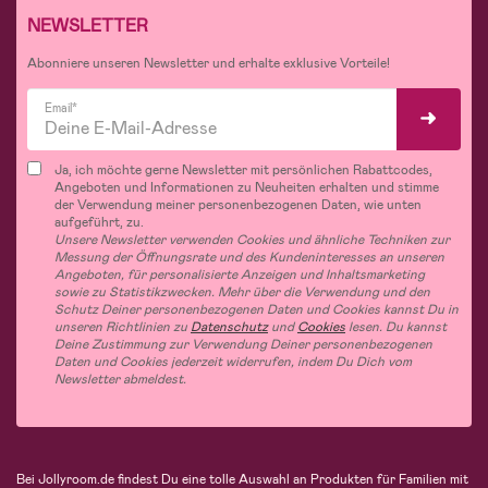
NEWSLETTER
Abonniere unseren Newsletter und erhalte exklusive Vorteile!
Email*
Ja, ich möchte gerne Newsletter mit persönlichen Rabattcodes,
Angeboten und Informationen zu Neuheiten erhalten und stimme
der Verwendung meiner personenbezogenen Daten, wie unten
aufgeführt, zu.
Unsere Newsletter verwenden Cookies und ähnliche Techniken zur
Messung der Öffnungsrate und des Kundeninteresses an unseren
Angeboten, für personalisierte Anzeigen und Inhaltsmarketing
sowie zu Statistikzwecken. Mehr über die Verwendung und den
Schutz Deiner personenbezogenen Daten und Cookies kannst Du in
unseren Richtlinien zu
Datenschutz
und
Cookies
lesen. Du kannst
Deine Zustimmung zur Verwendung Deiner personenbezogenen
Daten und Cookies jederzeit widerrufen, indem Du Dich vom
Newsletter abmeldest.
Bei Jollyroom.de findest Du eine tolle Auswahl an Produkten für Familien mit