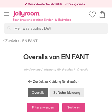
Hoppa
Versandkostenfrei ab 120 €
Preisgarantie
till
Freiwilliges 365-Tage-Rückgaberecht
innehållet
Bestellungen, die nach 12:00 Uhr eingehen, werden am nächsten Werktag versandt!
Skandinaviens größter Kinder- & Babyshop
Suchen
Zurück zu EN FANT
Overalls von EN FANT
Kindermode
Kleidung für draußen
Overalls
Zurück zu Kleidung für draußen
Overalls
Softshellkleidung
Filter anwenden
Sortieren