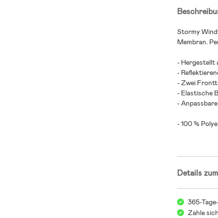
Beschreibu
Stormy Windf
Membran. Per
- Hergestellt
- Reflektieren
- Zwei Front
- Elastische
- Anpassbarer
- 100 % Polye
Details zum
365-Tage
Zahle sic