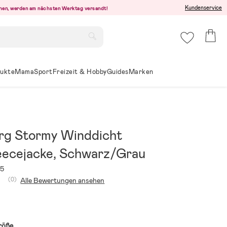
Kundenservice
ehen, werden am nächsten Werktag versandt!
ukte
Mama
Sport
Freizeit & Hobby
Guides
Marken
rg Stormy Winddicht
eecejacke, Schwarz/Grau
35
(0)
Alle Bewertungen ansehen
röße