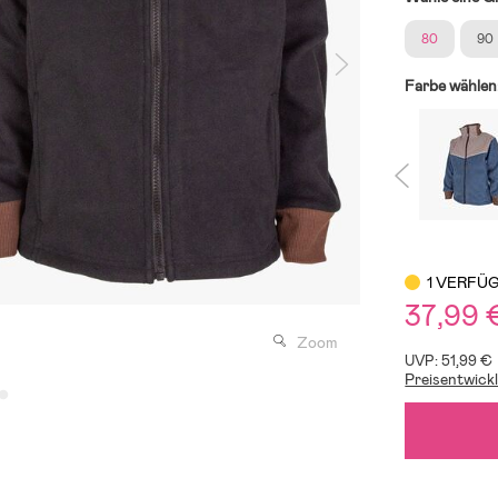
80
90
Farbe wählen
1 VERFÜ
37,99 
Zoom
UVP: 51,99 €
Preisentwick