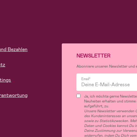
und Bezahlen
NEWSLETTER
utz
Abonniere unseren Newsletter und er
tings
Email*
rantwortung
Ja, ich möchte gerne Newslette
Neuheiten erhalten und stimme
aufgeführt, zu.
Unsere Newsletter verwenden C
des Kundeninteresses an unsere
sowie zu Statistikzwecken. Me
Daten und Cookies kannst Du in
Deine Zustimmung zur Verwend
widerrufen, indem Du Dich vom