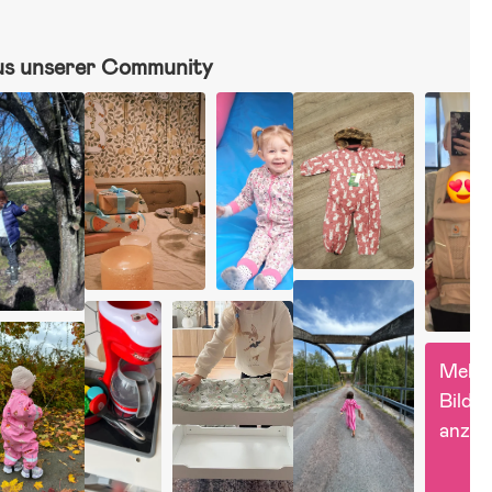
us unserer Community
Mehr 
Bilder 
anzei