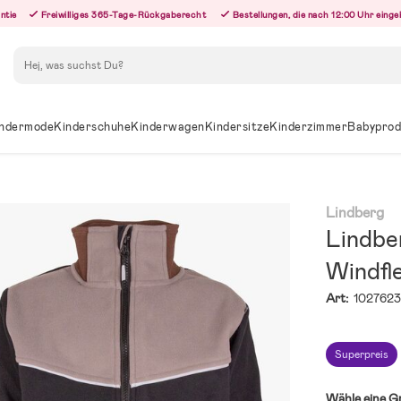
ntie
Freiwilliges 365-Tage-Rückgaberecht
Bestellungen, die nach 12:00 Uhr eing
Suchen
ndermode
Kinderschuhe
Kinderwagen
Kindersitze
Kinderzimmer
Babyprod
Lindberg
Lindbe
Windfl
Art:
102762
Superpreis
Wähle eine G