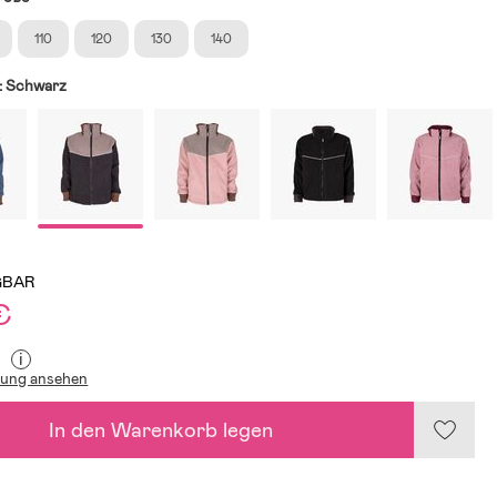
110
120
130
140
:
Schwarz
GBAR
€
i
lung ansehen
In den Warenkorb legen