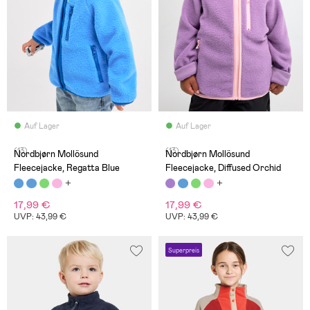
Auf Lager
Auf Lager
(13)
(13)
Nordbjørn Mollösund
Nordbjørn Mollösund
Fleecejacke, Regatta Blue
Fleecejacke, Diffused Orchid
17,99 €
17,99 €
UVP: 43,99 €
UVP: 43,99 €
Superpreis