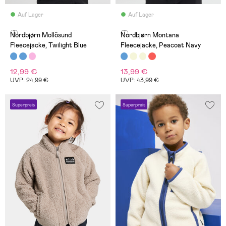
Auf Lager
Auf Lager
(3)
(7)
Nordbjørn Mollösund
Nordbjørn Montana
Fleecejacke, Twilight Blue
Fleecejacke, Peacoat Navy
12,99 €
13,99 €
UVP: 24,99 €
UVP: 43,99 €
Superpreis
Superpreis