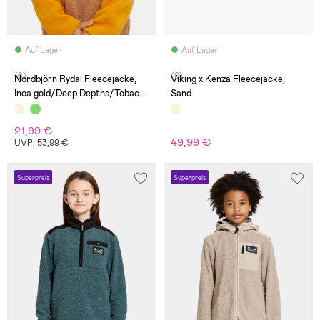
Auf Lager
Auf Lager
(6)
(0)
Nordbjörn Rydal Fleecejacke,
Viking x Kenza Fleecejacke,
Inca gold/Deep Depths/Tobacco
Sand
brown
21,99 €
49,99 €
UVP: 53,99 €
Superpreis
Superpreis