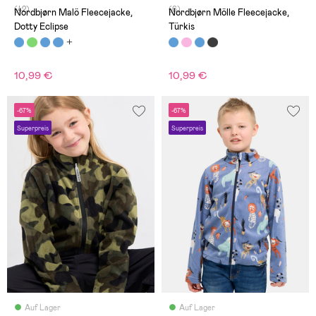
(42)
(6)
Nordbjørn Malö Fleecejacke,
Nordbjørn Mölle Fleecejacke,
Dotty Eclipse
Türkis
10,99 €
10,99 €
-67%
-67%
Superpreis
Superpreis
Auf Lager
Auf Lager