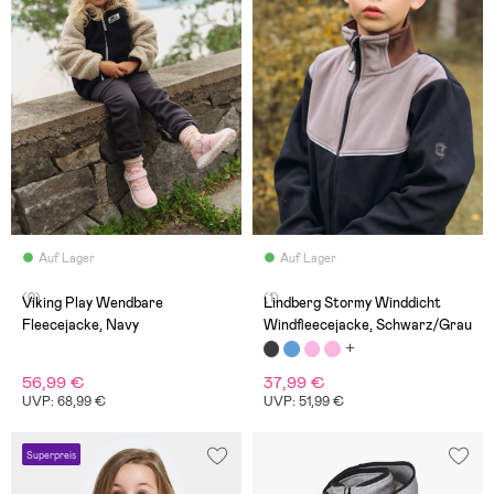
Auf Lager
Auf Lager
(0)
(1)
Viking Play Wendbare
Lindberg Stormy Winddicht
Fleecejacke, Navy
Windfleecejacke, Schwarz/Grau
56,99 €
37,99 €
UVP: 68,99 €
UVP: 51,99 €
Superpreis