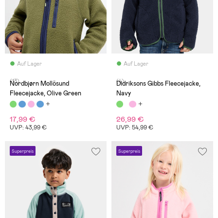
Auf Lager
Auf Lager
(13)
(4)
Nordbjørn Mollösund
Didriksons Gibbs Fleecejacke,
Fleecejacke, Olive Green
Navy
17,99 €
26,99 €
UVP: 43,99 €
UVP: 54,99 €
Superpreis
Superpreis