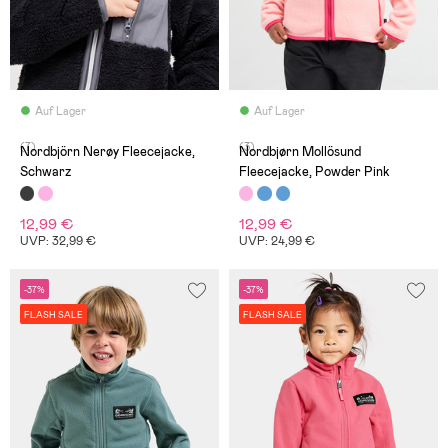
Auf Lager
Auf Lager
(7)
(3)
Nordbjörn Nerøy Fleecejacke,
Nordbjørn Mollösund
Schwarz
Fleecejacke, Powder Pink
12,99 €
12,99 €
UVP: 32,99 €
UVP: 24,99 €
-37%
-37%
FLASH SALE
FLASH SALE