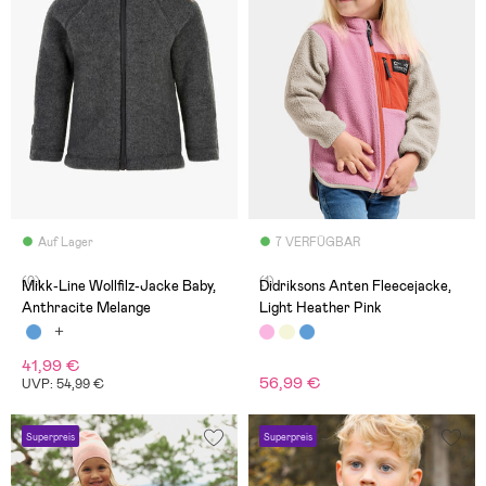
Auf Lager
7 VERFÜGBAR
(0)
(1)
Mikk-Line Wollfilz-Jacke Baby,
Didriksons Anten Fleecejacke,
Anthracite Melange
Light Heather Pink
41,99 €
56,99 €
UVP: 54,99 €
Superpreis
Superpreis