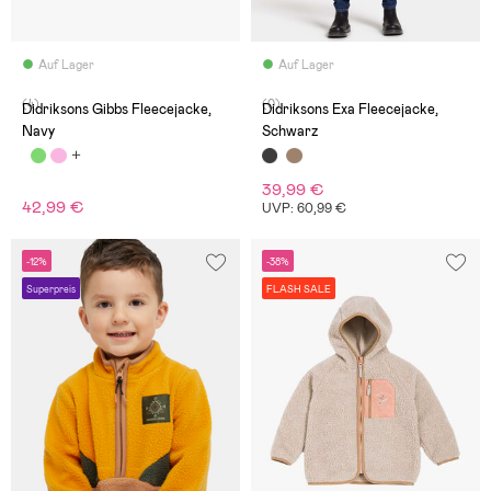
Auf Lager
Auf Lager
(4)
(0)
Didriksons Gibbs Fleecejacke,
Didriksons Exa Fleecejacke,
Navy
Schwarz
39,99 €
42,99 €
UVP: 60,99 €
-12%
-38%
Superpreis
FLASH SALE