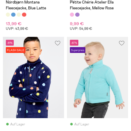
(7)
(3)
Nordbjørn Montana
Petite Chérie Atelier Ella
Fleecejacke, Blue Latte
Fleecejacke, Mellow Rose
13,99 €
9,99 €
UVP: 43,99 €
UVP: 54,99 €
-61%
-67%
FLASH SALE
Superpreis
Auf Lager
Auf Lager