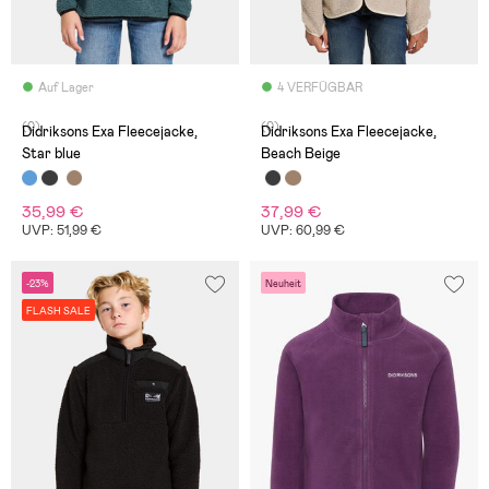
Auf Lager
4 VERFÜGBAR
(0)
(0)
Didriksons Exa Fleecejacke,
Didriksons Exa Fleecejacke,
Star blue
Beach Beige
35,99 €
37,99 €
UVP: 51,99 €
UVP: 60,99 €
-23%
Neuheit
FLASH SALE