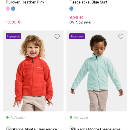
Pullover, Heather Pink
Fleecejacke, Blue Surf
9,99 €
19,99 €
UVP: 32,99 €
Superpreis
Superpreis
Auf Lager
Auf Lager
(21)
(21)
Didriksons Monte Fleecejacke,
Didriksons Monte Fleecejacke,