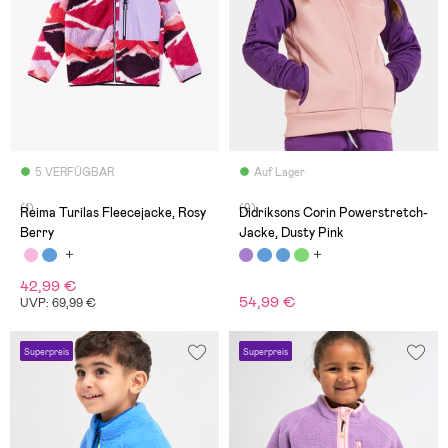
5 VERFÜGBAR
Auf Lager
(1)
(9)
Reima Turilas Fleecejacke, Rosy
Didriksons Corin Powerstretch-
Berry
Jacke, Dusty Pink
42,99 €
54,99 €
UVP: 69,99 €
Superpreis
Superpreis