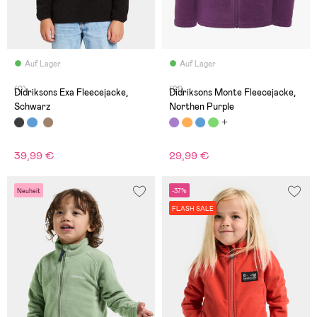
Auf Lager
Auf Lager
(0)
(21)
Didriksons Exa Fleecejacke,
Didriksons Monte Fleecejacke,
Schwarz
Northen Purple
39,99 €
29,99 €
Neuheit
-37%
FLASH SALE