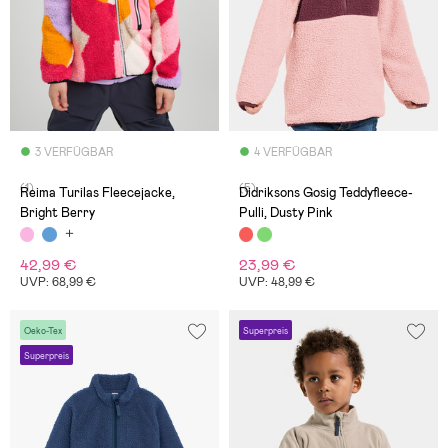
3 VERFÜGBAR
4 VERFÜGBAR
(1)
(5)
Reima Turilas Fleecejacke,
Didriksons Gosig Teddyfleece-
Bright Berry
Pulli, Dusty Pink
42,99 €
23,99 €
UVP: 68,99 €
UVP: 48,99 €
Oeko-Tex
Superpreis
Superpreis