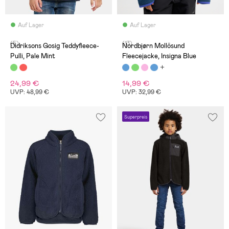
Auf Lager
Auf Lager
(5)
(13)
Didriksons Gosig Teddyfleece-
Nordbjørn Mollösund
Pulli, Pale Mint
Fleecejacke, Insigna Blue
24,99 €
14,99 €
UVP: 48,99 €
UVP: 32,99 €
Superpreis