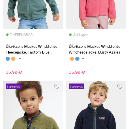
7 VERFÜGBAR
Auf Lager
(1)
(1)
Didriksons Muskot Winddichte
Didriksons Muskot Winddichte
Fleecejacke, Factory Blue
Windfleecejacke, Dusty Azalea
35,99 €
35,99 €
Superpreis
Superpreis