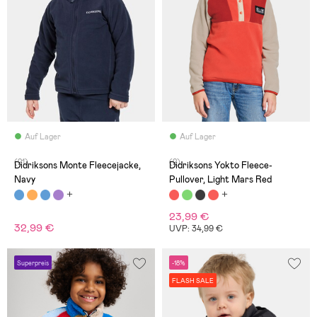
Auf Lager
Auf Lager
(21)
(2)
Didriksons Monte Fleecejacke,
Didriksons Yokto Fleece-
Navy
Pullover, Light Mars Red
23,99 €
32,99 €
UVP: 34,99 €
Superpreis
-18%
FLASH SALE