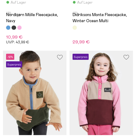
Auf Lager
Auf Lager
(0)
(0)
Nordbjørn Mölle Fleecejacke,
Didriksons Monte Fleecejacke,
Navy
Winter Ocean Multi
10,99 €
29,99 €
UVP: 43,99 €
-12%
Superpreis
Superpreis