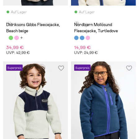
Auf Lager
Auf Lager
(4)
(3)
Didriksons Gibbs Fleecejacke,
Nordbjørn Mollösund
Beach beige
Fleecejacke, Turtledove
34,99 €
14,99 €
UVP: 42,99 €
UVP: 24,99 €
Superpreis
Superpreis