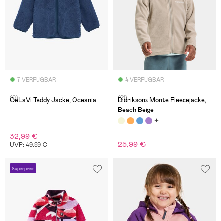
7 VERFÜGBAR
4 VERFÜGBAR
(0)
(21)
CeLaVi Teddy Jacke, Oceania
Didriksons Monte Fleecejacke,
Beach Beige
32,99 €
25,99 €
UVP: 49,99 €
Superpreis