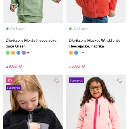
Auf Lager
Auf Lager
(21)
(1)
Didriksons Monte Fleecejacke,
Didriksons Muskot Winddichte
Sage Green
Fleecejacke, Paprika
29,99 €
35,99 €
-13%
Superpreis
Superpreis