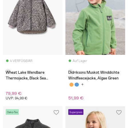
4 VERFÜGBAR
Auf Lager
(0)
(1)
Wheat Lake Wendbare
Didriksons Muskot Winddichte
Thermojacke, Black Sea
Windfleecejacke, Algae Green
Flowers
79,99 €
51,99 €
UVP: 94,99 €
Oeko-Tex
Superpreis