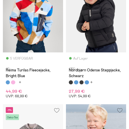
5 VERFÜGBAR
Auf Lager
(1)
(39)
Reima Turilas Fleecejacke,
Nordbjørn Odense Steppjacke,
Bright Blue
Schwarz
44,99 €
27,99 €
UVP: 68,99 €
UVP: 54,99 €
-11%
Oeko-Tex