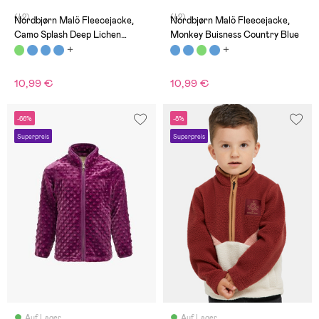
(42)
(42)
Nordbjørn Malö Fleecejacke,
Nordbjørn Malö Fleecejacke,
Camo Splash Deep Lichen
Monkey Buisness Country Blue
Green
10,99 €
10,99 €
-66%
-8%
Superpreis
Superpreis
Auf Lager
Auf Lager