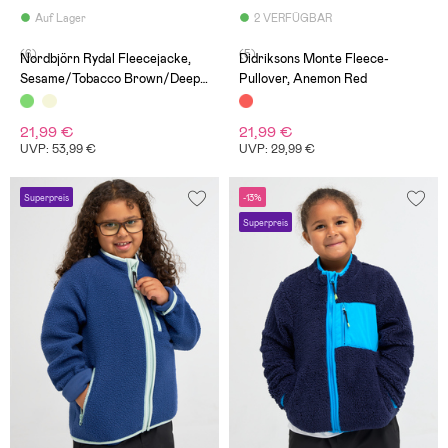
Auf Lager
2 VERFÜGBAR
(6)
(5)
Nordbjörn Rydal Fleecejacke,
Didriksons Monte Fleece-
Sesame/Tobacco Brown/Deep
Pullover, Anemon Red
Depths
21,99 €
21,99 €
UVP: 53,99 €
UVP: 29,99 €
Superpreis
-13%
Superpreis