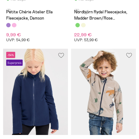
(3)
(6)
Petite Chérie Atelier Ella
Nordbjörn Rydal Fleecejacke,
Fleecejacke, Damson
Madder Brown/Rose
Dawn/Oatmeal
9,99 €
22,99 €
UVP: 54,99 €
UVP: 53,99 €
-54%
Superpreis