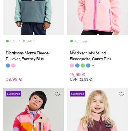
5 VERFÜGBAR
Auf Lager
(1)
(13)
Didriksons Monte Fleece-
Nordbjørn Mollösund
Pullover, Factory Blue
Fleecejacke, Candy Pink
14,99 €
39,99 €
UVP: 32,99 €
Superpreis
Superpreis