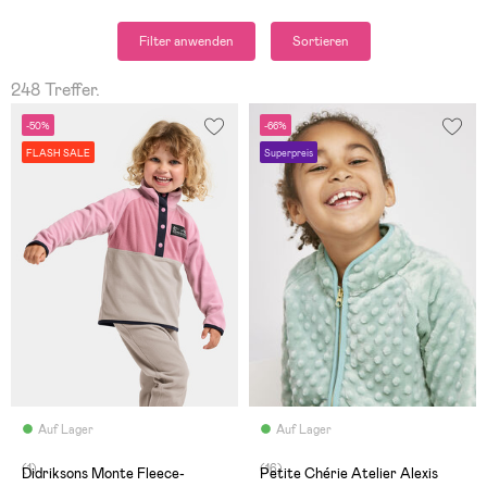
Filter anwenden
Sortieren
248 Treffer.
-50%
-66%
FLASH SALE
Superpreis
Auf Lager
Auf Lager
(1)
(16)
Didriksons Monte Fleece-
Petite Chérie Atelier Alexis