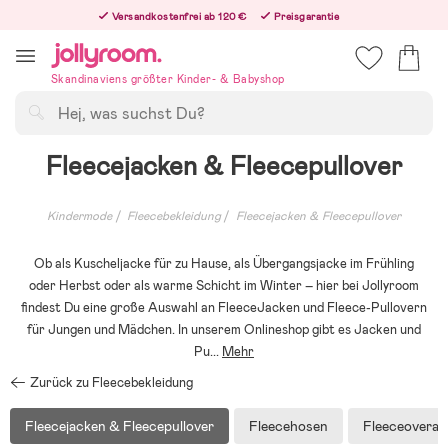
Hoppa
Versandkostenfrei ab 120 €
Preisgarantie
till
Freiwilliges 365-Tage-Rückgaberecht
innehållet
Bestelle heute, dann versenden wir direkt nach dem Feiertag
Skandinaviens größter Kinder- & Babyshop
Suchen
Fleecejacken & Fleecepullover
Kindermode
Fleecebekleidung
Fleecejacken & Fleecepullover
Ob als Kuscheljacke für zu Hause, als Übergangsjacke im Frühling
oder Herbst oder als warme Schicht im Winter – hier bei Jollyroom
findest Du eine große Auswahl an FleeceJacken und Fleece-Pullovern
für Jungen und Mädchen. In unserem Onlineshop gibt es Jacken und
Pu
...
Mehr
Zurück zu Fleecebekleidung
Fleecejacken & Fleecepullover
Fleecehosen
Fleeceoverall