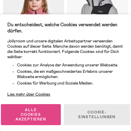
Du entscheidest, welche Cookies verwendet werden
dürfen.
Jollyroom und unsere digitalen Arbeitspartner verwenden
Cookies auf dieser Seite. Manche davon werden benötigt, damit
die Seite korrekt funktioniert. Folgende Cookies sind für Dich
wählbar:
Cookies zur Analyse der Anwendung unserer Webseite.
Cookies, die ein maßgeschneidertes Erlebnis unserer
Auf Lager
Auf Lager
Webseite ermöglichen.
Kundendienst
(4)
(9)
Cookies für Werbung und Soziale Medien.
Didriksons Gibbs Fleecejacke,
Lindberg Bormio Fleecejacke,
Heather Pink
Grey Melange
Lies mehr über Cookies
35,99 €
51,73 €
UVP: 42,99 €
ALLE
COOKIE-
COOKIES
EINSTELLUNGEN
AKZEPTIEREN
1
/
5