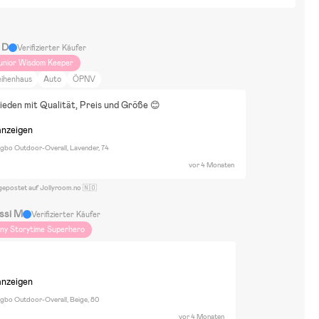
 D
Verifizierter Käufer
unior Wisdom Keeper
eihenhaus
Auto
ÖPNV
ieden mit Qualität, Preis und Größe 😊
anzeigen
ngbo Outdoor-Overall, Lavender, 74
vor 4 Monaten
gepostet auf Jollyroom.no 🇳🇴
ssi M
Verifizierter Käufer
iny Storytime Superhero
anzeigen
ngbo Outdoor-Overall, Beige, 80
vor 4 Monaten