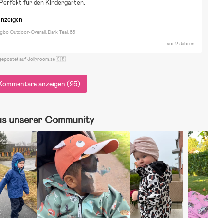
Perfekt für den Kindergarten.
anzeigen
ngbo Outdoor-Overall, Dark Teal, 86
vor 2 Jahren
gepostet auf Jollyroom.se 🇸🇪
Kommentare anzeigen (25)
us unserer Community