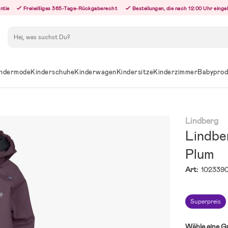
ntie
Freiwilliges 365-Tage-Rückgaberecht
Bestellungen, die nach 12:00 Uhr eing
Suchen
ndermode
Kinderschuhe
Kinderwagen
Kindersitze
Kinderzimmer
Babyprod
Lindberg
Lindbe
Plum
Art:
102339
Superpreis
Wähle eine G