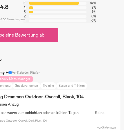
5
87%
4.8
4
7%
3
7%
2
0%
uf 30 Bewertungen
1
0%
be eine Bewertung ab
my H
Verifizierter Käufer
roovy Mess Manager
ohnung
Spazierengehen
Training
Essen und Trinken
chönheit und Mode
Sport
Bausätze & LEGO
g Drammen Outdoor-Overall, Black, 104
iesen Anzug
aber warm zum schichten oder an kühlen Tagen
Keine
ngbo Outdoor-Overall, Dark Plum, 104
vor 3 Monaten