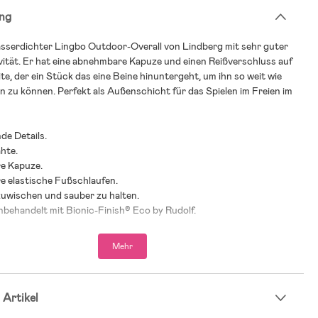
ng
sserdichter Lingbo Outdoor-Overall von Lindberg mit sehr guter
ität. Er hat eine abnehmbare Kapuze und einen Reißverschluss auf
te, der ein Stück das eine Beine hinuntergeht, um ihn so weit wie
n zu können. Perfekt als Außenschicht für das Spielen im Freien im
nde Details.
hte.
e Kapuze.
 elastische Fußschlaufen.
zuwischen und sauber zu halten.
behandelt mit Bionic-Finish® Eco by Rudolf.
n.
Mehr
el): 100 % Nylon.
 100 % Polyester.
 Artikel