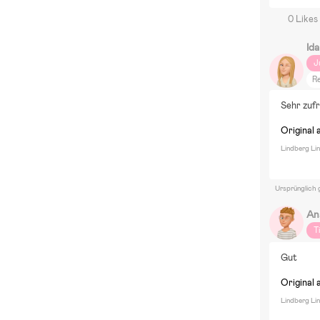
0 Likes
Ida
J
R
Sehr zufr
Original 
Lindberg Li
Ursprünglich 
An
T
Gut
Original 
Lindberg Li