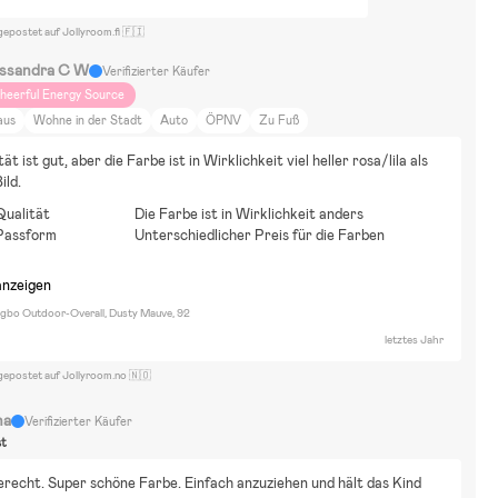
gepostet auf Jollyroom.fi 🇫🇮
ssandra C W
Verifizierter Käufer
heerful Energy Source
aus
Wohne in der Stadt
Auto
ÖPNV
Zu Fuß
ät ist gut, aber die Farbe ist in Wirklichkeit viel heller rosa/lila als 
ild.
Qualität
Die Farbe ist in Wirklichkeit anders
Passform
Unterschiedlicher Preis für die Farben
anzeigen
ngbo Outdoor-Overall, Dusty Mauve, 92
letztes Jahr
gepostet auf Jollyroom.no 🇳🇴
na
Verifizierter Käufer
st
echt. Super schöne Farbe. Einfach anzuziehen und hält das Kind 