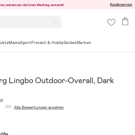
Kundenservice
ehen, werden am nächsten Werktag versandt!
ukte
Mama
Sport
Freizeit & Hobby
Guides
Marken
rg Lingbo Outdoor-Overall, Dark
02
(30)
Alle Bewertungen ansehen
röße