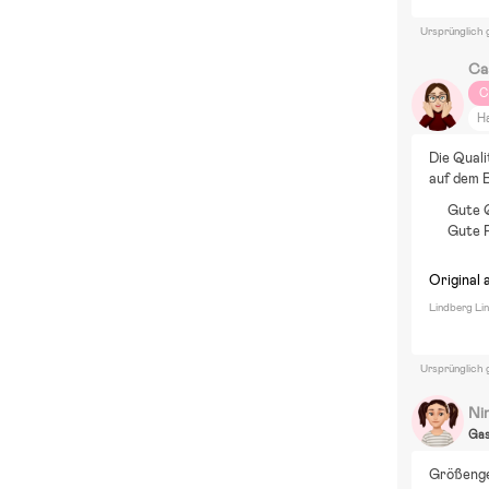
Ursprünglich 
Ca
C
H
Die Qualit
auf dem B
Gute 
Gute 
Original 
Lindberg Li
Ursprünglich 
Ni
Ga
Größenger