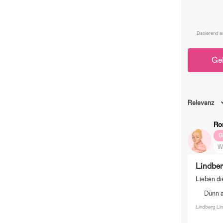
Basierend a
Ge
Relevanz
Ro
G
W
S
Lindber
Lieben d
Dünn 
Lindberg Li