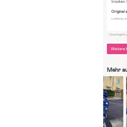
trocken. 
Original 
Lindberg Li
Ursprünglich 
Weitere 
Mehr a