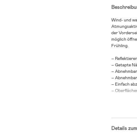
Beschreibu
Wind- und wa
Atmungsaktiv
der Vordersei
möglich öffne
Frühling.
– Reflektiere
– Getapte Nä
– Abnehmbar
– Abnehmbare
– Einfach ab
– Oberflächen
– 100 % Nylo
– Futter (Ärm
– Netzfutter:
Details zum