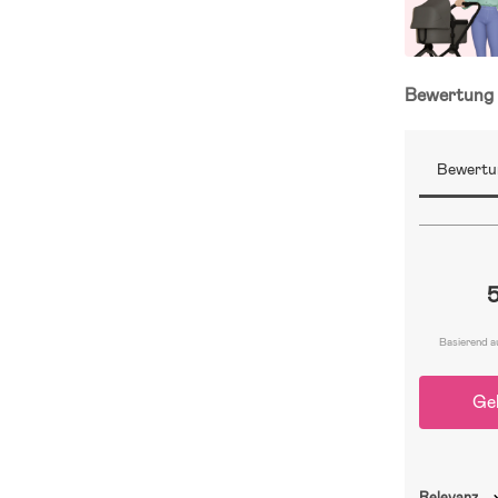
Bewertun
Bewertu
Basierend a
Ge
Relevanz