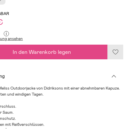
GBAR
€
i
lung ansehen
In den Warenkorb legen
ng
Meliss Outdoorjacke von Didriksons mit einer abnehmbaren Kapuze.
lten und windigen Tagen.
rschluss.
er Saum.
nnschutz.
en mit Reißverschlüssen.