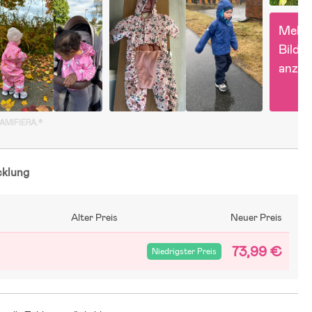
Mehr 
Bilder 
anzei
GAMIFIERA.®
cklung
Alter Preis
Neuer Preis
73,99 €
Niedrigster Preis