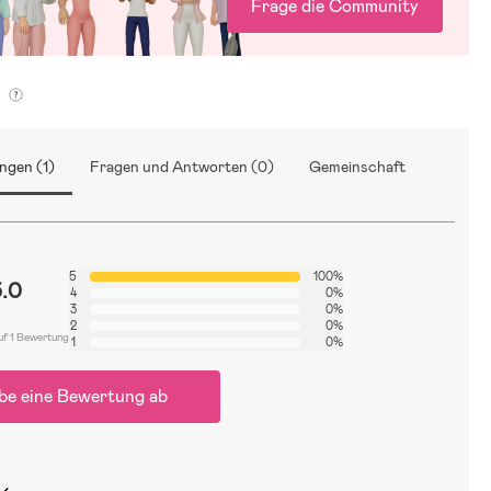
Frage die Community
g
ngen (1)
Fragen und Antworten (0)
Gemeinschaft
5
100%
5.0
4
0%
3
0%
2
0%
uf 1 Bewertung
1
0%
be eine Bewertung ab