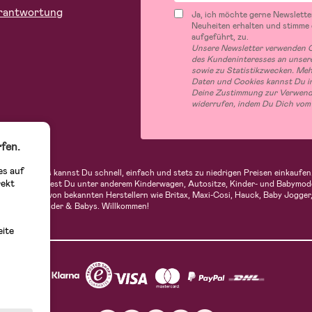
rantwortung
Ja, ich möchte gerne Newslette
Neuheiten erhalten und stimme
aufgeführt, zu.
Unsere Newsletter verwenden C
des Kundeninteresses an unsere
sowie zu Statistikzwecken. Me
Daten und Cookies kannst Du in
Deine Zustimmung zur Verwend
widerrufen, indem Du Dich vom
fen.
es auf
indern. Bei uns kannst Du schnell, einfach und stets zu niedrigen Preisen einkau
rekt
 Sortiment findest Du unter anderem Kinderwagen, Autositze, Kinder- und Babymod
n Produkte von bekannten Herstellern wie Britax, Maxi-Cosi, Hauck, Baby Jogger, 
utique für Kinder & Babys. Willkommen!
eite