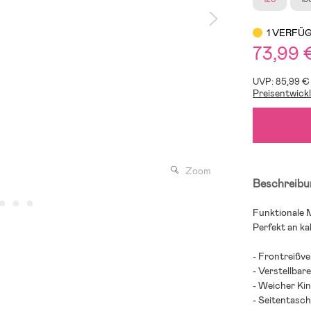
1 VERFÜ
73,99 
UVP: 85,99 €
Preisentwick
Zoom
Beschreibu
Funktionale 
Perfekt an ka
- Frontreißve
- Verstellbar
- Weicher Ki
- Seitentasch