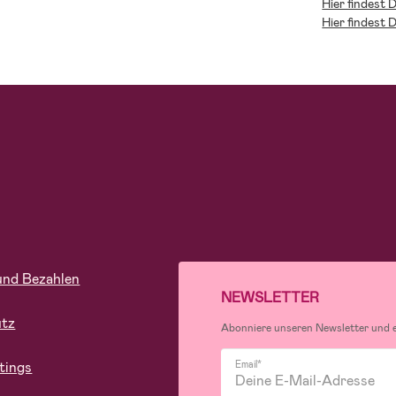
Hier findest 
Hier findest 
und Bezahlen
NEWSLETTER
utz
Abonniere unseren Newsletter und er
tings
Email*