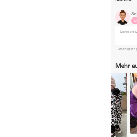
So
L
Didriksons 
Ursprünglich 
Mehr a