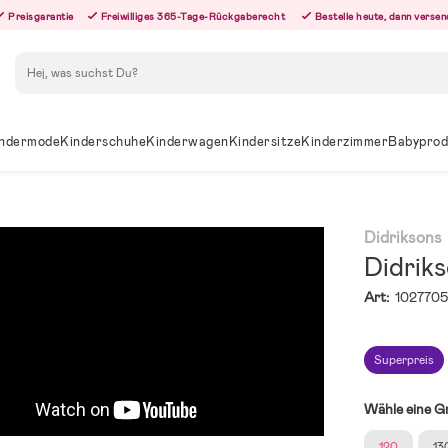
Preisgarantie
Freiwilliges 365-Tage-Rückgaberecht
Bestelle heute, dann versen
Suchen
ndermode
Kinderschuhe
Kinderwagen
Kindersitze
Kinderzimmer
Babyprod
Didriksons
Didrik
Art:
102770
Superpreis
Wähle eine G
120
13