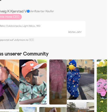
lveig K Kjerstad V
Verifizierter Käufer
ittle Home CEO
Meliss Outdoorjacke, Light Moss, 160
letztes Jahr
gepostet auf Jollyroom.no 🇳🇴
us unserer Community