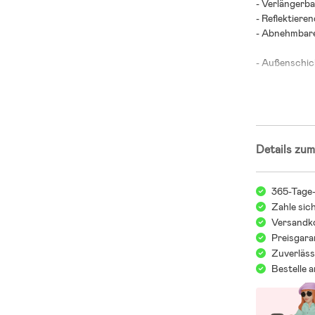
- Verlängerba
- Reflektieren
- Abnehmbar
- Außenschic
- Futter: 100
Details zum
365-Tage
Zahle sic
Versandko
Preisgara
Zuverläss
Bestelle 