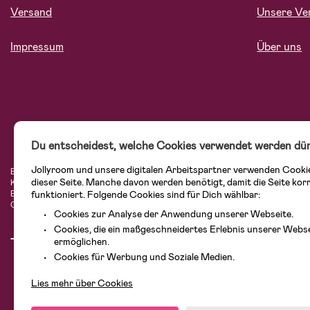
Versand
Unsere Ve
Impressum
Über uns
Du entscheidest, welche Cookies verwendet werden dür
Jollyroom und unsere digitalen Arbeitspartner verwenden Cooki
Bei Jollyroom.de findest Du eine tolle Auswahl an Produkten für Familien mit K
dieser Seite. Manche davon werden benötigt, damit die Seite kor
Kundenservice kannst Du Dich beim Einkauf bei uns sicher fühlen. In unserem
Einrichtungsgegenstände, Spielsachen, Babyprodukte und vieles mehr. Wir habe
funktioniert. Folgende Cookies sind für Dich wählbar:
Cybex, LEGO und vielen mehr. Schau Dich um in unserer vielfältigen Online-Bo
Cookies zur Analyse der Anwendung unserer Webseite.
Cookies, die ein maßgeschneidertes Erlebnis unserer Webs
ermöglichen.
Cookies für Werbung und Soziale Medien.
Lies mehr über Cookies