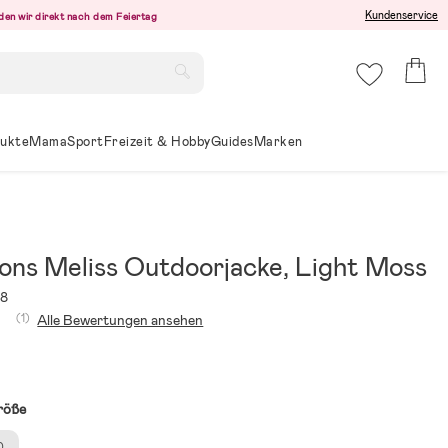
Kundenservice
den wir direkt nach dem Feiertag
ukte
Mama
Sport
Freizeit & Hobby
Guides
Marken
sons Meliss Outdoorjacke, Light Moss
58
(1)
Alle Bewertungen ansehen
röße
0