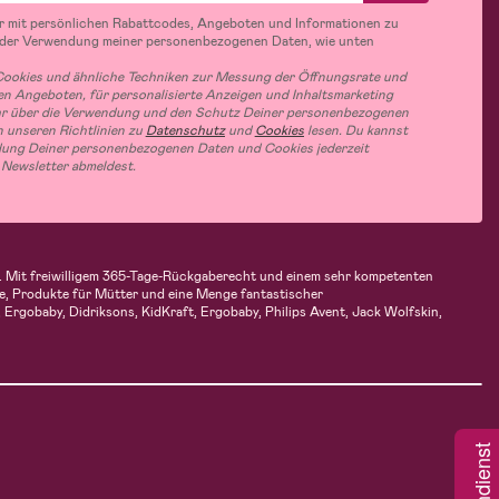
r mit persönlichen Rabattcodes, Angeboten und Informationen zu
 der Verwendung meiner personenbezogenen Daten, wie unten
ookies und ähnliche Techniken zur Messung der Öffnungsrate und
n Angeboten, für personalisierte Anzeigen und Inhaltsmarketing
hr über die Verwendung und den Schutz Deiner personenbezogenen
 unseren Richtlinien zu
Datenschutz
und
Cookies
lesen. Du kannst
ung Deiner personenbezogenen Daten und Cookies jederzeit
 Newsletter abmeldest.
fen. Mit freiwilligem 365-Tage-Rückgaberecht und einem sehr kompetenten
e, Produkte für Mütter und eine Menge fantastischer
Ergobaby, Didriksons, KidKraft, Ergobaby, Philips Avent, Jack Wolfskin,