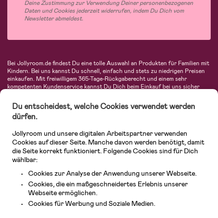
Deine Zustimmung zur Verwendung Deiner personenbezogenen
Daten und Cookies jederzeit widerrufen, indem Du Dich vom
Newsletter abmeldest.
Bei Jollyroom.de findest Du eine tolle Auswahl an Produkten für Familien mit
Kindern. Bei uns kannst Du schnell, einfach und stets zu niedrigen Preisen
einkaufen. Mit freiwilligem 365-Tage-Rückgaberecht und einem sehr
kompetenten Kundenservice kannst Du Dich beim Einkauf bei uns sicher
fühlen. In unserem Sortiment findest Du unter anderem Kinderwagen,
Autositze, Kinder- und Babymode, Produkte für Mütter und eine Menge
Du entscheidest, welche Cookies verwendet werden
fantastischer Einrichtungsgegenstände, Spielsachen, Babyprodukte und
dürfen.
vieles mehr. Wir haben Produkte von bekannten Herstellern wie Britax, Maxi-
Cosi, Hauck, Baby Jogger, Ergobaby, Didriksons, KidKraft, Ergobaby, Philips
Jollyroom und unsere digitalen Arbeitspartner verwenden
Avent, Jack Wolfskin, Cybex, LEGO und vielen mehr. Schau Dich um in
unserer vielfältigen Online-Boutique für Kinder & Babys. Willkommen!
Cookies auf dieser Seite. Manche davon werden benötigt, damit
die Seite korrekt funktioniert. Folgende Cookies sind für Dich
wählbar:
Cookies zur Analyse der Anwendung unserer Webseite.
Cookies, die ein maßgeschneidertes Erlebnis unserer
Webseite ermöglichen.
Kundendienst
Cookies für Werbung und Soziale Medien.