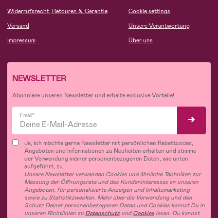
Widerrufsrecht, Retouren & Garantie
Cookie settings
Versand
Unsere Verantwortung
Impressum
Über uns
NEWSLETTER
Abonniere unseren Newsletter und erhalte exklusive Vorteile!
Email*
Ja, ich möchte gerne Newsletter mit persönlichen Rabattcodes,
Angeboten und Informationen zu Neuheiten erhalten und stimme
der Verwendung meiner personenbezogenen Daten, wie unten
aufgeführt, zu.
Unsere Newsletter verwenden Cookies und ähnliche Techniken zur
Messung der Öffnungsrate und des Kundeninteresses an unseren
Angeboten, für personalisierte Anzeigen und Inhaltsmarketing
sowie zu Statistikzwecken. Mehr über die Verwendung und den
Schutz Deiner personenbezogenen Daten und Cookies kannst Du in
unseren Richtlinien zu
Datenschutz
und
Cookies
lesen. Du kannst