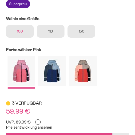
Superpreis
Wähle eine Größe
100
110
130
Farbe wählen:
Pink
3 VERFÜGBAR
59,99 €
i
UVP: 89,99 €
Preisentwicklung ansehen