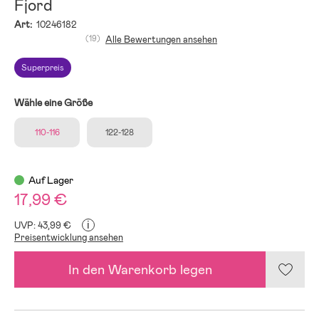
Fjord
Art:
10246182
(19)
Alle Bewertungen ansehen
Superpreis
Wähle eine Größe
110-116
122-128
Auf Lager
17,99 €
i
UVP: 43,99 €
Preisentwicklung ansehen
In den Warenkorb legen