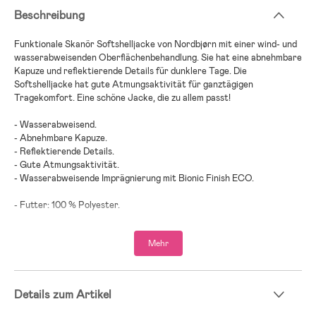
Beschreibung
Funktionale Skanör Softshelljacke von Nordbjørn mit einer wind- und
wasserabweisenden Oberflächenbehandlung. Sie hat eine abnehmbare
Kapuze und reflektierende Details für dunklere Tage. Die
Softshelljacke hat gute Atmungsaktivität für ganztägigen
Tragekomfort. Eine schöne Jacke, die zu allem passt!
- Wasserabweisend.
- Abnehmbare Kapuze.
- Reflektierende Details.
- Gute Atmungsaktivität.
- Wasserabweisende Imprägnierung mit Bionic Finish ECO.
- Futter: 100 % Polyester.
- Außenschicht: 94 % Polyester, 6 % Elastan.
Mehr
Größe und Passform:
Größe des Models: 116
Unser Model trägt Größe: 110-116
Details zum Artikel