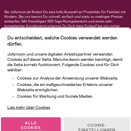
Bei Jollyroom.de findest Du eine tolle Auswahl an Produkten für Familien mit
Kindern. Bei uns kannst Du schnell, einfach und stets zu niedrigen Preisen
einkaufen. Mit freiwilligem 365-Tage-Rückgaberecht und einem sehr
kompetenten Kundenservice kannst Du Dich beim Einkauf bei uns sicher
fühlen. In unserem Sortiment findest Du unter anderem Kinderwagen,
Autositze, Kinder- und Babymode, Produkte für Mütter und eine Menge
Du entscheidest, welche Cookies verwendet werden
fantastischer Einrichtungsgegenstände, Spielsachen, Babyprodukte und
dürfen.
vieles mehr. Wir haben Produkte von bekannten Herstellern wie Britax, Maxi-
Cosi, Hauck, Baby Jogger, Ergobaby, Didriksons, KidKraft, Ergobaby, Philips
Jollyroom und unsere digitalen Arbeitspartner verwenden
Avent, Jack Wolfskin, Cybex, LEGO und vielen mehr. Schau Dich um in
unserer vielfältigen Online-Boutique für Kinder & Babys. Willkommen!
Cookies auf dieser Seite. Manche davon werden benötigt, damit
die Seite korrekt funktioniert. Folgende Cookies sind für Dich
wählbar:
Cookies zur Analyse der Anwendung unserer Webseite.
Cookies, die ein maßgeschneidertes Erlebnis unserer
Webseite ermöglichen.
Kundendienst
Cookies für Werbung und Soziale Medien.
Lies mehr über Cookies
© 2026 Jollyroom GmbH. Alle Rechte vorbehalten.
ALLE
COOKIE-
COOKIES
EINSTELLUNGEN