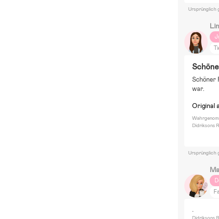
Ursprünglich 
Li
J
T
Schöne
Schöner R
war.
Original 
Wahrgenomm
Didriksons 
Ursprünglich 
Ma
D
F
Sp
.
B
Didriksons R