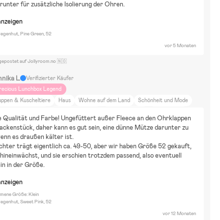
unter für zusätzliche Isolierung der Ohren.
anzeigen
Regenhut, Pine Green, 52
vor 5 Monaten
gepostet auf Jollyroom.no 🇳🇴
nnika L
Verifizierter Käufer
recious Lunchbox Legend
uppen & Kuscheltiere
Haus
Wohne auf dem Land
Schönheit und Mode
uhause und Garten
Essen und Trinken
Tiere und Natur
DIY-Projekte
e Qualität und Farbe! Ungefüttert außer Fleece an den Ohrklappen 
arbenfroh
Emmaljunga Sento Pro
ckenstück, daher kann es gut sein, eine dünne Mütze darunter zu 
enn es draußen kälter ist.
hter trägt eigentlich ca. 49-50, aber wir haben Größe 52 gekauft, 
 hineinwächst, und sie erschien trotzdem passend, also eventuell 
in in der Größe.
anzeigen
ene Größe: Klein
Regenhut, Sweet Pink, 52
vor 12 Monaten