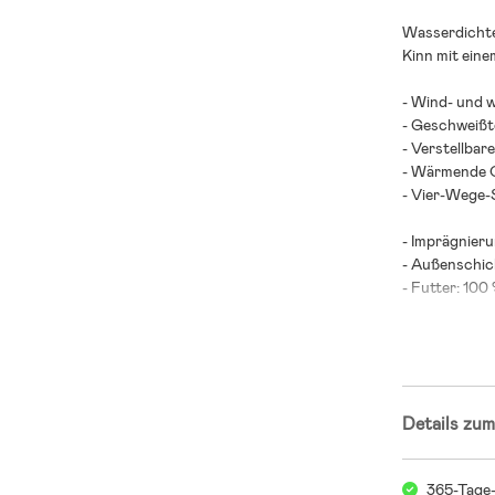
Wasserdichte
Kinn mit eine
- Wind- und 
- Geschweißt
- Verstellbar
- Wärmende 
- Vier-Wege-
- Imprägnier
- Außenschic
- Futter: 100
Details zum
365-Tage