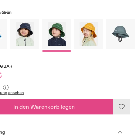
:
Grün
ÜGBAR
€
i
lung ansehen
In den Warenkorb legen
ng