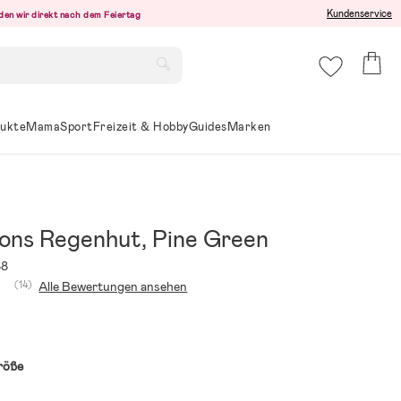
Kundenservice
den wir direkt nach dem Feiertag
ukte
Mama
Sport
Freizeit & Hobby
Guides
Marken
sons Regenhut, Pine Green
88
(14)
Alle Bewertungen ansehen
röße