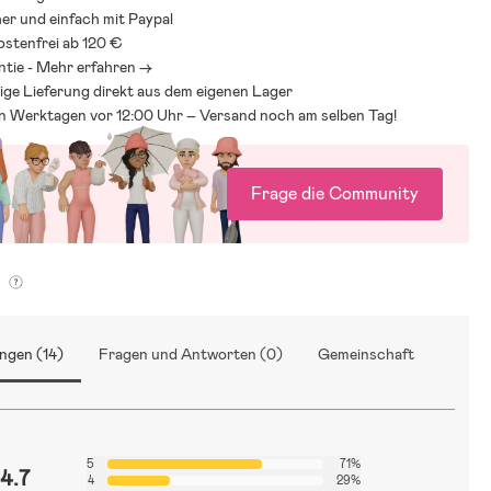
her und einfach mit Paypal
stenfrei ab 120 €
ntie - Mehr erfahren ->
ige Lieferung direkt aus dem eigenen Lager
an Werktagen vor 12:00 Uhr – Versand noch am selben Tag!
Frage die Community
g
ngen (14)
Fragen und Antworten (0)
Gemeinschaft
5
71%
4.7
4
29%