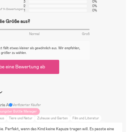
3
0%
2
0%
uf 14 Bewertungen
1
0%
 die Größe aus?
Normal
Groß
 fällt etwas kleiner als gewöhnlich aus. Wir empfehlen,
 größer zu wählen.
be eine Bewertung ab
rie A
Verifizierter Käufer
oungster Bottle Manager
aus
Tiere und Natur
Zuhause und Garten
Film und Literatur
nst und Kultur
Puppen & Kuscheltiere
Puzzels
Malen & Basteln
 sie. Perfekt, wenn das Kind keine Kapuze tragen will. Es passte eine 