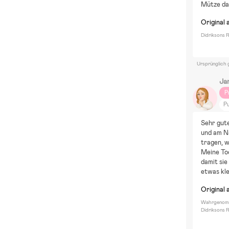
Mütze dar
Original 
Didriksons 
Ursprünglich 
Ja
P
P
Z
Sehr gut
F
und am Na
tragen, w
Meine Toc
damit sie
etwas kle
Original 
Wahrgenomm
Didriksons 