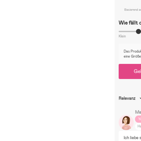
Basierend a
Wie fällt
Klein
Das Produkt
eine Größe
Ge
Relevanz
Ma
Y
H
Ku
Ich liebe