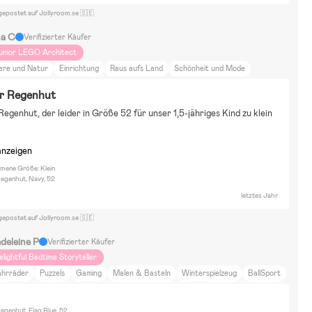
gepostet auf Jollyroom.se 🇸🇪
na C
Verifizierter Käufer
unior LEGO Architect
iere und Natur
Einrichtung
Raus aufs Land
Schönheit und Mode
r Regenhut
egenhut, der leider in Größe 52 für unser 1,5-jähriges Kind zu klein 
anzeigen
ene Größe: Klein
Regenhut, Navy, 52
letztes Jahr
gepostet auf Jollyroom.se 🇸🇪
deleine P
Verifizierter Käufer
elightful Bedtime Storyteller
ahrräder
Puzzels
Gaming
Malen & Basteln
Winterspielzeug
BallSport
iele
Wasserspielzeug
ElectricCarsElectricVehicles
Puppen & Kuscheltiere
ausätze & LEGO
Barbie
L.O.L. Surprise!
Disney Cars
Disney Classics
egenhut, Flag Blue, 52