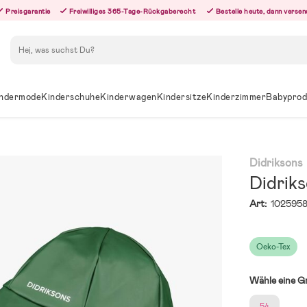
Preisgarantie
Freiwilliges 365-Tage-Rückgaberecht
Bestelle heute, dann versen
Suchen
ndermode
Kinderschuhe
Kinderwagen
Kindersitze
Kinderzimmer
Babyprod
Didriksons
Didrik
Art:
102595
Oeko-Tex
Wähle eine G
54