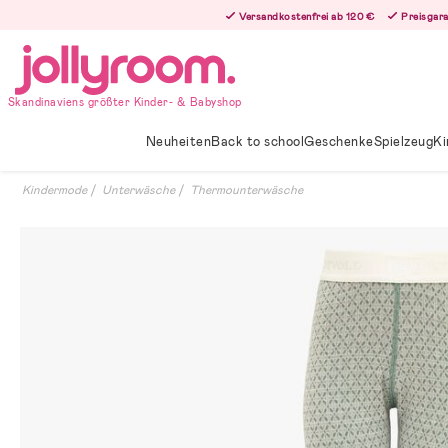
Hoppa
Versandkostenfrei ab 120 €
Preisgara
till
innehållet
Skandinaviens größter Kinder- & Babyshop
Neuheiten
Back to school
Geschenke
Spielzeug
Ki
Kindermode
Unterwäsche
Thermounterwäsche