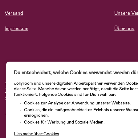
Versand
Unsere Ve
Impressum
Über uns
Du entscheidest, welche Cookies verwendet werden dür
Jollyroom und unsere digitalen Arbeitspartner verwenden Cooki
Bei Jollyroom.de findest Du eine tolle Auswahl an Produkten für Familien mit K
dieser Seite. Manche davon werden benötigt, damit die Seite kor
Kundenservice kannst Du Dich beim Einkauf bei uns sicher fühlen. In unserem
Einrichtungsgegenstände, Spielsachen, Babyprodukte und vieles mehr. Wir habe
funktioniert. Folgende Cookies sind für Dich wählbar:
Cybex, LEGO und vielen mehr. Schau Dich um in unserer vielfältigen Online-Bo
Cookies zur Analyse der Anwendung unserer Webseite.
Cookies, die ein maßgeschneidertes Erlebnis unserer Webs
ermöglichen.
Cookies für Werbung und Soziale Medien.
Lies mehr über Cookies