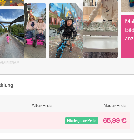
Mehr 
Bilder 
anzei
GAMIFIERA.®
cklung
Alter Preis
Neuer Preis
65,99 €
Niedrigster Preis