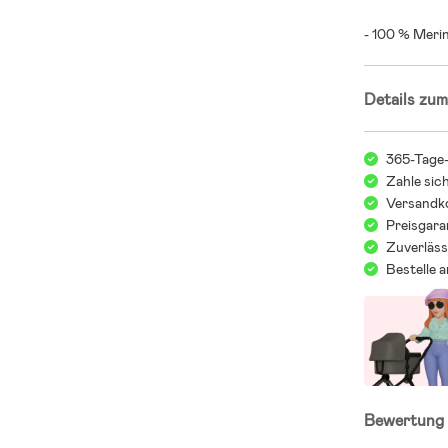
- 100 % Merin
Details zum
365-Tage
Zahle sic
Versandko
Preisgara
Zuverläss
Bestelle 
Bewertun