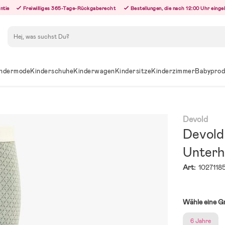
ntie
Freiwilliges 365-Tage-Rückgaberecht
Bestellungen, die nach 12:00 Uhr eing
Suchen
ndermode
Kinderschuhe
Kinderwagen
Kindersitze
Kinderzimmer
Babyprod
Devold
Devold
Unterh
Art:
1027118
Wähle eine G
6 Jahre