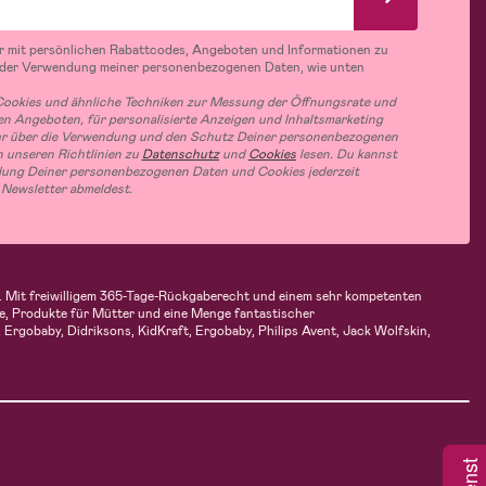
r mit persönlichen Rabattcodes, Angeboten und Informationen zu
 der Verwendung meiner personenbezogenen Daten, wie unten
ookies und ähnliche Techniken zur Messung der Öffnungsrate und
n Angeboten, für personalisierte Anzeigen und Inhaltsmarketing
hr über die Verwendung und den Schutz Deiner personenbezogenen
 unseren Richtlinien zu
Datenschutz
und
Cookies
lesen. Du kannst
ung Deiner personenbezogenen Daten und Cookies jederzeit
 Newsletter abmeldest.
fen. Mit freiwilligem 365-Tage-Rückgaberecht und einem sehr kompetenten
e, Produkte für Mütter und eine Menge fantastischer
Ergobaby, Didriksons, KidKraft, Ergobaby, Philips Avent, Jack Wolfskin,