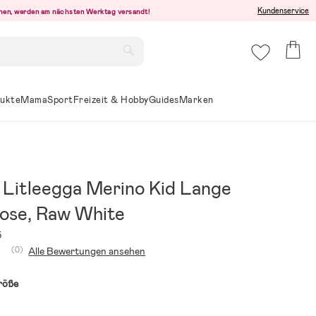
Kundenservice
ehen, werden am nächsten Werktag versandt!
ukte
Mama
Sport
Freizeit & Hobby
Guides
Marken
 Litleegga Merino Kid Lange
ose, Raw White
5
(0)
Alle Bewertungen ansehen
röße