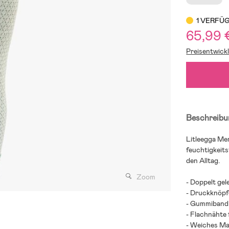
1 VERFÜ
65,99 
Preisentwick
Beschreibu
Litleegga Me
feuchtigkeits
den Alltag.
Zoom
- Doppelt gel
- Druckknöpfe
- Gummiband a
- Flachnähte 
- Weiches Mat