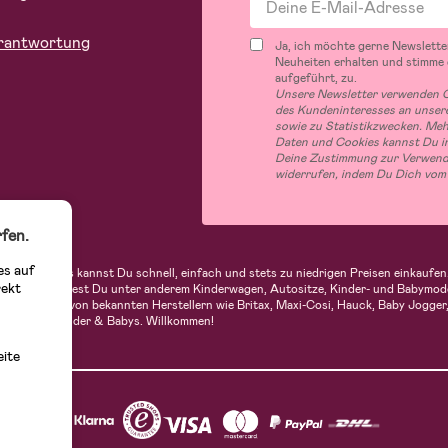
rantwortung
Ja, ich möchte gerne Newslette
Neuheiten erhalten und stimme
aufgeführt, zu.
Unsere Newsletter verwenden C
des Kundeninteresses an unsere
sowie zu Statistikzwecken. Me
Daten und Cookies kannst Du in
Deine Zustimmung zur Verwend
widerrufen, indem Du Dich vom
fen.
es auf
indern. Bei uns kannst Du schnell, einfach und stets zu niedrigen Preisen einkau
rekt
 Sortiment findest Du unter anderem Kinderwagen, Autositze, Kinder- und Babymod
n Produkte von bekannten Herstellern wie Britax, Maxi-Cosi, Hauck, Baby Jogger, 
utique für Kinder & Babys. Willkommen!
eite