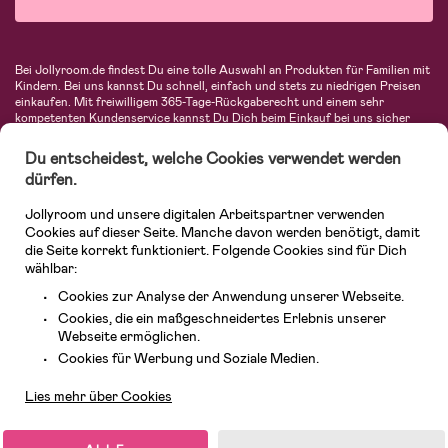
Bei Jollyroom.de findest Du eine tolle Auswahl an Produkten für Familien mit
Kindern. Bei uns kannst Du schnell, einfach und stets zu niedrigen Preisen
einkaufen. Mit freiwilligem 365-Tage-Rückgaberecht und einem sehr
kompetenten Kundenservice kannst Du Dich beim Einkauf bei uns sicher
fühlen. In unserem Sortiment findest Du unter anderem Kinderwagen,
Autositze, Kinder- und Babymode, Produkte für Mütter und eine Menge
Du entscheidest, welche Cookies verwendet werden
fantastischer Einrichtungsgegenstände, Spielsachen, Babyprodukte und
dürfen.
vieles mehr. Wir haben Produkte von bekannten Herstellern wie Britax, Maxi-
Cosi, Hauck, Baby Jogger, Ergobaby, Didriksons, KidKraft, Ergobaby, Philips
Jollyroom und unsere digitalen Arbeitspartner verwenden
Avent, Jack Wolfskin, Cybex, LEGO und vielen mehr. Schau Dich um in
unserer vielfältigen Online-Boutique für Kinder & Babys. Willkommen!
Cookies auf dieser Seite. Manche davon werden benötigt, damit
die Seite korrekt funktioniert. Folgende Cookies sind für Dich
wählbar:
Cookies zur Analyse der Anwendung unserer Webseite.
Cookies, die ein maßgeschneidertes Erlebnis unserer
Webseite ermöglichen.
Kundendienst
Cookies für Werbung und Soziale Medien.
Lies mehr über Cookies
© 2026 Jollyroom GmbH. Alle Rechte vorbehalten.