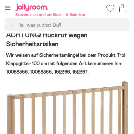
Hoppa
till
Skandinaviens größter Kinder- & Babyshop
innehållet
Suchen
ACHTUNG! Rückruf wegen
Sicherheitsrisiken
Wir weisen auf Sicherheitsmängel bei dem Produkt Troll
Klappgitter 100 cm mit folgenden Artikelnummern hin:
10088356, 10088355, 152366, 152367.