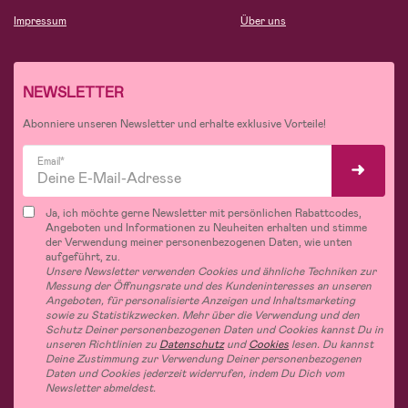
Impressum
Über uns
NEWSLETTER
Abonniere unseren Newsletter und erhalte exklusive Vorteile!
Email*
Ja, ich möchte gerne Newsletter mit persönlichen Rabattcodes,
Angeboten und Informationen zu Neuheiten erhalten und stimme
der Verwendung meiner personenbezogenen Daten, wie unten
aufgeführt, zu.
Unsere Newsletter verwenden Cookies und ähnliche Techniken zur
Messung der Öffnungsrate und des Kundeninteresses an unseren
Angeboten, für personalisierte Anzeigen und Inhaltsmarketing
sowie zu Statistikzwecken. Mehr über die Verwendung und den
Schutz Deiner personenbezogenen Daten und Cookies kannst Du in
unseren Richtlinien zu
Datenschutz
und
Cookies
lesen. Du kannst
Deine Zustimmung zur Verwendung Deiner personenbezogenen
Daten und Cookies jederzeit widerrufen, indem Du Dich vom
Newsletter abmeldest.